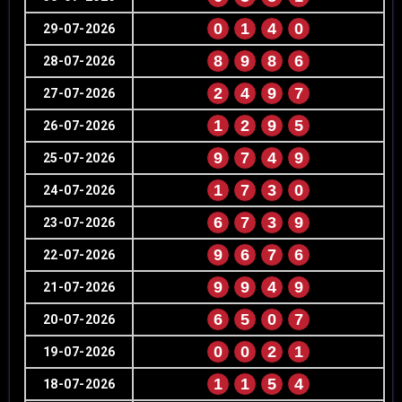
0
1
4
0
29-07-2026
8
9
8
6
28-07-2026
2
4
9
7
27-07-2026
1
2
9
5
26-07-2026
9
7
4
9
25-07-2026
1
7
3
0
24-07-2026
6
7
3
9
23-07-2026
9
6
7
6
22-07-2026
9
9
4
9
21-07-2026
6
5
0
7
20-07-2026
0
0
2
1
19-07-2026
1
1
5
4
18-07-2026