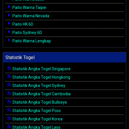
Paito Warna Taipei
Paito Warna Nevada
Paito HK 6D
Paito Sydney 6D
Paito Warna Lengkap
Statistik Togel
Statistik Angka Togel Singapore
Statistik Angka Togel Hongkong
Statistik Angka Togel Sydney
Statistik Angka Togel Cambodia
Statistik Angka Togel Bullseye
Statistik Angka Togel Pcso
Statistik Angka Togel Korea
Statistik Angka Togel Laos