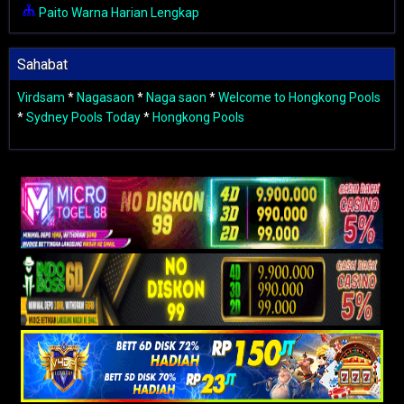
Paito Warna Harian Lengkap
Sahabat
Virdsam
*
Nagasaon
*
Naga saon
*
Welcome to Hongkong Pools
*
Sydney Pools Today
*
Hongkong Pools