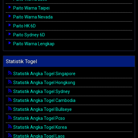
Paito Warna Taipei
Paito Warna Nevada
Paito HK 6D
Paito Sydney 6D
Paito Warna Lengkap
Statistik Togel
Statistik Angka Togel Singapore
Statistik Angka Togel Hongkong
Statistik Angka Togel Sydney
Statistik Angka Togel Cambodia
Statistik Angka Togel Bullseye
Statistik Angka Togel Pcso
Statistik Angka Togel Korea
Statistik Angka Togel Laos