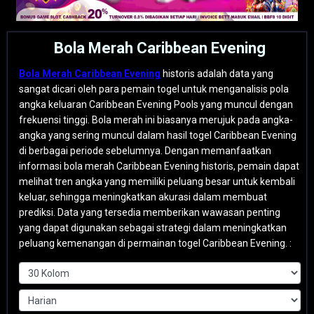
Bola Merah Caribbean Evening
Bola Merah Caribbean Evening
historis adalah data yang
sangat dicari oleh para pemain togel untuk menganalisis pola
angka keluaran Caribbean Evening Pools yang muncul dengan
frekuensi tinggi. Bola merah ini biasanya merujuk pada angka-
angka yang sering muncul dalam hasil togel Caribbean Evening
di berbagai periode sebelumnya. Dengan memanfaatkan
informasi bola merah Caribbean Evening historis, pemain dapat
melihat tren angka yang memiliki peluang besar untuk kembali
keluar, sehingga meningkatkan akurasi dalam membuat
prediksi. Data yang tersedia memberikan wawasan penting
yang dapat digunakan sebagai strategi dalam meningkatkan
peluang kemenangan di permainan togel Caribbean Evening. :