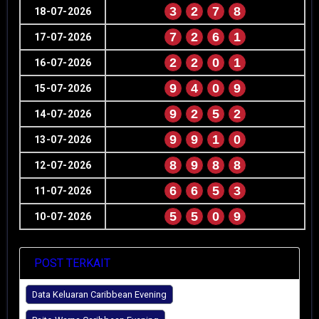
3
2
7
8
18-07-2026
7
2
6
1
17-07-2026
2
2
0
1
16-07-2026
9
4
0
9
15-07-2026
9
2
5
2
14-07-2026
9
9
1
0
13-07-2026
8
9
8
8
12-07-2026
6
6
5
3
11-07-2026
5
5
0
9
10-07-2026
POST TERKAIT
Data Keluaran Caribbean Evening