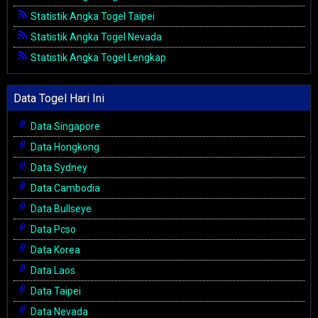
Statistik Angka Togel Taipei
Statistik Angka Togel Nevada
Statistik Angka Togel Lengkap
Data Togel Hari Ini
Data Singapore
Data Hongkong
Data Sydney
Data Cambodia
Data Bullseye
Data Pcso
Data Korea
Data Laos
Data Taipei
Data Nevada