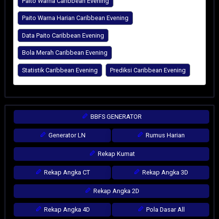
Paito Warna Caribbean Evening
Paito Warna Harian Caribbean Evening
Data Paito Caribbean Evening
Bola Merah Caribbean Evening
Statistik Caribbean Evening
Prediksi Caribbean Evening
BBFS GENERATOR
Generator LN
Rumus Harian
Rekap Kumat
Rekap Angka CT
Rekap Angka 3D
Rekap Angka 2D
Rekap Angka 4D
Pola Dasar All