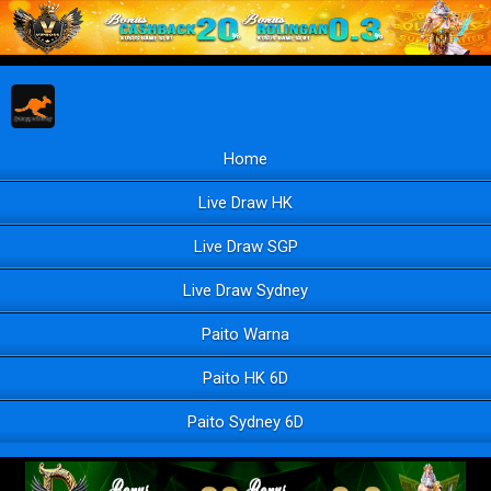
Home
Live Draw HK
Live Draw SGP
Live Draw Sydney
Paito Warna
Paito HK 6D
Paito Sydney 6D