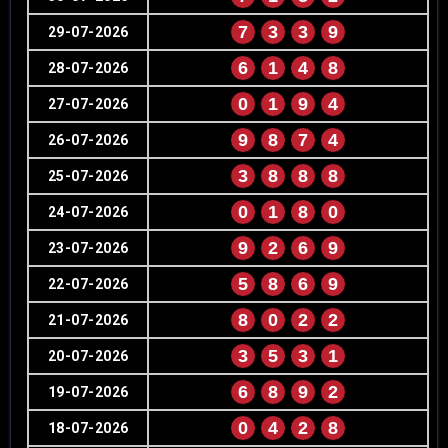
7
3
3
9
29-07-2026
6
1
4
8
28-07-2026
0
1
9
4
27-07-2026
9
8
7
4
26-07-2026
3
8
8
8
25-07-2026
0
1
8
0
24-07-2026
9
2
6
9
23-07-2026
5
8
6
9
22-07-2026
8
0
2
2
21-07-2026
3
5
3
1
20-07-2026
6
8
9
2
19-07-2026
0
4
2
8
18-07-2026