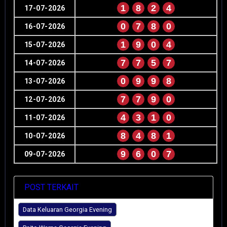
1
8
2
4
17-07-2026
0
7
8
0
16-07-2026
1
9
0
4
15-07-2026
7
7
5
7
14-07-2026
0
9
9
8
13-07-2026
7
7
9
0
12-07-2026
4
3
1
0
11-07-2026
8
4
8
1
10-07-2026
9
6
0
7
09-07-2026
POST TERKAIT
Data Keluaran Georgia Evening