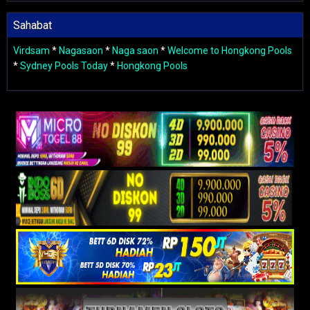
Sahabat
Virdsam
*
Nagasaon
*
Naga saon
*
Welcome to Hongkong Pools
*
Sydney Pools Today
*
Hongkong Pools