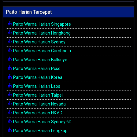
Paito Harian Tercepat
Paito Warna Harian Singapore
Paito Warna Harian Hongkong
Paito Warna Harian Sydney
Paito Warna Harian Cambodia
Paito Warna Harian Bullseye
Paito Warna Harian Pcso
Paito Warna Harian Korea
Paito Warna Harian Laos
Paito Warna Harian Taipei
Paito Warna Harian Nevada
Paito Warna Harian HK 6D
Paito Warna Harian Sydney 6D
Paito Warna Harian Lengkap