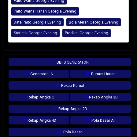
Paito Warna Georgia Evening
Paito Warna Harian Georgia Evening
Data Paito Georgia Evening
Bola Merah Georgia Evening
Statistik Georgia Evening
Prediksi Georgia Evening
BBFS GENERATOR
Generator LN
Rumus Harian
Rekap Kumat
Rekap Angka CT
Rekap Angka 3D
Rekap Angka 2D
Rekap Angka 4D
Pola Dasar All
Pola Dasar