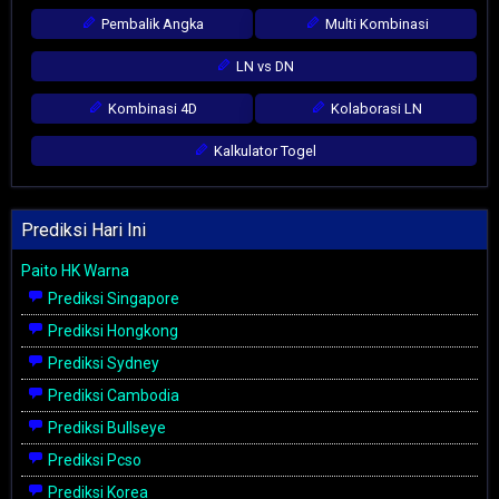
Pembalik Angka
Multi Kombinasi
LN vs DN
Kombinasi 4D
Kolaborasi LN
Kalkulator Togel
Prediksi Hari Ini
Paito HK Warna
Prediksi Singapore
Prediksi Hongkong
Prediksi Sydney
Prediksi Cambodia
Prediksi Bullseye
Prediksi Pcso
Prediksi Korea