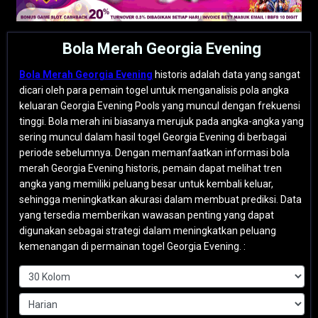
Bola Merah Georgia Evening
Bola Merah Georgia Evening
historis adalah data yang sangat
dicari oleh para pemain togel untuk menganalisis pola angka
keluaran Georgia Evening Pools yang muncul dengan frekuensi
tinggi. Bola merah ini biasanya merujuk pada angka-angka yang
sering muncul dalam hasil togel Georgia Evening di berbagai
periode sebelumnya. Dengan memanfaatkan informasi bola
merah Georgia Evening historis, pemain dapat melihat tren
angka yang memiliki peluang besar untuk kembali keluar,
sehingga meningkatkan akurasi dalam membuat prediksi. Data
yang tersedia memberikan wawasan penting yang dapat
digunakan sebagai strategi dalam meningkatkan peluang
kemenangan di permainan togel Georgia Evening. :