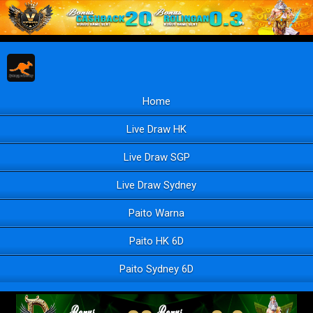
Home
Live Draw HK
Live Draw SGP
Live Draw Sydney
Paito Warna
Paito HK 6D
Paito Sydney 6D