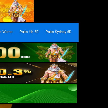
to Warna
Paito HK 6D
Paito Sydney 6D