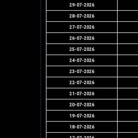
29-07-2026
28-07-2026
27-07-2026
26-07-2026
25-07-2026
24-07-2026
23-07-2026
22-07-2026
21-07-2026
20-07-2026
19-07-2026
18-07-2026
17-07-2026