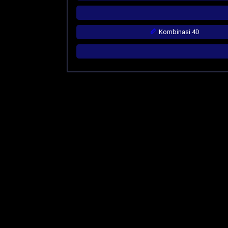
Kombinasi 4D