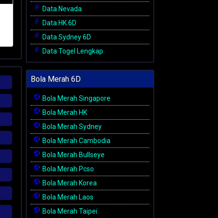
Data Nevada
Data HK 6D
Data Sydney 6D
Data Togel Lengkap
Bola Merah 6D
Bola Merah Singapore
Bola Merah HK
Bola Merah Sydney
Bola Merah Cambodia
Bola Merah Bullseye
Bola Merah Pcso
Bola Merah Korea
Bola Merah Laos
Bola Merah Taipei