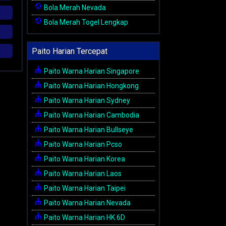
Bola Merah Nevada
Bola Merah Togel Lengkap
Paito Harian Tercepat
Paito Warna Harian Singapore
Paito Warna Harian Hongkong
Paito Warna Harian Sydney
Paito Warna Harian Cambodia
Paito Warna Harian Bullseye
Paito Warna Harian Pcso
Paito Warna Harian Korea
Paito Warna Harian Laos
Paito Warna Harian Taipei
Paito Warna Harian Nevada
Paito Warna Harian HK 6D