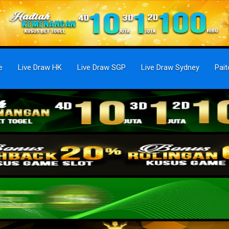
e
Live Draw HK
Live Draw SGP
Live Draw Sydney
Pai