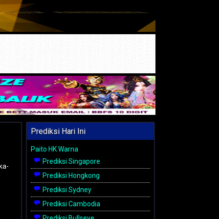
Prediksi Hari Ini
Paito HK Warna
Prediksi Singapore
ka-
Prediksi Hongkong
Prediksi Sydney
Prediksi Cambodia
Prediksi Bullseye