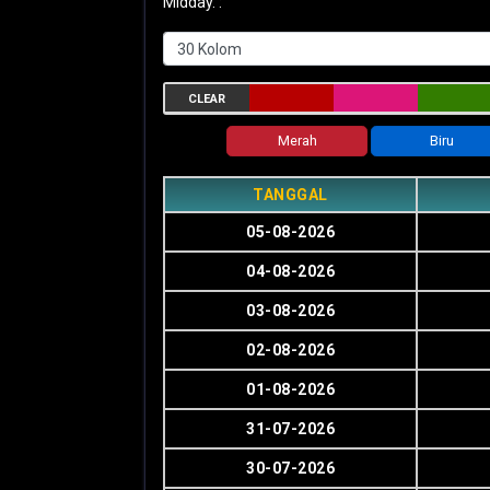
Midday. :
CLEAR
Merah
Biru
TANGGAL
05-08-2026
04-08-2026
03-08-2026
02-08-2026
01-08-2026
31-07-2026
30-07-2026