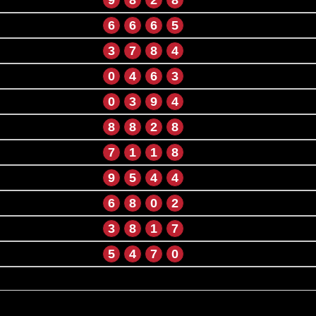
6
6
6
5
3
7
8
4
0
4
6
3
0
3
9
4
8
8
2
8
7
1
1
8
9
5
4
4
6
8
0
2
3
8
1
7
5
4
7
0