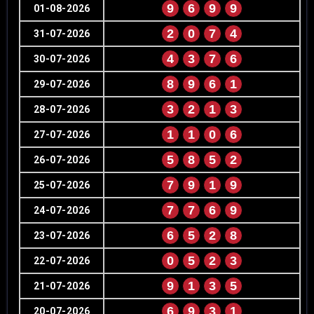
9
6
9
9
01-08-2026
2
0
7
4
31-07-2026
4
3
7
6
30-07-2026
8
9
6
1
29-07-2026
3
2
1
3
28-07-2026
1
1
0
6
27-07-2026
5
8
5
2
26-07-2026
7
9
1
9
25-07-2026
7
7
6
9
24-07-2026
6
5
2
8
23-07-2026
0
5
2
3
22-07-2026
9
1
3
5
21-07-2026
6
9
3
1
20-07-2026