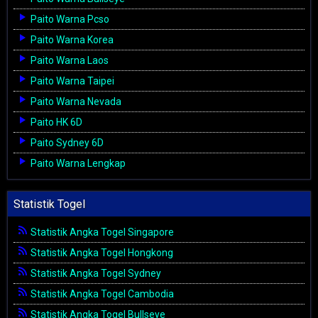
Paito Warna Pcso
Paito Warna Korea
Paito Warna Laos
Paito Warna Taipei
Paito Warna Nevada
Paito HK 6D
Paito Sydney 6D
Paito Warna Lengkap
Statistik Togel
Statistik Angka Togel Singapore
Statistik Angka Togel Hongkong
Statistik Angka Togel Sydney
Statistik Angka Togel Cambodia
Statistik Angka Togel Bullseye