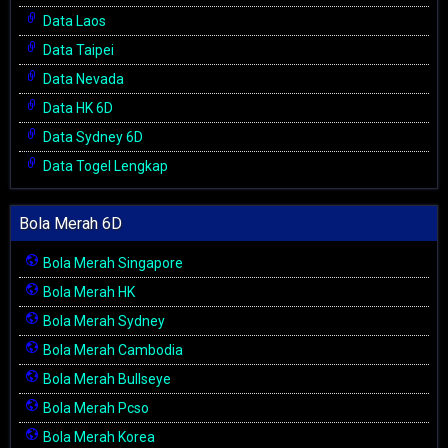
Data Laos
Data Taipei
Data Nevada
Data HK 6D
Data Sydney 6D
Data Togel Lengkap
Bola Merah 6D
Bola Merah Singapore
Bola Merah HK
Bola Merah Sydney
Bola Merah Cambodia
Bola Merah Bullseye
Bola Merah Pcso
Bola Merah Korea