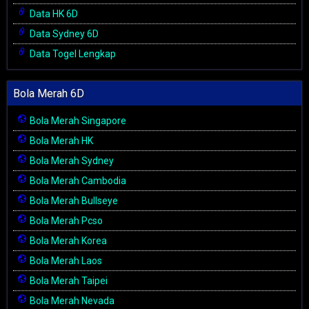
Data HK 6D
Data Sydney 6D
Data Togel Lengkap
Bola Merah 6D
Bola Merah Singapore
Bola Merah HK
Bola Merah Sydney
Bola Merah Cambodia
Bola Merah Bullseye
Bola Merah Pcso
Bola Merah Korea
Bola Merah Laos
Bola Merah Taipei
Bola Merah Nevada