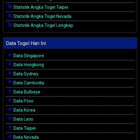
Statistik Angka Togel Taipei
Statistik Angka Togel Nevada
Statistik Angka Togel Lengkap
Data Togel Hari Ini
Data Singapore
Data Hongkong
Data Sydney
Data Cambodia
Data Bullseye
Data Pcso
Data Korea
Data Laos
Data Taipei
Data Nevada