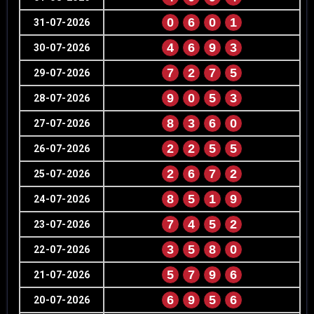
0
6
0
1
31-07-2026
4
6
9
3
30-07-2026
7
2
7
5
29-07-2026
9
0
5
3
28-07-2026
8
3
6
0
27-07-2026
2
2
5
5
26-07-2026
2
6
7
2
25-07-2026
8
5
1
9
24-07-2026
7
4
5
2
23-07-2026
3
5
8
0
22-07-2026
5
7
9
6
21-07-2026
6
9
5
6
20-07-2026