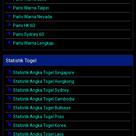
Paito Warna Taipei
Paito Warna Nevada
Paito HK 6D
Paito Sydney 6D
Paito Warna Lengkap
Statistik Togel
Statistik Angka Togel Singapore
Statistik Angka Togel Hongkong
Statistik Angka Togel Sydney
Statistik Angka Togel Cambodia
Statistik Angka Togel Bullseye
Statistik Angka Togel Pcso
Statistik Angka Togel Korea
Statistik Angka Togel Laos