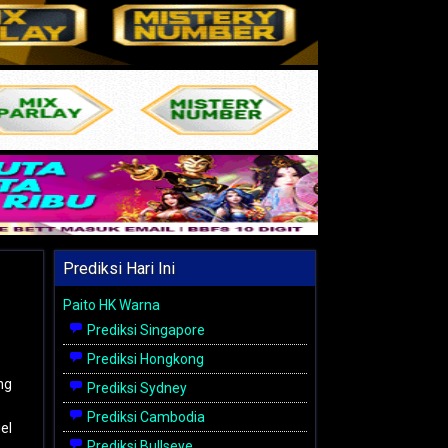
Prediksi Hari Ini
Paito HK Warna
Prediksi Singapore
Prediksi Hongkong
ng
Prediksi Sydney
Prediksi Cambodia
el
Prediksi Bullseye