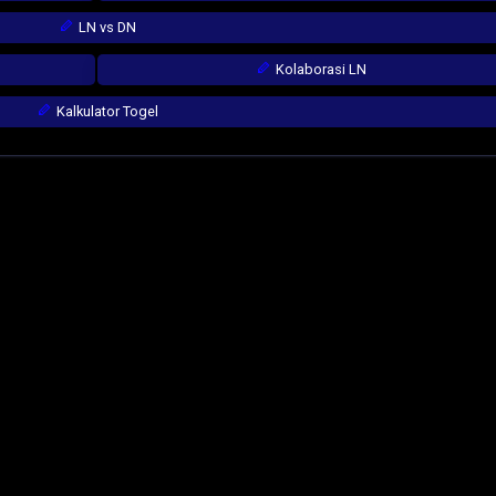
LN vs DN
Kolaborasi LN
Kalkulator Togel