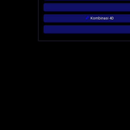
Kombinasi 4D