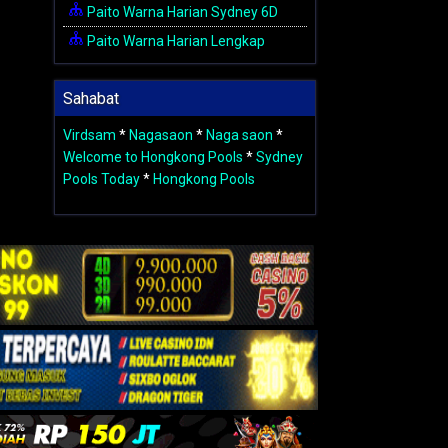
Paito Warna Harian Sydney 6D
Paito Warna Harian Lengkap
Sahabat
Virdsam
*
Nagasaon
*
Naga saon
*
Welcome to Hongkong Pools
*
Sydney
Pools Today
*
Hongkong Pools