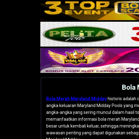
Bola
Bola Merah Maryland Midday
historis adalah 
angka keluaran Maryland Midday Pools yang mun
angka-angka yang sering muncul dalam hasil t
memanfaatkan informasi bola merah Maryland M
besar untuk kembali keluar, sehingga meningk
wawasan penting yang dapat digunakan sebaga