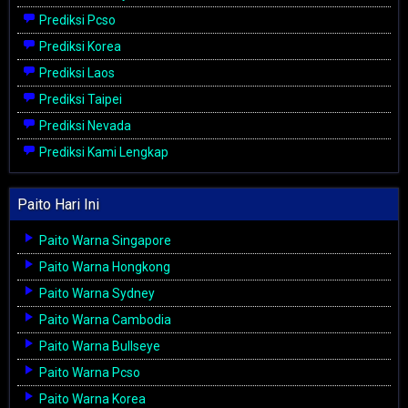
Prediksi Pcso
Prediksi Korea
Prediksi Laos
Prediksi Taipei
Prediksi Nevada
Prediksi Kami Lengkap
Paito Hari Ini
Paito Warna Singapore
Paito Warna Hongkong
Paito Warna Sydney
Paito Warna Cambodia
Paito Warna Bullseye
Paito Warna Pcso
Paito Warna Korea