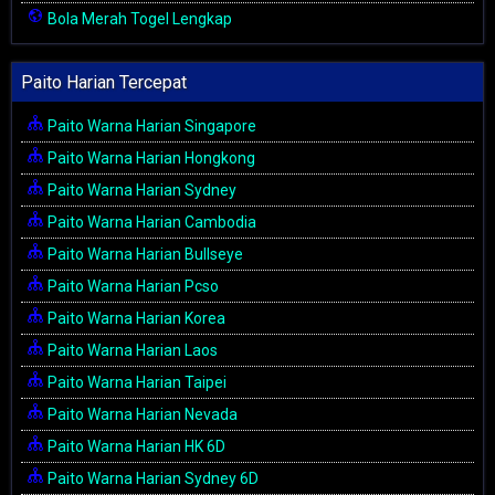
Bola Merah Togel Lengkap
Paito Harian Tercepat
Paito Warna Harian Singapore
Paito Warna Harian Hongkong
Paito Warna Harian Sydney
Paito Warna Harian Cambodia
Paito Warna Harian Bullseye
Paito Warna Harian Pcso
Paito Warna Harian Korea
Paito Warna Harian Laos
Paito Warna Harian Taipei
Paito Warna Harian Nevada
Paito Warna Harian HK 6D
Paito Warna Harian Sydney 6D