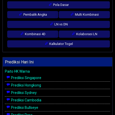
Pola Dasar
Pembalik Angka
Multi Kombinasi
LN vs DN
Kombinasi 4D
Kolaborasi LN
Kalkulator Togel
Prediksi Hari Ini
Paito HK Warna
Prediksi Singapore
Prediksi Hongkong
Prediksi Sydney
Prediksi Cambodia
Prediksi Bullseye