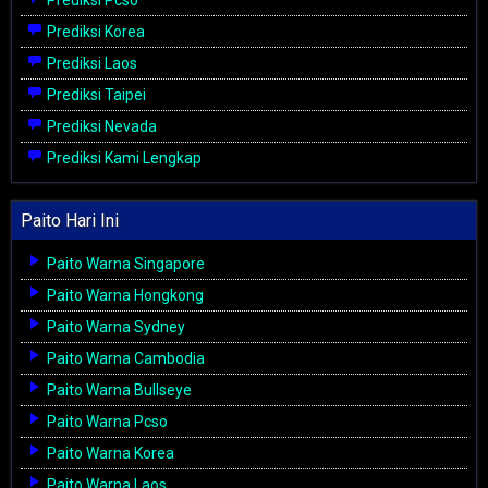
Prediksi Pcso
Prediksi Korea
Prediksi Laos
Prediksi Taipei
Prediksi Nevada
Prediksi Kami Lengkap
Paito Hari Ini
Paito Warna Singapore
Paito Warna Hongkong
Paito Warna Sydney
Paito Warna Cambodia
Paito Warna Bullseye
Paito Warna Pcso
Paito Warna Korea
Paito Warna Laos