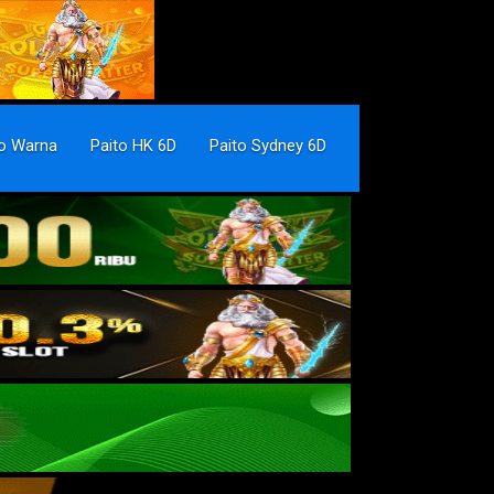
to Warna
Paito HK 6D
Paito Sydney 6D