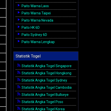
Paito Warna Laos
Paito Warna Taipei
Paito Warna Nevada
Paito HK 6D
Paito Sydney 6D
Paito Warna Lengkap
Statistik Togel
Statistik Angka Togel Singapore
Statistik Angka Togel Hongkong
Statistik Angka Togel Sydney
Statistik Angka Togel Cambodia
Statistik Angka Togel Bullseye
Statistik Angka Togel Pcso
Statistik Angka Togel Korea