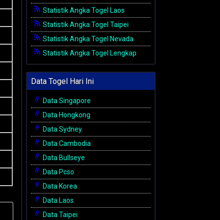
Statistik Angka Togel Laos
Statistik Angka Togel Taipei
Statistik Angka Togel Nevada
Statistik Angka Togel Lengkap
Data Togel Hari Ini
Data Singapore
Data Hongkong
Data Sydney
Data Cambodia
Data Bullseye
Data Pcso
Data Korea
Data Laos
Data Taipei