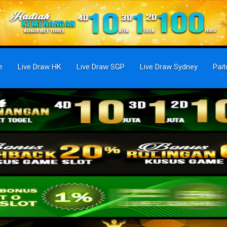
e
Live Draw HK
Live Draw SGP
Live Draw Sydney
Pai