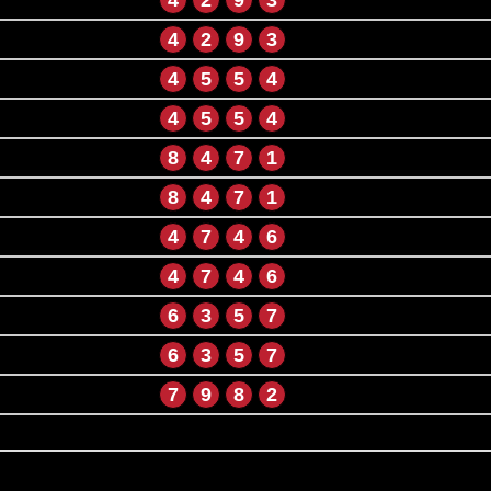
4
2
9
3
4
5
5
4
4
5
5
4
8
4
7
1
8
4
7
1
4
7
4
6
4
7
4
6
6
3
5
7
6
3
5
7
7
9
8
2