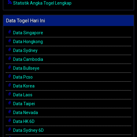
Statistik Angka Togel Lengkap
Data Togel Hari Ini
Data Singapore
Data Hongkong
Data Sydney
Data Cambodia
Data Bullseye
Data Pcso
Data Korea
Data Laos
Data Taipei
Data Nevada
Data HK 6D
Data Sydney 6D