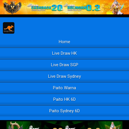
Home
Live Draw HK
Live Draw SGP
Live Draw Sydney
Paito Warna
Paito HK 6D
Paito Sydney 6D