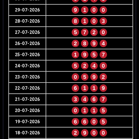
9
1
0
0
29-07-2026
8
1
0
3
28-07-2026
5
7
2
0
27-07-2026
2
8
9
4
26-07-2026
1
9
5
7
25-07-2026
5
2
4
0
24-07-2026
0
5
9
2
23-07-2026
6
1
1
9
22-07-2026
3
4
6
7
21-07-2026
0
1
1
5
20-07-2026
6
6
0
5
19-07-2026
2
9
0
0
18-07-2026