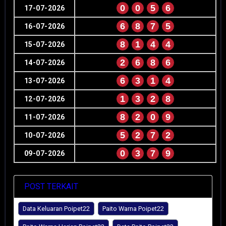
0
0
5
6
17-07-2026
6
8
7
5
16-07-2026
8
1
4
4
15-07-2026
2
6
8
6
14-07-2026
6
3
1
4
13-07-2026
1
3
2
8
12-07-2026
8
2
0
9
11-07-2026
5
2
7
2
10-07-2026
0
3
7
9
09-07-2026
POST TERKAIT
Data Keluaran Poipet22
Paito Warna Poipet22