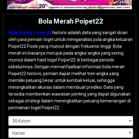
Bola Merah Poipet22
Bola Merah Poipet22
historis adalah data yang sangat dicari
oleh para pemain togel untuk menganalisis pola angka keluaran
Poipet22 Pools yang muncul dengan frekuensi tinggi. Bola
merah ini biasanya merujuk pada angka-angka yang sering
muncul dalam hasil togel Poipet22 di berbagai periode
sebelumnya. Dengan memanfaatkan informasi bola merah
Poipet22 historis, pemain dapat melihat tren angka yang
memiliki peluang besar untuk kembali keluar, sehingga
meningkatkan akurasi dalam membuat prediksi. Data yang
tersedia memberikan wawasan penting yang dapat digunakan
sebagai strategi dalam meningkatkan peluang kemenangan di
permainan togel Poipet22. :