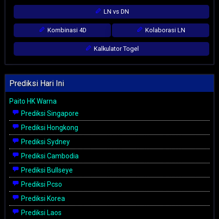
LN vs DN
Kombinasi 4D
Kolaborasi LN
Kalkulator Togel
Prediksi Hari Ini
Paito HK Warna
Prediksi Singapore
Prediksi Hongkong
Prediksi Sydney
Prediksi Cambodia
Prediksi Bullseye
Prediksi Pcso
Prediksi Korea
Prediksi Laos