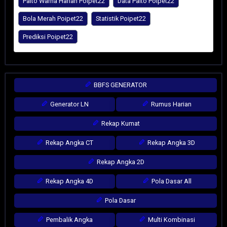
Paito Warna Harian Poipet22
Data Paito Poipet22
Bola Merah Poipet22
Statistik Poipet22
Prediksi Poipet22
BBFS GENERATOR
Generator LN
Rumus Harian
Rekap Kumat
Rekap Angka CT
Rekap Angka 3D
Rekap Angka 2D
Rekap Angka 4D
Pola Dasar All
Pola Dasar
Pembalik Angka
Multi Kombinasi