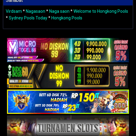
Sahabat
Virdsam
*
Nagasaon
*
Naga saon
*
Welcome to Hongkong Pools
*
Sydney Pools Today
*
Hongkong Pools