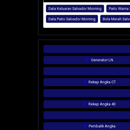
Data Keluaran Salvador Morning
Paito Warna
Data Paito Salvador Morning
Bola Merah Salv
Generator LN
Rekap Angka CT
Rekap Angka 4D
Pembalik Angka