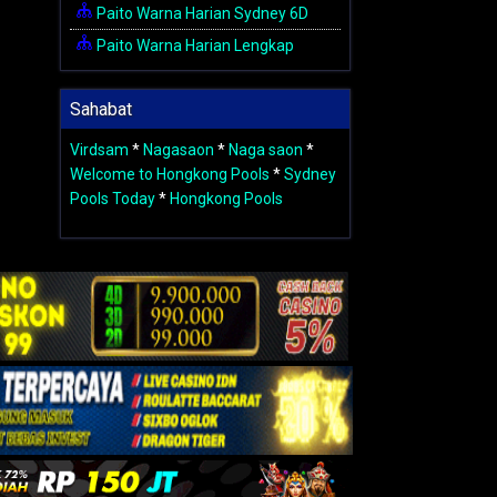
Paito Warna Harian Sydney 6D
Paito Warna Harian Lengkap
Sahabat
Virdsam
*
Nagasaon
*
Naga saon
*
Welcome to Hongkong Pools
*
Sydney
Pools Today
*
Hongkong Pools