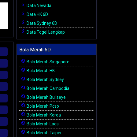
Data Nevada
Data HK 6D
Data Sydney 6D
Data Togel Lengkap
Bola Merah 6D
Bola Merah Singapore
Bola Merah HK
Bola Merah Sydney
Bola Merah Cambodia
Bola Merah Bullseye
Bola Merah Pcso
Bola Merah Korea
Bola Merah Laos
Bola Merah Taipei