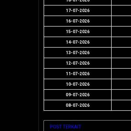
17-07-2026
16-07-2026
15-07-2026
14-07-2026
13-07-2026
12-07-2026
11-07-2026
10-07-2026
09-07-2026
08-07-2026
POST TERKAIT