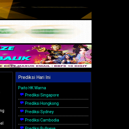
Prediksi Hari Ini
Paito HK Warna
a
Prediksi Singapore
Prediksi Hongkong
ang
Prediksi Sydney
Prediksi Cambodia
el
Prediksi Bullseye