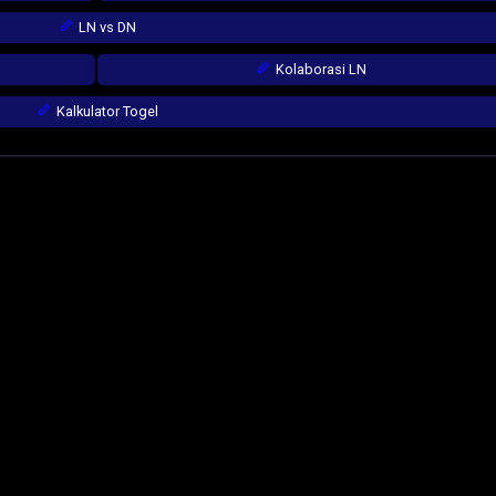
LN vs DN
Kolaborasi LN
Kalkulator Togel