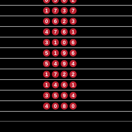
1
7
3
7
0
6
2
3
4
7
6
1
3
1
0
6
5
1
9
6
5
4
9
4
1
7
2
2
1
4
6
1
3
5
9
4
4
0
8
0