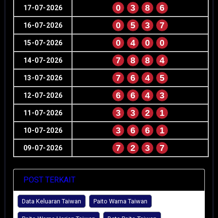
0
3
8
6
17-07-2026
0
5
3
7
16-07-2026
0
4
0
0
15-07-2026
7
8
8
4
14-07-2026
7
6
4
5
13-07-2026
6
6
4
3
12-07-2026
3
3
2
1
11-07-2026
3
6
6
1
10-07-2026
7
2
3
7
09-07-2026
POST TERKAIT
Data Keluaran Taiwan
Paito Warna Taiwan