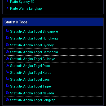
Paito Sydney 6D
Paito Warna Lengkap
Statistik Togel
Statistik Angka Togel Singapore
Statistik Angka Togel Hongkong
Statistik Angka Togel Sydney
Statistik Angka Togel Cambodia
Statistik Angka Togel Bullseye
Statistik Angka Togel Pcso
Statistik Angka Togel Korea
Statistik Angka Togel Laos
Statistik Angka Togel Taipei
Statistik Angka Togel Nevada
Statistik Angka Togel Lengkap