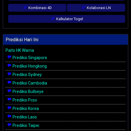
Kombinasi 4D
Kolaborasi LN
Kalkulator Togel
Prediksi Hari Ini
Paito HK Warna
Prediksi Singapore
Prediksi Hongkong
Prediksi Sydney
Prediksi Cambodia
Prediksi Bullseye
Prediksi Pcso
Prediksi Korea
Prediksi Laos
Prediksi Taipei