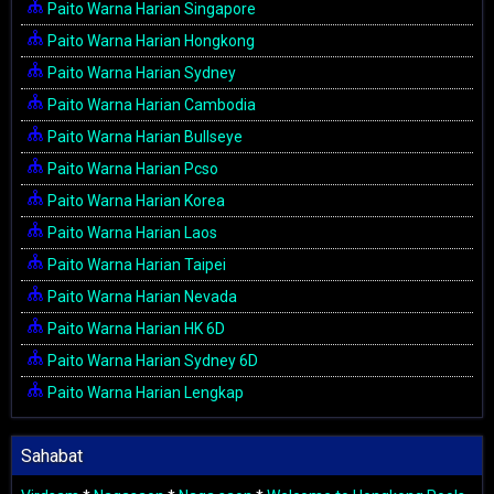
Paito Warna Harian Singapore
Paito Warna Harian Hongkong
Paito Warna Harian Sydney
Paito Warna Harian Cambodia
Paito Warna Harian Bullseye
Paito Warna Harian Pcso
Paito Warna Harian Korea
Paito Warna Harian Laos
Paito Warna Harian Taipei
Paito Warna Harian Nevada
Paito Warna Harian HK 6D
Paito Warna Harian Sydney 6D
Paito Warna Harian Lengkap
Sahabat