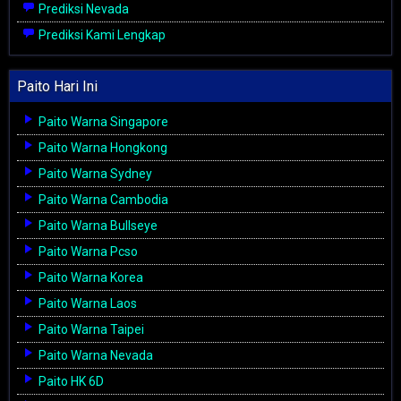
Prediksi Nevada
Prediksi Kami Lengkap
Paito Hari Ini
Paito Warna Singapore
Paito Warna Hongkong
Paito Warna Sydney
Paito Warna Cambodia
Paito Warna Bullseye
Paito Warna Pcso
Paito Warna Korea
Paito Warna Laos
Paito Warna Taipei
Paito Warna Nevada
Paito HK 6D