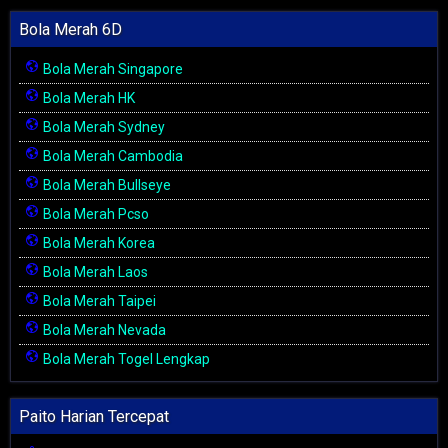
Bola Merah 6D
Bola Merah Singapore
Bola Merah HK
Bola Merah Sydney
Bola Merah Cambodia
Bola Merah Bullseye
Bola Merah Pcso
Bola Merah Korea
Bola Merah Laos
Bola Merah Taipei
Bola Merah Nevada
Bola Merah Togel Lengkap
Paito Harian Tercepat