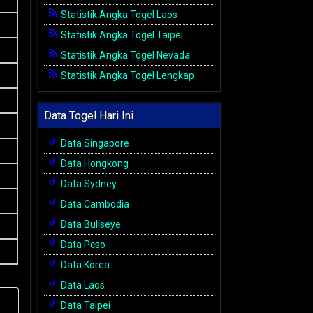
Statistik Angka Togel Laos
Statistik Angka Togel Taipei
Statistik Angka Togel Nevada
Statistik Angka Togel Lengkap
Data Togel Hari Ini
Data Singapore
Data Hongkong
Data Sydney
Data Cambodia
Data Bullseye
Data Pcso
Data Korea
Data Laos
Data Taipei