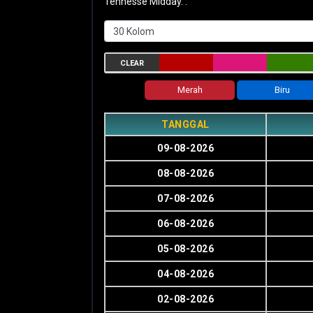
Tennesse Midday. :
CLEAR
Merah
Biru
TANGGAL
09-08-2026
08-08-2026
07-08-2026
06-08-2026
05-08-2026
04-08-2026
02-08-2026