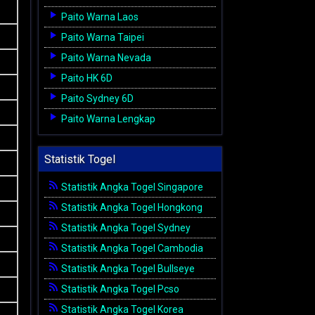
Paito Warna Laos
Paito Warna Taipei
Paito Warna Nevada
Paito HK 6D
Paito Sydney 6D
Paito Warna Lengkap
Statistik Togel
Statistik Angka Togel Singapore
Statistik Angka Togel Hongkong
Statistik Angka Togel Sydney
Statistik Angka Togel Cambodia
Statistik Angka Togel Bullseye
Statistik Angka Togel Pcso
Statistik Angka Togel Korea