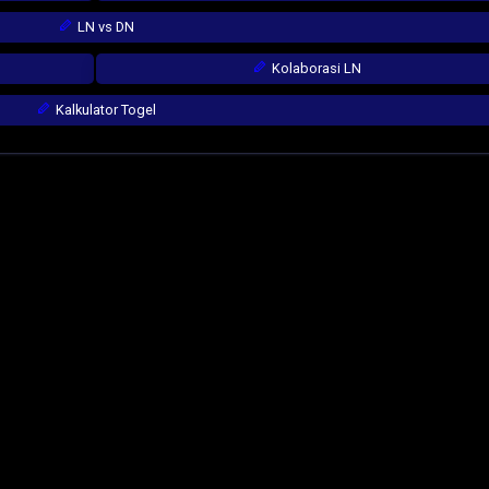
LN vs DN
Kolaborasi LN
Kalkulator Togel