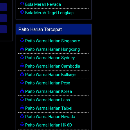
Bola Merah Nevada
Bola Merah Togel Lengkap
Paito Harian Tercepat
Paito Warna Harian Singapore
Paito Warna Harian Hongkong
Paito Warna Harian Sydney
Paito Warna Harian Cambodia
Paito Warna Harian Bullseye
Paito Warna Harian Pcso
Paito Warna Harian Korea
Paito Warna Harian Laos
Paito Warna Harian Taipei
Paito Warna Harian Nevada
Paito Warna Harian HK 6D