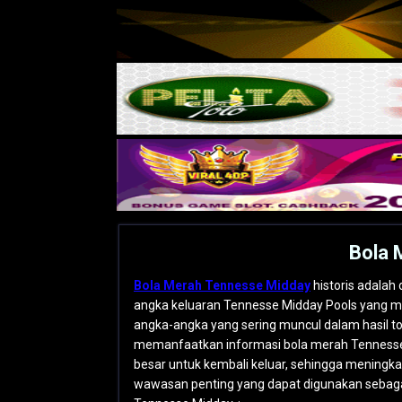
Bola 
Bola Merah Tennesse Midday
historis adalah
angka keluaran Tennesse Midday Pools yang mu
angka-angka yang sering muncul dalam hasil t
memanfaatkan informasi bola merah Tennesse M
besar untuk kembali keluar, sehingga meningk
wawasan penting yang dapat digunakan sebaga