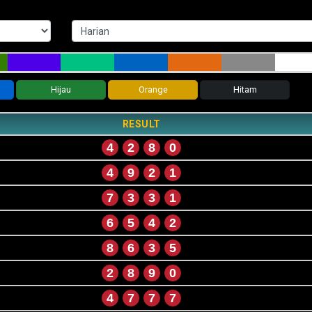
Hijau
Orange
Hitam
RESULT
4
2
8
0
4
9
2
1
7
3
3
1
6
5
4
2
8
6
3
5
2
8
9
0
4
7
7
7