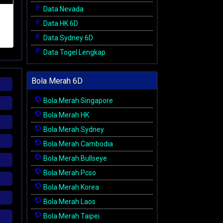
Data Nevada
Data HK 6D
Data Sydney 6D
Data Togel Lengkap
Bola Merah 6D
Bola Merah Singapore
Bola Merah HK
Bola Merah Sydney
Bola Merah Cambodia
Bola Merah Bullseye
Bola Merah Pcso
Bola Merah Korea
Bola Merah Laos
Bola Merah Taipei