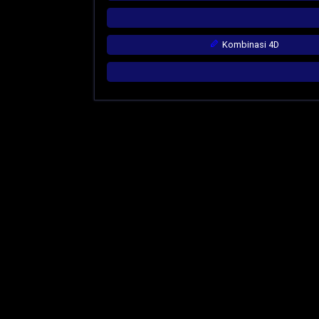
Kombinasi 4D