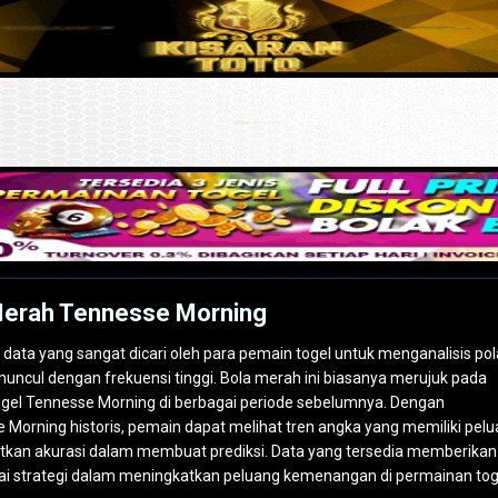
Merah Tennesse Morning
h data yang sangat dicari oleh para pemain togel untuk menganalisis pol
ncul dengan frekuensi tinggi. Bola merah ini biasanya merujuk pada
ogel Tennesse Morning di berbagai periode sebelumnya. Dengan
orning historis, pemain dapat melihat tren angka yang memiliki pel
atkan akurasi dalam membuat prediksi. Data yang tersedia memberikan
i strategi dalam meningkatkan peluang kemenangan di permainan tog