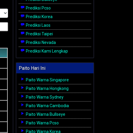
Prediksi Pcso
Prediksi Korea
Prediksi Laos
Prediksi Taipei
Prediksi Nevada
Prediksi Kami Lengkap
Paito Hari Ini
Paito Warna Singapore
Paito Warna Hongkong
Paito Warna Sydney
Paito Warna Cambodia
Paito Warna Bullseye
Paito Warna Pcso
Paito Warna Korea