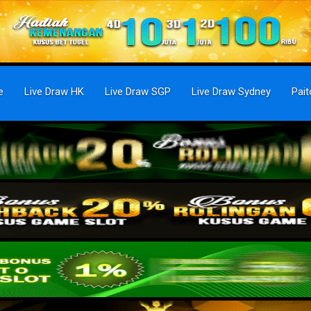
e
Live Draw HK
Live Draw SGP
Live Draw Sydney
Pai