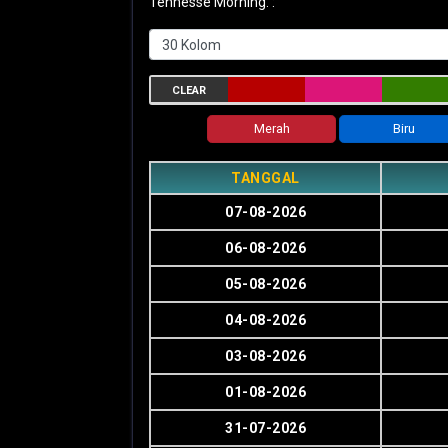
Tennesse Morning. :
CLEAR
Merah
Biru
TANGGAL
07-08-2026
06-08-2026
05-08-2026
04-08-2026
03-08-2026
01-08-2026
31-07-2026