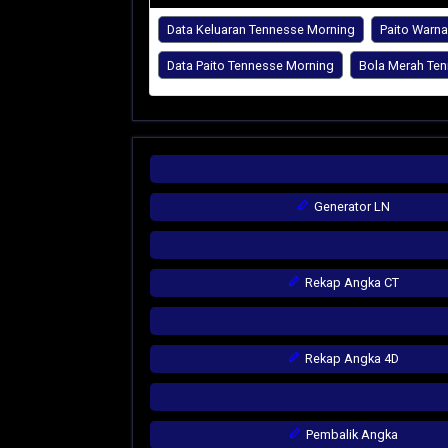
Data Keluaran Tennesse Morning
Paito Warn
Data Paito Tennesse Morning
Bola Merah Te
Generator LN
Rekap Angka CT
Rekap Angka 4D
Pembalik Angka