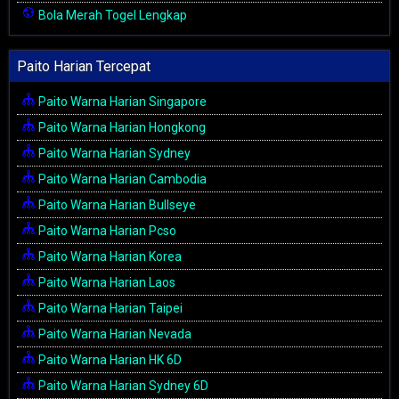
Bola Merah Togel Lengkap
Paito Harian Tercepat
Paito Warna Harian Singapore
Paito Warna Harian Hongkong
Paito Warna Harian Sydney
Paito Warna Harian Cambodia
Paito Warna Harian Bullseye
Paito Warna Harian Pcso
Paito Warna Harian Korea
Paito Warna Harian Laos
Paito Warna Harian Taipei
Paito Warna Harian Nevada
Paito Warna Harian HK 6D
Paito Warna Harian Sydney 6D