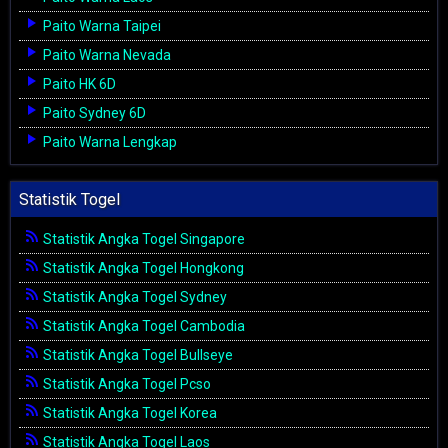
Paito Warna Taipei
Paito Warna Nevada
Paito HK 6D
Paito Sydney 6D
Paito Warna Lengkap
Statistik Togel
Statistik Angka Togel Singapore
Statistik Angka Togel Hongkong
Statistik Angka Togel Sydney
Statistik Angka Togel Cambodia
Statistik Angka Togel Bullseye
Statistik Angka Togel Pcso
Statistik Angka Togel Korea
Statistik Angka Togel Laos