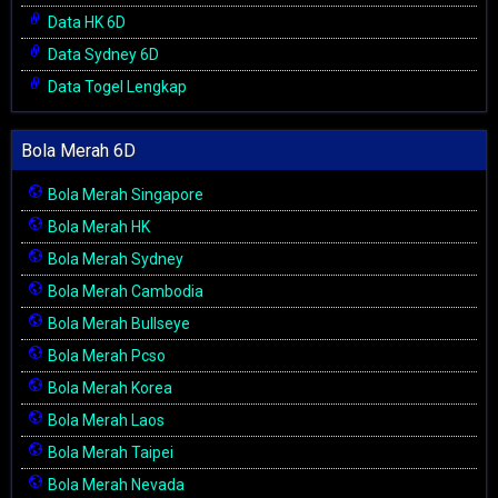
Data HK 6D
Data Sydney 6D
Data Togel Lengkap
Bola Merah 6D
Bola Merah Singapore
Bola Merah HK
Bola Merah Sydney
Bola Merah Cambodia
Bola Merah Bullseye
Bola Merah Pcso
Bola Merah Korea
Bola Merah Laos
Bola Merah Taipei
Bola Merah Nevada