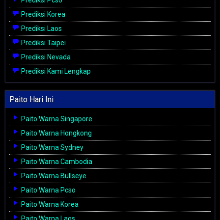
Prediksi Pcso
Prediksi Korea
Prediksi Laos
Prediksi Taipei
Prediksi Nevada
Prediksi Kami Lengkap
Paito Hari Ini
Paito Warna Singapore
Paito Warna Hongkong
Paito Warna Sydney
Paito Warna Cambodia
Paito Warna Bullseye
Paito Warna Pcso
Paito Warna Korea
Paito Warna Laos