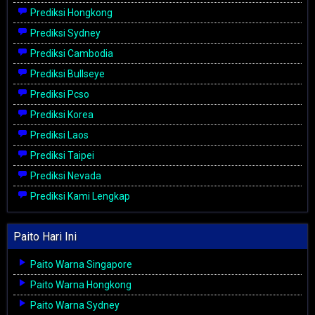
Prediksi Hongkong
Prediksi Sydney
Prediksi Cambodia
Prediksi Bullseye
Prediksi Pcso
Prediksi Korea
Prediksi Laos
Prediksi Taipei
Prediksi Nevada
Prediksi Kami Lengkap
Paito Hari Ini
Paito Warna Singapore
Paito Warna Hongkong
Paito Warna Sydney