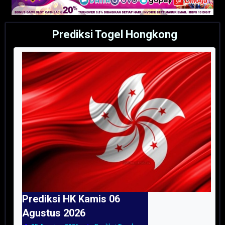
Prediksi Togel Hongkong
Prediksi HK Kamis 06
Agustus 2026