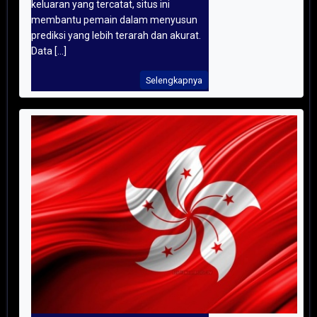
keluaran yang tercatat, situs ini
membantu pemain dalam menyusun
prediksi yang lebih terarah dan akurat.
Data [...]
Selengkapnya