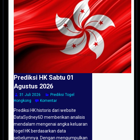
Prediksi HK Sabtu 01
Agustus 2026
31 Juli 2026
Prediksi Togel
Hongkong
Komentar
Prediksi HK historis dari website
DataSydney6D memberikan analisis
mendalam mengenai angka keluaran
togel HK berdasarkan data
sebelumnya. Dengan mengumpulkan