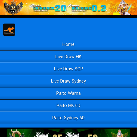
Home
Live Draw HK
Live Draw SGP
Live Draw Sydney
Paito Warna
Paito HK 6D
Paito Sydney 6D