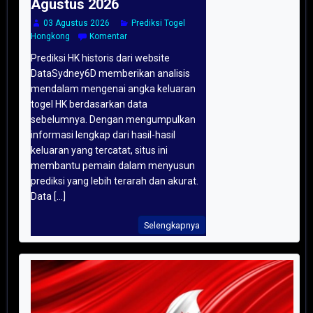
Agustus 2026
03 Agustus 2026
Prediksi Togel
Hongkong
Komentar
Prediksi HK historis dari website
DataSydney6D memberikan analisis
mendalam mengenai angka keluaran
togel HK berdasarkan data
sebelumnya. Dengan mengumpulkan
informasi lengkap dari hasil-hasil
keluaran yang tercatat, situs ini
membantu pemain dalam menyusun
prediksi yang lebih terarah dan akurat.
Data [...]
Selengkapnya