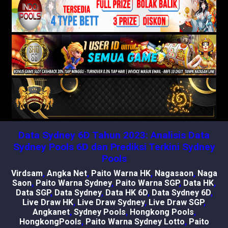
Data Sydney 6D Tahun 2023: Analisis Data
Sydney Pools 6D dan Prediksi Terkini Sydney
Pools
Virdsam
,
Angka Net
,
Paito Warna HK
,
Nagasaon
,
Naga
Saon
,
Paito Warna Sydney
,
Paito Warna SGP
,
Data HK
,
Data SGP
,
Data Sydney
,
Data HK 6D
,
Data Sydney 6D
,
Live Draw HK
,
Live Draw Sydney
,
Live Draw SGP
,
Angkanet
,
Sydney Pools
,
Hongkong Pools
,
HongkongPools
,
Paito Warna Sydney Lotto
,
Paito