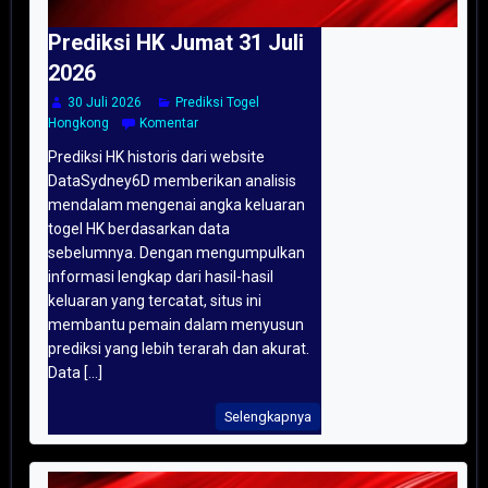
Prediksi HK Jumat 31 Juli
2026
30 Juli 2026
Prediksi Togel
Hongkong
Komentar
Prediksi HK historis dari website
DataSydney6D memberikan analisis
mendalam mengenai angka keluaran
togel HK berdasarkan data
sebelumnya. Dengan mengumpulkan
informasi lengkap dari hasil-hasil
keluaran yang tercatat, situs ini
membantu pemain dalam menyusun
prediksi yang lebih terarah dan akurat.
Data [...]
Selengkapnya