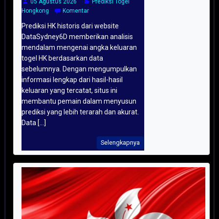
05 Agustus 2026
Prediksi Togel
Hongkong
Komentar
Prediksi HK historis dari website
DataSydney6D memberikan analisis
mendalam mengenai angka keluaran
togel HK berdasarkan data
sebelumnya. Dengan mengumpulkan
informasi lengkap dari hasil-hasil
keluaran yang tercatat, situs ini
membantu pemain dalam menyusun
prediksi yang lebih terarah dan akurat.
Data [...]
Selengkapnya