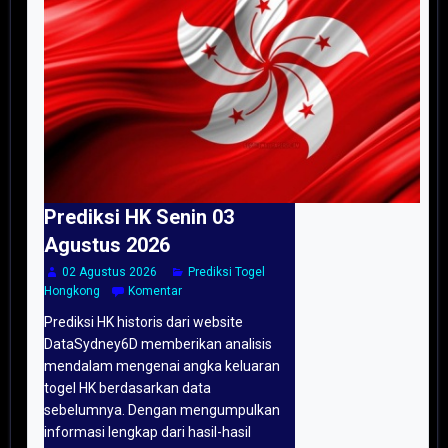
Prediksi HK Senin 03
Agustus 2026
02 Agustus 2026
Prediksi Togel
Hongkong
Komentar
Prediksi HK historis dari website
DataSydney6D memberikan analisis
mendalam mengenai angka keluaran
togel HK berdasarkan data
sebelumnya. Dengan mengumpulkan
informasi lengkap dari hasil-hasil