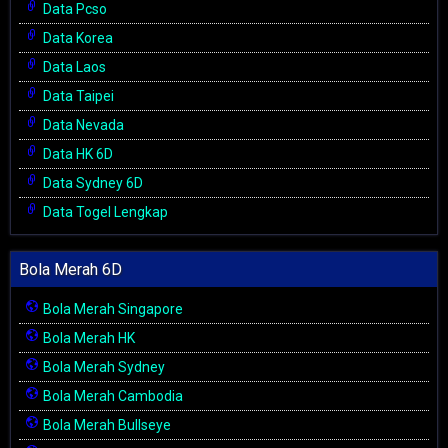
Data Pcso
Data Korea
Data Laos
Data Taipei
Data Nevada
Data HK 6D
Data Sydney 6D
Data Togel Lengkap
Bola Merah 6D
Bola Merah Singapore
Bola Merah HK
Bola Merah Sydney
Bola Merah Cambodia
Bola Merah Bullseye