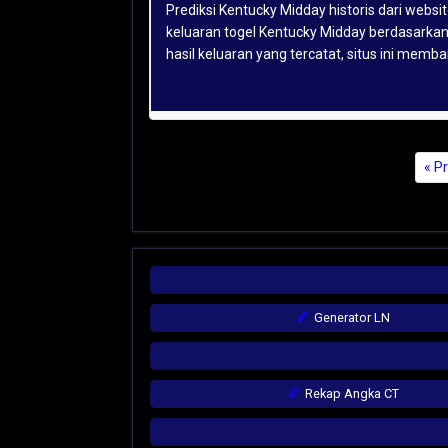
Prediksi Kentucky Midday historis dari we
keluaran togel Kentucky Midday berdasarka
hasil keluaran yang tercatat, situs ini memb
« P
Generator LN
Rekap Angka CT