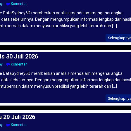
ay
Komentar
bsite DataSydney6D memberikan analisis mendalam mengenai angka
n data sebelumnya. Dengan mengumpulkan informasi lengkap dari hasil
antu pemain dalam menyusun prediksi yang lebih terarah dan [...]
Selengkapny
s 30 Juli 2026
ay
Komentar
bsite DataSydney6D memberikan analisis mendalam mengenai angka
n data sebelumnya. Dengan mengumpulkan informasi lengkap dari hasil
antu pemain dalam menyusun prediksi yang lebih terarah dan [...]
Selengkapny
 29 Juli 2026
ay
Komentar