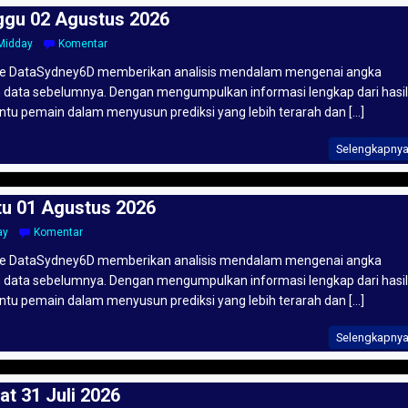
ggu 02 Agustus 2026
 Midday
Komentar
bsite DataSydney6D memberikan analisis mendalam mengenai angka
n data sebelumnya. Dengan mengumpulkan informasi lengkap dari hasil
antu pemain dalam menyusun prediksi yang lebih terarah dan [...]
Selengkapny
tu 01 Agustus 2026
ay
Komentar
bsite DataSydney6D memberikan analisis mendalam mengenai angka
n data sebelumnya. Dengan mengumpulkan informasi lengkap dari hasil
antu pemain dalam menyusun prediksi yang lebih terarah dan [...]
Selengkapny
t 31 Juli 2026