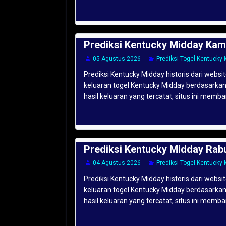
Prediksi Kentucky Midday Kam
05 Agustus 2026
Prediksi Togel Kentucky
Prediksi Kentucky Midday historis dari we
keluaran togel Kentucky Midday berdasarka
hasil keluaran yang tercatat, situs ini memb
Prediksi Kentucky Midday Rab
04 Agustus 2026
Prediksi Togel Kentucky
Prediksi Kentucky Midday historis dari we
keluaran togel Kentucky Midday berdasarka
hasil keluaran yang tercatat, situs ini memb