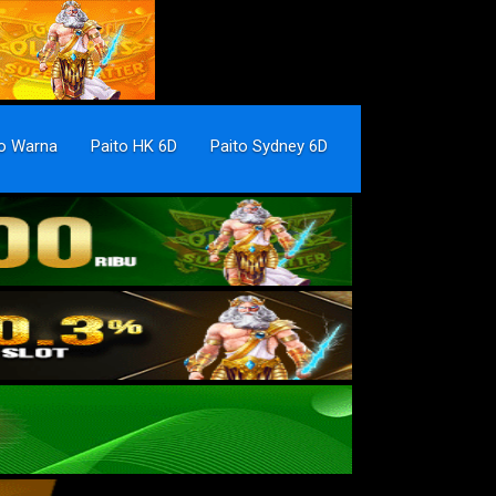
to Warna
Paito HK 6D
Paito Sydney 6D