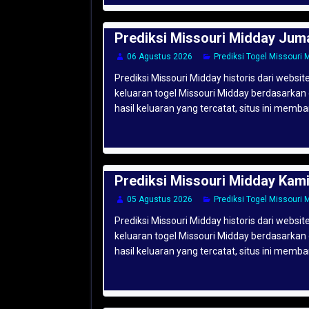
Prediksi Missouri Midday Jum
06 Agustus 2026
Prediksi Togel Missouri 
Prediksi Missouri Midday historis dari we
keluaran togel Missouri Midday berdasarkan
hasil keluaran yang tercatat, situs ini memb
Prediksi Missouri Midday Kam
05 Agustus 2026
Prediksi Togel Missouri 
Prediksi Missouri Midday historis dari we
keluaran togel Missouri Midday berdasarkan
hasil keluaran yang tercatat, situs ini memb