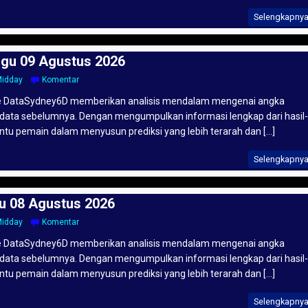
Selengkapny
ggu 09 Agustus 2026
Midday
Komentar
bsite DataSydney6D memberikan analisis mendalam mengenai angka
 data sebelumnya. Dengan mengumpulkan informasi lengkap dari hasil-
antu pemain dalam menyusun prediksi yang lebih terarah dan [...]
Selengkapny
tu 08 Agustus 2026
Midday
Komentar
bsite DataSydney6D memberikan analisis mendalam mengenai angka
 data sebelumnya. Dengan mengumpulkan informasi lengkap dari hasil-
antu pemain dalam menyusun prediksi yang lebih terarah dan [...]
Selengkapny