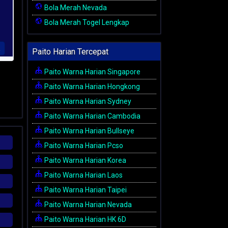
Bola Merah Nevada
Bola Merah Togel Lengkap
a
Paito Harian Tercepat
Paito Warna Harian Singapore
Paito Warna Harian Hongkong
Paito Warna Harian Sydney
Paito Warna Harian Cambodia
Paito Warna Harian Bullseye
Paito Warna Harian Pcso
Paito Warna Harian Korea
Paito Warna Harian Laos
Paito Warna Harian Taipei
Paito Warna Harian Nevada
Paito Warna Harian HK 6D