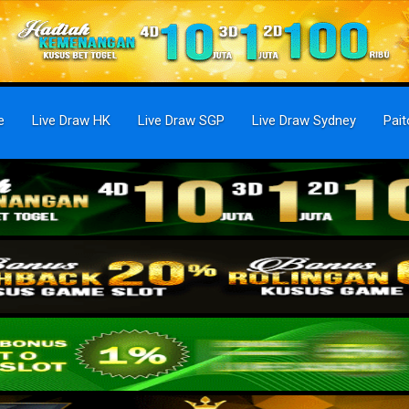
e
Live Draw HK
Live Draw SGP
Live Draw Sydney
Pai