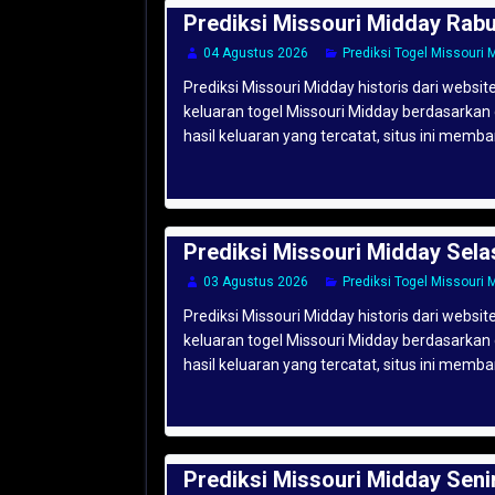
Prediksi Missouri Midday Rab
04 Agustus 2026
Prediksi Togel Missouri 
Prediksi Missouri Midday historis dari we
keluaran togel Missouri Midday berdasarkan
hasil keluaran yang tercatat, situs ini memb
Prediksi Missouri Midday Sel
03 Agustus 2026
Prediksi Togel Missouri 
Prediksi Missouri Midday historis dari we
keluaran togel Missouri Midday berdasarkan
hasil keluaran yang tercatat, situs ini memb
Prediksi Missouri Midday Seni