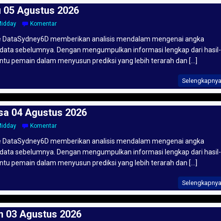
u 05 Agustus 2026
Midday
Komentar
bsite DataSydney6D memberikan analisis mendalam mengenai angka
 data sebelumnya. Dengan mengumpulkan informasi lengkap dari hasil-
antu pemain dalam menyusun prediksi yang lebih terarah dan [...]
Selengkapny
asa 04 Agustus 2026
Midday
Komentar
bsite DataSydney6D memberikan analisis mendalam mengenai angka
 data sebelumnya. Dengan mengumpulkan informasi lengkap dari hasil-
antu pemain dalam menyusun prediksi yang lebih terarah dan [...]
Selengkapny
n 03 Agustus 2026