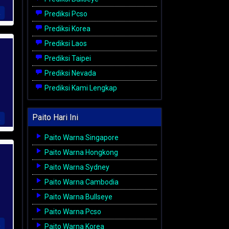
a
Prediksi Pcso
Prediksi Korea
Prediksi Laos
Prediksi Taipei
Prediksi Nevada
Prediksi Kami Lengkap
Paito Hari Ini
a
Paito Warna Singapore
Paito Warna Hongkong
Paito Warna Sydney
Paito Warna Cambodia
Paito Warna Bullseye
Paito Warna Pcso
a
Paito Warna Korea