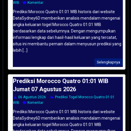
WIB
Komentar
Prediksi Morocco Quatro 01:01 WIB historis dari website
DataSydney6D memberikan analisis mendalam mengenai
angka keluaran togel Morocco Quatro 01:01 WIB
berdasarkan data sebelumnya. Dengan mengumpulkan
informasi lengkap dari hasil-hasil keluaran yang tercatat,
situs ini membantu pemain dalam menyusun prediksi yang
lebih [...]
Selengkapnya
Prediksi Morocco Quatro 01:01 WIB
Jumat 07 Agustus 2026
06 Agustus 2026
Prediksi Togel Morocco Quatro 01:01
WIB
Komentar
Prediksi Morocco Quatro 01:01 WIB historis dari website
DataSydney6D memberikan analisis mendalam mengenai
angka keluaran togel Morocco Quatro 01:01 WIB
berdasarkan data sebelumnya. Dengan mengumpulkan