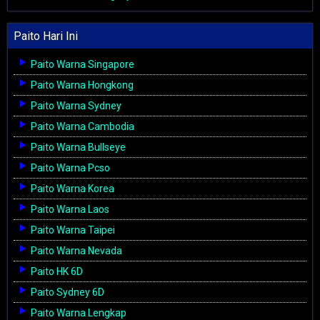
Paito Hari Ini
Paito Warna Singapore
Paito Warna Hongkong
Paito Warna Sydney
Paito Warna Cambodia
Paito Warna Bullseye
Paito Warna Pcso
Paito Warna Korea
Paito Warna Laos
Paito Warna Taipei
Paito Warna Nevada
Paito HK 6D
Paito Sydney 6D
Paito Warna Lengkap