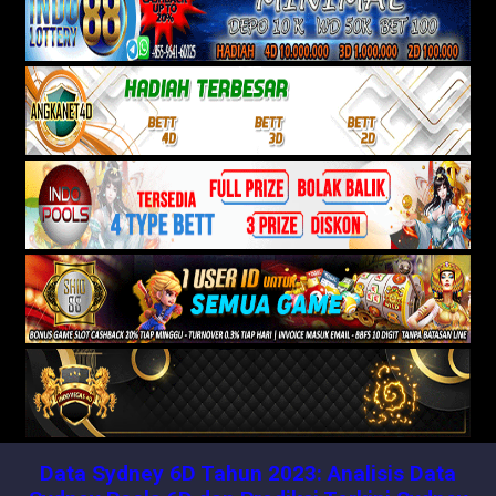
Data Sydney 6D Tahun 2023: Analisis Data