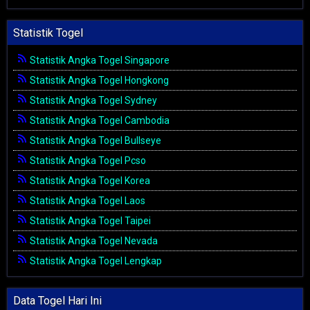
Statistik Togel
Statistik Angka Togel Singapore
Statistik Angka Togel Hongkong
Statistik Angka Togel Sydney
Statistik Angka Togel Cambodia
Statistik Angka Togel Bullseye
Statistik Angka Togel Pcso
Statistik Angka Togel Korea
Statistik Angka Togel Laos
Statistik Angka Togel Taipei
Statistik Angka Togel Nevada
Statistik Angka Togel Lengkap
Data Togel Hari Ini