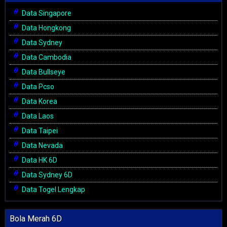
Data Singapore
Data Hongkong
Data Sydney
Data Cambodia
Data Bullseye
Data Pcso
Data Korea
Data Laos
Data Taipei
Data Nevada
Data HK 6D
Data Sydney 6D
Data Togel Lengkap
Bola Merah 6D