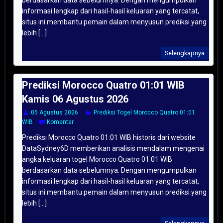
informasi lengkap dari hasil-hasil keluaran yang tercatat,
situs ini membantu pemain dalam menyusun prediksi yang
lebih [...]
Selengkapnya
Prediksi Morocco Quatro 01:01 WIB
Kamis 06 Agustus 2026
05 Agustus 2026
Prediksi Togel Morocco Quatro 01:01
WIB
Komentar
Prediksi Morocco Quatro 01:01 WIB historis dari website
DataSydney6D memberikan analisis mendalam mengenai
angka keluaran togel Morocco Quatro 01:01 WIB
berdasarkan data sebelumnya. Dengan mengumpulkan
informasi lengkap dari hasil-hasil keluaran yang tercatat,
situs ini membantu pemain dalam menyusun prediksi yang
lebih [...]