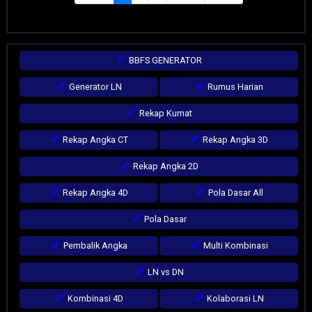
BBFS GENERATOR
Generator LN
Rumus Harian
Rekap Kumat
Rekap Angka CT
Rekap Angka 3D
Rekap Angka 2D
Rekap Angka 4D
Pola Dasar All
Pola Dasar
Pembalik Angka
Multi Kombinasi
LN vs DN
Kombinasi 4D
Kolaborasi LN