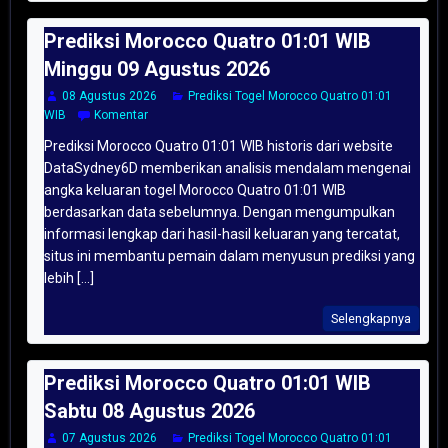
Prediksi Morocco Quatro 01:01 WIB
Minggu 09 Agustus 2026
08 Agustus 2026
Prediksi Togel Morocco Quatro 01:01
WIB
Komentar
Prediksi Morocco Quatro 01:01 WIB historis dari website
DataSydney6D memberikan analisis mendalam mengenai
angka keluaran togel Morocco Quatro 01:01 WIB
berdasarkan data sebelumnya. Dengan mengumpulkan
informasi lengkap dari hasil-hasil keluaran yang tercatat,
situs ini membantu pemain dalam menyusun prediksi yang
lebih [...]
Selengkapnya
Prediksi Morocco Quatro 01:01 WIB
Sabtu 08 Agustus 2026
07 Agustus 2026
Prediksi Togel Morocco Quatro 01:01