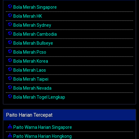
Bola Merah Singapore
Bola Merah HK
Bola Merah Sydney
Bola Merah Cambodia
Bola Merah Bullseye
Bola Merah Pcso
Bola Merah Korea
Bola Merah Laos
Bola Merah Taipei
Bola Merah Nevada
Bola Merah Togel Lengkap
Paito Harian Tercepat
Paito Warna Harian Singapore
Paito Warna Harian Hongkong