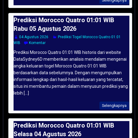
Selengkapnya
Prediksi Morocco Quatro 01:01 WIB
Rabu 05 Agustus 2026
04 Agustus 2026
Prediksi Togel Morocco Quatro 01:01
WIB
Komentar
Prediksi Morocco Quatro 01:01 WIB historis dari website
DataSydney6D memberikan analisis mendalam mengenai
angka keluaran togel Morocco Quatro 01:01 WIB
berdasarkan data sebelumnya. Dengan mengumpulkan
informasi lengkap dari hasil-hasil keluaran yang tercatat,
situs ini membantu pemain dalam menyusun prediksi yang
lebih [...]
Selengkapnya
Prediksi Morocco Quatro 01:01 WIB
Selasa 04 Agustus 2026