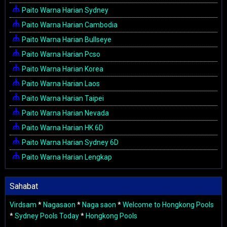
Paito Warna Harian Sydney
Paito Warna Harian Cambodia
Paito Warna Harian Bullseye
Paito Warna Harian Pcso
Paito Warna Harian Korea
Paito Warna Harian Laos
Paito Warna Harian Taipei
Paito Warna Harian Nevada
Paito Warna Harian HK 6D
Paito Warna Harian Sydney 6D
Paito Warna Harian Lengkap
Sahabat
Virdsam
*
Nagasaon
*
Naga saon
*
Welcome to Hongkong Pools
*
Sydney Pools Today
*
Hongkong Pools