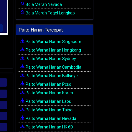
Bola Merah Nevada
n
Bola Merah Togel Lengkap
a
Paito Harian Tercepat
Paito Warna Harian Singapore
Paito Warna Harian Hongkong
Paito Warna Harian Sydney
Paito Warna Harian Cambodia
Paito Warna Harian Bullseye
Paito Warna Harian Pcso
Paito Warna Harian Korea
Paito Warna Harian Laos
Paito Warna Harian Taipei
Paito Warna Harian Nevada
Paito Warna Harian HK 6D