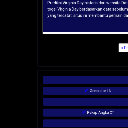
Prediksi Virginia Day historis dari websit
togel Virginia Day berdasarkan data sebelu
yang tercatat, situs ini membantu pemain dal
« P
Generator LN
Rekap Angka CT