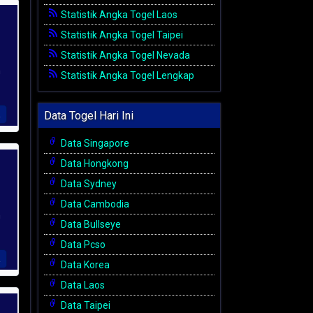
Statistik Angka Togel Laos
Statistik Angka Togel Taipei
Statistik Angka Togel Nevada
n
Statistik Angka Togel Lengkap
a
Data Togel Hari Ini
Data Singapore
Data Hongkong
Data Sydney
Data Cambodia
n
Data Bullseye
Data Pcso
a
Data Korea
Data Laos
Data Taipei