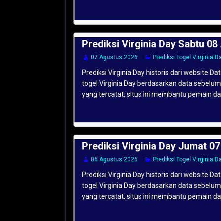
Prediksi Virginia Day Sabtu 0
07 Agustus 2026
Prediksi Togel Virginia D
Prediksi Virginia Day historis dari websit
togel Virginia Day berdasarkan data sebelu
yang tercatat, situs ini membantu pemain dal
Prediksi Virginia Day Jumat 0
06 Agustus 2026
Prediksi Togel Virginia D
Prediksi Virginia Day historis dari websit
togel Virginia Day berdasarkan data sebelu
yang tercatat, situs ini membantu pemain dal