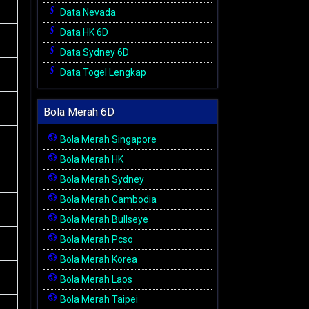
Data Nevada
Data HK 6D
Data Sydney 6D
Data Togel Lengkap
Bola Merah 6D
Bola Merah Singapore
Bola Merah HK
Bola Merah Sydney
Bola Merah Cambodia
Bola Merah Bullseye
Bola Merah Pcso
Bola Merah Korea
Bola Merah Laos
Bola Merah Taipei