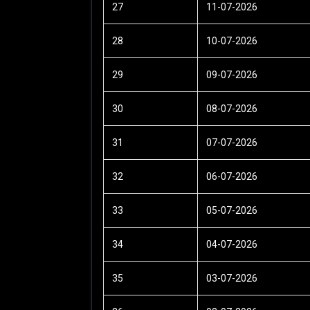
27
11-07-2026
28
10-07-2026
29
09-07-2026
30
08-07-2026
31
07-07-2026
32
06-07-2026
33
05-07-2026
34
04-07-2026
35
03-07-2026