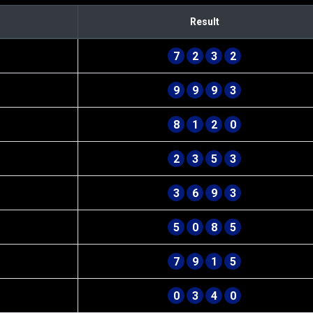
Result
7
2
3
2
9
9
9
3
8
1
2
0
2
3
5
3
3
6
9
3
5
0
8
5
7
9
1
5
0
3
4
0