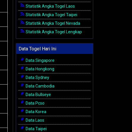
Statistik Angka Togel Laos
Statistik Angka Togel Taipei
Statistik Angka Togel Nevada
Statistik Angka Togel Lengkap
Data Togel Hari Ini
Data Singapore
Data Hongkong
Data Sydney
Data Cambodia
Data Bullseye
Data Pcso
Data Korea
Data Laos
Data Taipei