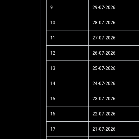
9
29-07-2026
10
28-07-2026
11
27-07-2026
12
26-07-2026
13
25-07-2026
14
24-07-2026
15
23-07-2026
16
22-07-2026
17
21-07-2026