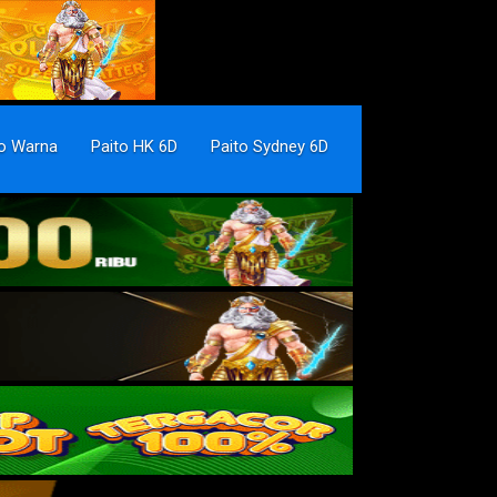
to Warna
Paito HK 6D
Paito Sydney 6D