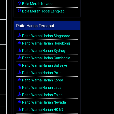
Bola Merah Nevada
Bola Merah Togel Lengkap
Paito Harian Tercepat
Paito Warna Harian Singapore
Paito Warna Harian Hongkong
Paito Warna Harian Sydney
Paito Warna Harian Cambodia
Paito Warna Harian Bullseye
Paito Warna Harian Pcso
Paito Warna Harian Korea
Paito Warna Harian Laos
Paito Warna Harian Taipei
Paito Warna Harian Nevada
Paito Warna Harian HK 6D