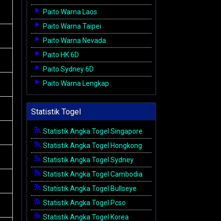
Paito Warna Laos
Paito Warna Taipei
Paito Warna Nevada
Paito HK 6D
Paito Sydney 6D
Paito Warna Lengkap
Statistik Togel
Statistik Angka Togel Singapore
Statistik Angka Togel Hongkong
Statistik Angka Togel Sydney
Statistik Angka Togel Cambodia
Statistik Angka Togel Bullseye
Statistik Angka Togel Pcso
Statistik Angka Togel Korea