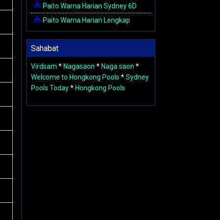
Paito Warna Harian Sydney 6D
Paito Warna Harian Lengkap
Sahabat
Virdsam
*
Nagasaon
*
Naga saon
*
Welcome to Hongkong Pools
*
Sydney
Pools Today
*
Hongkong Pools