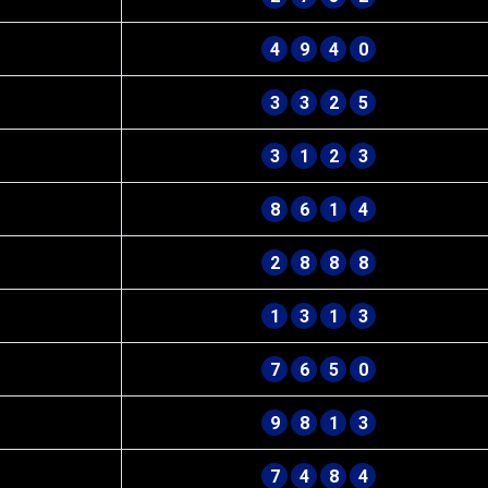
4
9
4
0
3
3
2
5
3
1
2
3
8
6
1
4
2
8
8
8
1
3
1
3
7
6
5
0
9
8
1
3
7
4
8
4