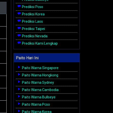
Prediksi Pcso
Prediksi Korea
Prediksi Laos
Prediksi Taipei
Prediksi Nevada
Prediksi Kami Lengkap
Paito Hari Ini
Paito Warna Singapore
Paito Warna Hongkong
Paito Warna Sydney
Paito Warna Cambodia
Paito Warna Bullseye
Paito Warna Pcso
Paito Warna Korea