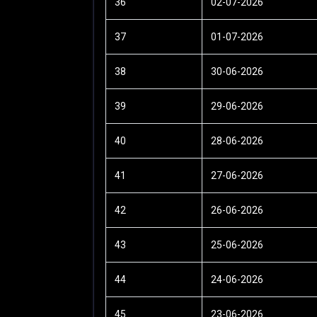
36
02-07-2026
37
01-07-2026
38
30-06-2026
39
29-06-2026
40
28-06-2026
41
27-06-2026
42
26-06-2026
43
25-06-2026
44
24-06-2026
45
23-06-2026