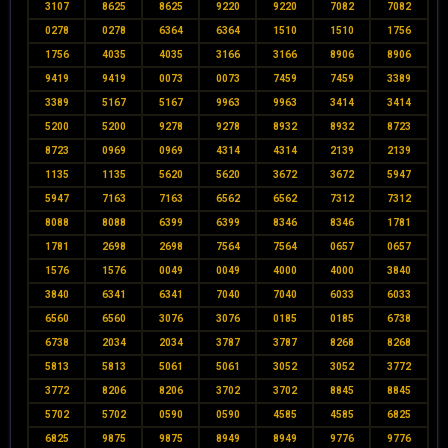
3107
8625
8625
9220
9220
7082
7082
0278
0278
6364
6364
1510
1510
1756
1756
4035
4035
3166
3166
8906
8906
9419
9419
0073
0073
7459
7459
3389
3389
5167
5167
9963
9963
3414
3414
5200
5200
9278
9278
8932
8932
8723
8723
0969
0969
4314
4314
2139
2139
1135
1135
5620
5620
3672
3672
5947
5947
7163
7163
6562
6562
7312
7312
8088
8088
6399
6399
8346
8346
1781
1781
2698
2698
7564
7564
0657
0657
1576
1576
0049
0049
4000
4000
3840
3840
6341
6341
7040
7040
6033
6033
6560
6560
3076
3076
0185
0185
6738
6738
2034
2034
3787
3787
8268
8268
5813
5813
5061
5061
3052
3052
3772
3772
8206
8206
3702
3702
8845
8845
5702
5702
0590
0590
4585
4585
6825
6825
9875
9875
8949
8949
9776
9776