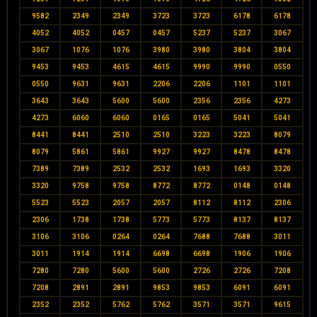
9582
2349
2349
3723
3723
6178
6178
4052
4052
0457
0457
5237
5237
3067
3067
1076
1076
3980
3980
3804
3804
9453
9453
4615
4615
9990
9990
0550
0550
9631
9631
2206
2206
1101
1101
3643
3643
5600
5600
2356
2356
4273
4273
6060
6060
0165
0165
5041
5041
8441
8441
2510
2510
3223
3223
8079
8079
5861
5861
9927
9927
8478
8478
7389
7389
2532
2532
1693
1693
3320
3320
9758
9758
8772
8772
0148
0148
5523
5523
2057
2057
8112
8112
2306
2306
1738
1738
5773
5773
8137
8137
3106
3106
0264
0264
7688
7688
3011
3011
1914
1914
6698
6698
1906
1906
7280
7280
5600
5600
2726
2726
7208
7208
2891
2891
9853
9853
6091
6091
2352
2352
5762
5762
3571
3571
9615