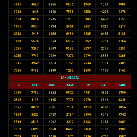
4687
4687
9856
9856
1369
1369
9088
9088
1848
1848
7558
7558
4278
4278
0894
0894
1205
1205
6403
6403
1151
1151
0934
0934
2061
2061
0210
0210
2913
2913
6956
6956
6485
6485
5138
5138
5574
5574
6052
6052
3764
3764
3287
3287
8583
8583
2037
2037
6255
6255
7799
7799
7279
7279
0388
0388
3942
3942
1363
1363
7534
7534
7385
7385
8188
8188
1293
1293
1165
1165
TAHUN 2023
SEN
SEL
RAB
KAM
JUM
SAB
MIN
3785
3785
8822
8822
4921
4921
2306
2306
4195
4195
7778
7778
3348
3348
8872
8872
7501
7501
4823
4823
1854
1854
2423
2423
2194
2194
9342
9342
3518
3518
4202
4202
3133
3133
0869
0869
6028
6028
0460
0460
1988
1988
7209
7209
1070
1070
4726
4726
9582