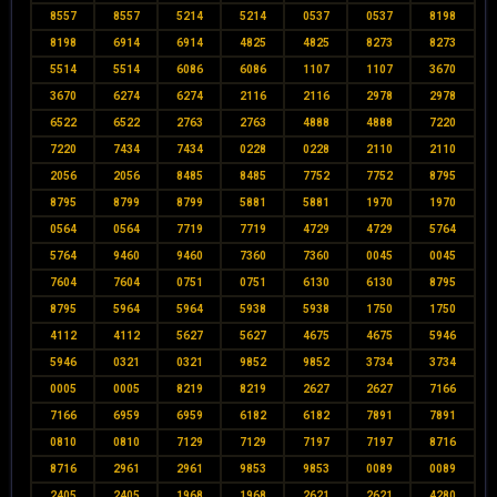
8557
8557
5214
5214
0537
0537
8198
8198
6914
6914
4825
4825
8273
8273
5514
5514
6086
6086
1107
1107
3670
3670
6274
6274
2116
2116
2978
2978
6522
6522
2763
2763
4888
4888
7220
7220
7434
7434
0228
0228
2110
2110
2056
2056
8485
8485
7752
7752
8795
8795
8799
8799
5881
5881
1970
1970
0564
0564
7719
7719
4729
4729
5764
5764
9460
9460
7360
7360
0045
0045
7604
7604
0751
0751
6130
6130
8795
8795
5964
5964
5938
5938
1750
1750
4112
4112
5627
5627
4675
4675
5946
5946
0321
0321
9852
9852
3734
3734
0005
0005
8219
8219
2627
2627
7166
7166
6959
6959
6182
6182
7891
7891
0810
0810
7129
7129
7197
7197
8716
8716
2961
2961
9853
9853
0089
0089
2405
2405
1968
1968
2621
2621
4280