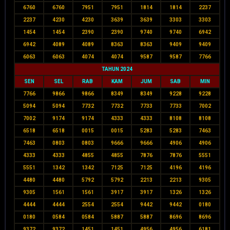
6760
6760
7951
7951
1814
1814
2237
2237
4230
4230
3639
3639
3303
3303
1454
1454
2390
2390
9740
9740
6942
6942
4089
4089
8363
8363
9409
9409
6063
6063
4074
4074
9587
9587
7766
TAHUN 2024
SEN
SEL
RAB
KAM
JUM
SAB
MIN
7766
9866
9866
8349
8349
9228
9228
5094
5094
7732
7732
7733
7733
7002
7002
9174
9174
4333
4333
8108
8108
6518
6518
0015
0015
5283
5283
7463
7463
0803
0803
9666
9666
4906
4906
4333
4333
4855
4855
7876
7876
5551
5551
1342
1342
7125
7125
4196
4196
4480
4480
5792
5792
2213
2213
9305
9305
1561
1561
3917
3917
1326
1326
4444
4444
2554
2554
9442
9442
0180
0180
0584
0584
5887
5887
8696
8696
9372
9372
1451
1451
4956
4956
6181