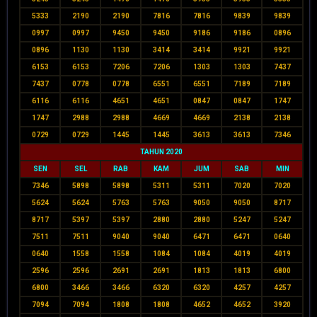
5333
2190
2190
7816
7816
9839
9839
0997
0997
9450
9450
9186
9186
0896
0896
1130
1130
3414
3414
9921
9921
6153
6153
7206
7206
1303
1303
7437
7437
0778
0778
6551
6551
7189
7189
6116
6116
4651
4651
0847
0847
1747
1747
2988
2988
4669
4669
2138
2138
0729
0729
1445
1445
3613
3613
7346
TAHUN 2020
SEN
SEL
RAB
KAM
JUM
SAB
MIN
7346
5898
5898
5311
5311
7020
7020
5624
5624
5763
5763
9050
9050
8717
8717
5397
5397
2880
2880
5247
5247
7511
7511
9040
9040
6471
6471
0640
0640
1558
1558
1084
1084
4019
4019
2596
2596
2691
2691
1813
1813
6800
6800
3466
3466
6320
6320
4257
4257
7094
7094
1808
1808
4652
4652
3920