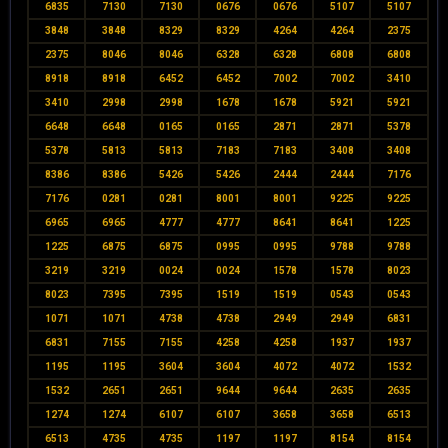
6835
7130
7130
0676
0676
5107
5107
3848
3848
8329
8329
4264
4264
2375
2375
8046
8046
6328
6328
6808
6808
8918
8918
6452
6452
7002
7002
3410
3410
2998
2998
1678
1678
5921
5921
6648
6648
0165
0165
2871
2871
5378
5378
5813
5813
7183
7183
3408
3408
8386
8386
5426
5426
2444
2444
7176
7176
0281
0281
8001
8001
9225
9225
6965
6965
4777
4777
8641
8641
1225
1225
6875
6875
0995
0995
9788
9788
3219
3219
0024
0024
1578
1578
8023
8023
7395
7395
1519
1519
0543
0543
1071
1071
4738
4738
2949
2949
6831
6831
7155
7155
4258
4258
1937
1937
1195
1195
3604
3604
4072
4072
1532
1532
2651
2651
9644
9644
2635
2635
1274
1274
6107
6107
3658
3658
6513
6513
4735
4735
1197
1197
8154
8154