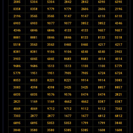
2085
5304
5304
2842
2842
6390
6390
0358
0358
9779
9779
2606
2606
2196
2196
3565
3565
9147
9147
6110
6110
6903
6903
9077
9077
3852
3852
4346
4346
6846
6846
4133
4133
9657
9657
8881
8881
0846
0846
8133
8133
5518
5518
3563
3563
0465
0465
4217
4217
8381
8381
9106
9106
6540
6540
3903
3903
6065
6065
8683
8683
4014
4014
9686
9686
1513
1513
1100
1100
5779
5779
1951
1951
7905
7905
6724
6724
8053
8053
8221
8221
9914
9914
3083
3083
4398
4398
3425
3425
8857
8857
6035
6035
9576
9576
0474
0474
2821
2821
1169
1169
4662
4662
0387
0387
4069
4069
9712
9712
9112
9112
7303
7303
2877
2877
1677
1677
6812
6812
6895
6895
5053
5053
1799
1799
3840
3840
3580
3580
5385
5385
1608
1608