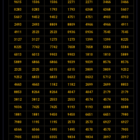
9615
1506
1506
2271
2271
3466
3466
0283
0283
1793
1793
6368
6368
5607
5607
9452
9452
4751
4751
4903
4903
2493
2493
8809
8809
4966
4966
4911
4911
2523
2523
0936
0936
7545
7545
3127
3127
1273
1273
1399
1399
8225
8225
7742
7742
7658
7658
5584
5584
6013
6013
9903
9903
1810
1810
5889
5889
6866
6866
9039
9039
8576
8576
2325
2325
6315
6315
3809
3809
9252
9252
6833
6833
0632
0632
5712
5712
4663
4663
1182
1182
2699
2699
8853
8853
8264
8264
4047
4047
2179
2179
3812
3812
2553
2553
4574
4574
9036
9036
7425
7425
9193
9193
6088
6088
1881
1881
9450
9450
6651
6651
7980
7980
1195
1195
2573
2573
6927
6927
6566
6566
1495
1495
4570
4570
7905
7905
0355
0355
9834
9834
2097
2097