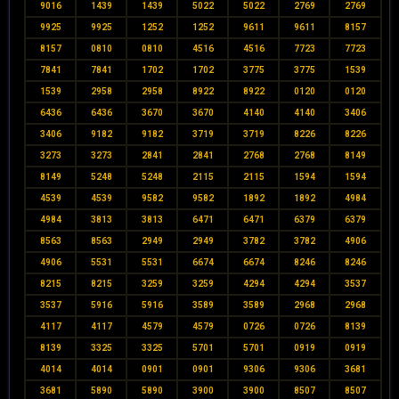
9016
1439
1439
5022
5022
2769
2769
9925
9925
1252
1252
9611
9611
8157
8157
0810
0810
4516
4516
7723
7723
7841
7841
1702
1702
3775
3775
1539
1539
2958
2958
8922
8922
0120
0120
6436
6436
3670
3670
4140
4140
3406
3406
9182
9182
3719
3719
8226
8226
3273
3273
2841
2841
2768
2768
8149
8149
5248
5248
2115
2115
1594
1594
4539
4539
9582
9582
1892
1892
4984
4984
3813
3813
6471
6471
6379
6379
8563
8563
2949
2949
3782
3782
4906
4906
5531
5531
6674
6674
8246
8246
8215
8215
3259
3259
4294
4294
3537
3537
5916
5916
3589
3589
2968
2968
4117
4117
4579
4579
0726
0726
8139
8139
3325
3325
5701
5701
0919
0919
4014
4014
0901
0901
9306
9306
3681
3681
5890
5890
3900
3900
8507
8507