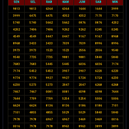
SEN
SEL
RAB
KAM
JUM
SAB
MIN
9813
9813
6364
6364
1644
1644
3999
3999
6475
6475
4352
4352
7170
7170
5740
5740
5662
5662
0876
0876
4202
4202
7406
7406
9262
9262
0245
0245
4549
4549
0447
0447
9167
9167
8968
8968
3433
3433
7039
7039
8996
8996
3973
3973
1523
1523
2556
2556
9540
9540
7735
7735
9881
9881
5840
5840
7683
7683
5445
5445
6036
6036
7174
7174
5452
5452
3907
3907
6220
6220
9774
9774
9927
9927
5724
5724
6230
6230
5273
5273
2047
2047
6268
6268
7467
7467
0081
0081
6598
6598
7644
7644
7709
7709
5254
5254
5006
5006
6624
6624
8136
8136
0186
0186
7101
7101
4855
4855
5029
5029
5840
5840
7978
7978
6967
6967
3469
3469
0016
0016
7978
7978
8963
8963
3899
3899