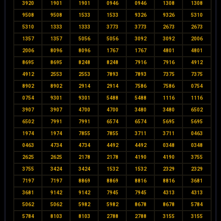
3920
1901
1901
0946
0946
1308
1308
9508
9508
1533
1533
9326
9326
5310
5310
1333
1333
3773
3773
2673
2673
1357
1357
5056
5056
3092
3092
2006
2006
8096
8096
1767
1767
4801
4801
8695
8695
8248
8248
7916
7916
4912
4912
2553
2553
7893
7893
7375
7375
8902
8902
2914
2914
7586
7586
0754
0754
9301
9301
5488
5488
1116
1116
3907
3907
4700
4700
3480
3480
6502
6502
7991
7991
6574
6574
5695
5695
1974
1974
7855
7855
3711
3711
0463
0463
4734
4734
4492
4492
0348
0348
2625
2625
2178
2178
4190
4190
3755
3755
3424
3424
1532
1532
2329
2329
7197
7197
8869
8869
8816
8816
3681
3681
9142
9142
7945
7945
4313
4313
5062
5062
5982
5982
8678
8678
5784
5784
8103
8103
2788
2788
3155
3155