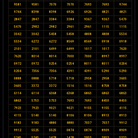
9581
9581
7070
7070
7693
7693
9744
9744
8398
8398
6926
6926
4821
4821
2847
2847
3384
3384
9367
9367
5470
5470
2982
2982
2961
2961
1115
1115
3042
3042
5458
5458
4808
4808
5534
5534
6272
6272
8569
8569
0918
0918
2101
2101
6499
6499
1017
1017
7620
7620
8014
8014
7000
7000
8997
8997
0972
0972
0254
0254
8011
8011
0204
0204
7356
7356
4391
4391
5290
5290
0888
0888
5718
5718
2958
2958
3605
3605
3372
3372
1516
1516
8758
8758
6114
6114
6368
6368
6863
6863
6863
6863
5753
5753
7693
7693
8450
8450
7923
7923
9021
9021
9155
9155
4115
4115
5140
5140
8106
8106
8913
8913
9183
9183
4880
4880
7037
7037
9912
9912
5525
5525
0874
0874
8909
8909
5245
5245
1478
1478
3953
3953
5333