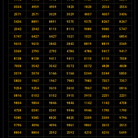
0504
4959
4959
1820
1820
2554
2554
2571
2571
3029
3029
4007
4007
3436
3436
8891
8891
9375
9375
8267
8267
2342
2342
8113
8113
9080
9080
5747
5747
6427
6427
1021
1021
6854
6854
9610
9610
3843
3843
8819
8819
3369
3369
2793
2793
4786
4786
9417
9417
8138
8138
9411
9411
0110
0110
7058
7058
3542
3542
0572
0572
4828
4828
3074
3074
5166
5166
5344
5344
5850
5850
1967
1967
7983
7983
7357
7357
9254
9254
3610
3610
7067
7067
0816
0816
0102
0102
3915
3915
2231
2231
9804
9804
9846
9846
1142
1142
4758
4758
0341
0341
9946
9946
1790
1790
9385
9385
8825
8825
3309
3309
9796
9796
4096
4096
9861
9861
2613
2613
8804
8804
2592
2592
4210
4210
5699