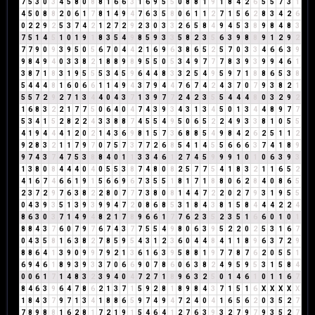
7
5
3
0
3
4
5
8
0
8
8
1
6
6
3
1
6
9
5
5
0
8
8
1
9
1
8
4
2
6
5
5
7
3
1
4
5
0
8
8
2
0
6
1
7
8
1
4
9
4
7
6
3
5
8
0
6
1
1
2
7
1
5
6
2
8
3
4
2
6
0
2
2
9
2
5
3
7
4
2
1
2
7
2
9
2
3
0
3
3
2
6
5
8
4
9
4
5
3
8
9
8
4
8
3
7
5
1
4
5
1
0
1
9
1
8
3
5
4
9
8
5
9
3
3
5
8
2
3
5
6
3
9
8
8
9
1
2
9
2
7
7
9
0
9
3
9
5
0
5
6
7
0
4
4
2
1
6
9
6
3
8
6
5
2
5
7
0
3
3
4
6
6
3
9
9
8
4
9
4
0
3
3
8
2
1
8
8
9
8
9
5
5
0
5
3
4
9
7
7
7
8
3
9
3
9
9
4
6
1
3
8
7
1
8
3
1
9
5
5
5
3
4
5
9
6
4
4
8
3
3
2
5
4
9
5
9
7
1
8
8
6
5
3
8
5
4
4
4
8
1
6
0
6
6
1
1
4
9
4
3
7
9
4
4
7
6
7
4
2
4
3
7
0
7
9
3
8
2
1
5
5
7
2
9
2
7
1
3
4
4
0
4
3
7
1
3
9
7
7
2
4
2
3
5
5
4
4
4
8
0
3
2
9
2
1
6
8
3
2
2
1
7
7
5
0
6
4
0
4
7
4
3
9
3
4
3
1
3
4
5
0
1
3
4
4
8
9
7
7
5
3
4
1
5
2
8
2
2
4
3
3
8
8
7
4
5
5
4
9
5
0
6
5
2
2
4
9
3
3
8
1
0
5
5
4
1
9
4
4
4
1
2
0
2
1
4
3
6
9
8
1
5
7
3
6
8
8
5
4
9
8
4
2
6
2
5
1
1
2
9
2
8
3
2
1
1
7
9
7
0
7
5
7
3
7
7
2
6
8
5
4
1
4
5
5
6
6
6
3
7
4
1
8
9
9
7
4
3
7
4
7
5
3
8
8
4
0
1
1
3
3
4
6
1
2
7
4
5
9
9
9
1
0
1
0
6
3
9
3
1
3
8
0
8
4
4
4
0
4
0
5
5
3
8
7
4
8
0
8
2
5
7
7
5
4
1
8
3
2
1
1
6
5
2
4
1
6
7
4
6
6
1
9
1
5
6
6
9
6
7
3
5
5
1
8
1
7
1
8
8
0
6
2
8
4
0
8
6
5
2
3
7
2
9
7
6
3
8
2
2
8
0
7
7
7
3
8
0
8
1
4
4
7
2
2
0
2
7
9
3
1
9
5
5
0
4
3
9
3
5
1
3
9
3
9
9
4
7
2
0
8
6
8
5
3
1
8
4
3
8
1
5
8
4
4
4
2
2
4
8
6
3
0
3
7
1
4
9
4
8
2
1
7
8
9
6
6
1
7
7
6
2
3
5
2
3
5
1
6
6
0
1
0
1
8
8
4
3
7
6
0
7
9
7
6
7
4
3
7
7
5
5
4
9
8
0
6
3
9
5
2
2
0
2
5
3
1
6
7
0
4
3
5
8
1
6
3
8
2
7
8
5
9
5
4
3
1
2
3
6
0
4
4
8
4
1
1
8
9
6
3
7
2
9
8
8
6
4
1
3
9
0
9
9
7
9
2
1
3
6
1
6
3
9
5
8
8
1
9
7
7
8
7
6
2
0
5
5
1
6
9
4
6
1
8
9
3
9
3
3
7
0
6
6
9
0
7
8
6
0
6
3
8
2
4
9
5
9
5
3
1
5
8
4
0
0
6
1
7
1
4
8
3
2
3
9
4
0
4
7
2
7
1
8
9
6
3
2
5
0
1
4
6
1
0
1
1
6
7
8
4
6
3
9
6
4
7
8
6
2
1
3
7
1
5
9
2
8
1
8
9
8
4
3
7
1
5
1
6
X
X
X
X
X
1
8
4
3
7
9
7
1
3
4
1
8
8
6
5
9
7
4
9
4
7
2
4
0
4
1
6
5
6
2
0
3
5
2
7
7
8
9
8
8
1
6
2
8
1
7
2
1
9
1
5
4
6
4
1
2
7
6
3
9
3
2
7
9
7
9
3
5
2
7