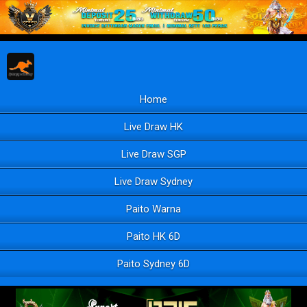
Home
Live Draw HK
Live Draw SGP
Live Draw Sydney
Paito Warna
Paito HK 6D
Paito Sydney 6D