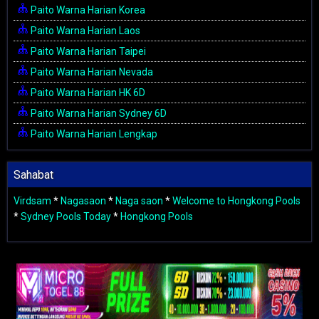
Paito Warna Harian Korea
Paito Warna Harian Laos
Paito Warna Harian Taipei
Paito Warna Harian Nevada
Paito Warna Harian HK 6D
Paito Warna Harian Sydney 6D
Paito Warna Harian Lengkap
Sahabat
Virdsam
*
Nagasaon
*
Naga saon
*
Welcome to Hongkong Pools
*
Sydney Pools Today
*
Hongkong Pools