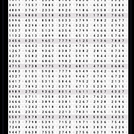
7
9
1
1
2
3
7
8
1
9
2
3
5
4
9
8
1
0
0
0
0
6
3
6
9
1
2
7
2
9
5
5
2
1
3
3
4
1
7
8
7
5
5
7
3
7
8
8
5
4
2
2
0
7
7
7
8
5
1
6
6
5
4
3
7
3
0
8
0
8
4
8
0
9
9
3
7
6
7
4
2
3
3
0
3
8
9
2
0
2
9
1
8
6
5
0
3
5
8
4
2
0
4
0
4
3
6
6
6
3
9
8
0
0
0
5
5
1
8
9
4
3
2
5
7
7
9
5
3
8
1
7
8
0
8
7
0
6
5
2
5
9
9
6
6
4
5
1
4
5
8
5
8
5
4
5
0
3
3
6
3
7
9
9
9
7
8
8
2
1
2
6
7
7
5
5
8
0
5
5
8
2
9
8
8
8
3
1
3
4
3
2
7
6
4
3
2
5
2
7
4
1
3
0
3
0
7
9
3
3
1
0
3
7
1
0
9
7
5
3
5
1
3
9
3
6
3
5
6
2
9
7
9
9
9
9
6
6
6
3
8
9
2
8
1
1
1
3
2
5
3
6
1
3
4
0
8
9
9
9
8
8
0
1
1
6
5
1
3
4
4
2
0
8
8
5
7
6
9
6
3
4
5
6
2
0
2
0
1
1
9
6
5
7
3
7
7
7
9
7
4
1
2
5
7
9
1
3
6
9
7
8
8
7
6
1
6
6
9
6
6
6
4
2
6
3
3
0
6
6
6
4
6
2
8
9
7
5
9
5
4
0
4
5
9
2
5
1
6
7
1
2
6
7
4
1
6
2
8
1
9
3
6
7
4
0
3
8
7
6
3
0
8
2
1
2
8
1
6
7
0
7
3
9
3
4
2
7
3
1
5
5
8
2
1
2
8
6
5
2
8
9
4
5
9
5
9
1
9
1
1
8
4
4
8
0
2
4
4
8
8
2
6
6
3
3
1
0
8
8
6
8
6
3
9
9
9
8
2
1
8
8
4
0
4
2
8
6
0
6
9
2
0
6
6
4
7
1
5
6
5
7
3
8
2
9
7
7
5
3
9
7
0
2
2
6
8
1
1
2
4
7
0
0
0
0
6
8
6
5
0
4
8
3
2
0
1
0
1
1
5
9
0
8
8
7
7
7
9
7
6
9
4
9
4
6
0
4
2
6
6
4
1
6
7
4
3
2
7
9
0
1
0
0
0
5
1
5
4
9
3
6
3
0
3
9
4
6
7
4
0
7
0
9
9
6
7
2
8
1
5
4
1
7
8
6
0
1
5
6
5
3
1
5
6
5
8
4
6
1
7
9
5
2
7
3
8
6
1
7
2
1
3
1
4
0
2
9
2
2
7
8
9
2
2
0
1
9
2
2
0
3
7
5
3
6
7
1
3
4
5
2
3
9
3
8
3
1
5
6
8
9
8
9
8
2
7
6
2
8
9
3
6
3
9
8
0
1
4
5
1
6
1
1
2
8
4
5
7
3
4
3
0
7
7
1
9
6
8
5
0
7
1
1
2
9
3
5
8
4
0
3
3
9
3
4
5
2
9
2
7
6
2
3
5
8
0
8
1
9
3
6
6
6
3
7
6
2
4
6
3
8
9
4
4
0
3
8
1
9
0
2
6
7
4
2
9
2
8
1
2
0
9
6
6
4
6
3
5
8
1
2
4
2
6
0
9
1
8
9
4
5
4
3
7
5
7
4
8
3
0
2
3
5
8
4
0
8
3
2
8
5
4
6
1
2
3
3
5
8
2
6
6
6
3
2
2
1
3
4
7
8
3
1
4
8
9
6
5
2
1
3
5
6
2
5
5
0
7
7
5
9
7
8
6
4
7
9
2
2
2
7
9
8
8
5
2
4
9
4
5
0
0
6
6
4
4
3
5
8
1
2
1
3
4
7
7
9
8
8
5
3
9
1
1
7
1
5
2
7
1
9
7
1
8
5
5
3
6
9
7
5
4
0
4
7
2
4
8
3
4
4
6
2
8
5
6
5
2
7
2
4
7
4
2
6
7
6
8
5
3
8
3
9
3
6
2
2
6
8
9
4
4
7
2
0
6
3
8
2
7
5
5
5
1
2
7
4
9
4
2
7
5
6
2
6
3
7
0
7
9
9
8
9
8