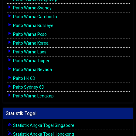
Paito Warna Sydney
Paito Warna Cambodia
Paito Warna Bullseye
Paito Warna Pcso
Paito Warna Korea
Paito Warna Laos
Paito Warna Taipei
Paito Warna Nevada
Paito HK 6D
Paito Sydney 6D
Paito Warna Lengkap
Statistik Togel
Statistik Angka Togel Singapore
Statistik Angka Togel Hongkong