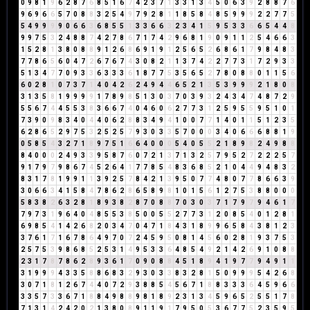
0
9
8
1
9
6
2
8
7
6
8
5
1
6
7
4
2
3
7
1
3
3
1
3
4
5
0
6
3
9
2
8
8
7
6
9
6
9
6
6
5
7
0
8
8
3
2
5
4
9
7
9
2
8
1
1
8
5
8
4
8
5
9
9
9
2
2
7
7
5
5
4
9
9
9
9
0
6
6
3
6
8
5
5
1
3
3
6
6
3
2
3
4
1
5
9
5
3
3
6
6
5
4
4
8
9
9
7
5
3
2
4
8
8
7
4
2
7
8
6
7
1
7
4
2
9
6
8
1
9
0
9
1
1
2
5
4
6
6
3
1
5
2
8
1
3
8
0
8
8
9
1
2
6
8
6
9
1
9
1
2
5
6
5
2
6
8
6
1
7
9
8
4
8
3
7
7
8
6
5
6
0
4
7
2
6
7
6
7
4
3
0
8
2
1
1
3
7
4
2
2
7
7
3
1
7
2
9
3
3
5
1
3
4
7
7
0
9
3
3
6
3
3
3
6
1
8
7
7
5
3
5
6
5
2
7
8
0
8
8
0
1
1
5
6
6
0
2
8
1
0
7
3
7
1
4
0
4
2
6
2
4
9
4
4
6
5
2
1
3
5
3
9
9
9
2
1
8
0
8
3
1
3
5
8
1
9
9
9
9
1
7
8
9
8
5
1
3
0
3
7
0
3
9
3
2
4
3
4
7
4
8
7
2
9
5
5
6
7
4
4
5
5
3
8
3
6
6
7
4
0
4
6
0
6
2
7
7
3
1
2
5
9
5
5
9
5
1
0
1
7
3
9
0
9
8
3
4
0
4
4
0
6
2
8
8
3
4
9
4
1
0
0
7
7
1
4
0
1
1
5
1
2
3
5
6
2
8
6
5
2
9
7
5
3
2
5
2
5
7
9
3
0
3
3
5
7
0
0
0
3
4
0
6
6
6
8
8
1
9
0
5
8
5
4
3
2
7
1
8
9
7
5
1
6
6
4
0
0
0
5
4
0
5
5
2
1
8
9
8
2
4
9
8
8
8
4
0
0
0
2
4
9
3
3
9
5
8
7
6
0
7
2
1
3
7
1
3
2
5
7
9
5
2
7
2
2
2
5
7
9
1
7
9
7
9
8
6
7
4
5
2
6
4
1
7
7
8
5
4
8
3
6
8
5
2
1
0
4
4
9
4
8
3
2
8
3
1
7
8
1
9
9
1
1
3
9
2
5
7
8
4
2
1
3
9
5
0
7
7
4
8
0
7
7
8
6
6
3
9
3
0
6
6
3
4
1
5
8
4
7
8
6
2
8
6
5
8
9
8
1
0
1
5
6
1
2
7
5
3
8
8
0
0
0
5
8
3
8
2
6
3
2
8
1
8
9
3
8
2
8
7
0
8
8
7
0
3
0
3
7
1
7
9
7
9
4
6
1
7
7
9
7
3
1
9
6
4
0
4
8
5
5
3
8
5
0
0
5
5
2
7
7
3
1
2
0
8
5
4
0
1
2
8
1
6
9
8
5
4
1
4
2
6
8
2
0
3
4
7
0
4
7
1
8
4
3
1
8
9
9
6
5
8
4
3
8
1
2
3
3
7
6
1
7
1
6
7
8
6
4
9
7
0
7
2
4
5
9
5
0
8
1
4
5
6
0
2
8
1
9
3
7
5
3
2
5
7
5
3
9
8
6
8
5
2
5
3
1
4
9
5
3
3
6
4
8
5
4
9
2
1
4
2
6
9
1
0
8
8
2
3
1
7
8
7
8
6
2
8
9
3
6
1
7
0
9
0
8
8
4
5
1
8
9
4
1
9
7
7
9
4
9
1
1
3
1
9
9
9
4
3
3
5
8
8
6
8
3
2
9
3
0
3
3
8
3
2
8
1
5
0
9
9
9
5
4
2
6
8
3
0
7
1
8
1
2
6
7
4
4
0
7
2
9
3
8
8
5
4
5
6
7
1
8
8
3
3
3
6
4
5
9
6
6
3
3
5
7
3
3
6
7
1
8
8
4
9
8
8
9
8
1
8
9
2
3
1
3
4
5
9
6
5
2
5
5
1
7
8
7
1
3
1
4
2
4
2
0
2
1
3
8
0
8
9
1
1
9
1
7
9
5
0
5
3
6
7
7
5
2
3
5
9
5