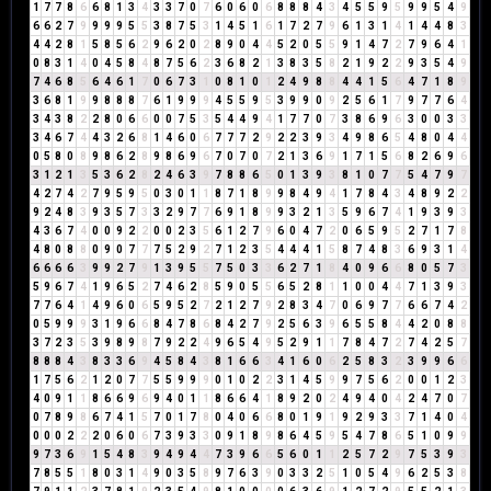
1
7
7
8
6
6
8
1
3
4
3
3
7
0
7
6
0
6
0
6
8
8
8
4
3
4
5
5
9
5
9
9
5
4
9
6
6
2
7
9
9
9
9
5
5
3
8
7
5
3
1
4
5
1
6
1
7
2
7
9
6
1
3
1
4
1
4
4
8
3
4
4
2
8
1
5
8
5
6
2
9
6
2
0
2
8
9
0
4
4
5
2
0
5
5
9
1
4
7
2
7
9
6
4
1
0
8
3
1
4
0
4
5
8
4
8
7
5
6
2
3
6
8
2
1
3
8
3
5
8
2
1
9
2
2
9
3
5
4
9
7
4
6
8
5
6
4
6
1
7
0
6
7
3
1
0
8
1
0
1
2
4
9
8
8
4
4
1
5
6
4
7
1
8
9
3
6
8
1
9
9
8
8
8
7
6
1
9
9
9
4
5
5
9
5
3
9
9
0
9
2
5
6
1
7
9
7
7
6
4
3
4
3
8
2
2
8
0
6
6
0
0
7
5
3
5
4
4
9
4
1
7
7
0
7
3
8
6
9
6
3
0
0
3
3
3
4
6
7
4
4
3
2
6
8
1
4
6
0
6
7
7
7
2
9
2
2
3
9
3
4
9
8
6
5
4
8
0
4
4
0
5
8
0
8
9
8
6
2
8
9
8
6
9
6
7
0
7
0
7
2
1
3
6
9
1
7
1
5
6
8
2
6
9
6
3
1
2
1
3
5
3
6
2
8
2
4
6
3
9
7
8
8
6
5
0
1
3
9
3
8
1
0
7
7
5
4
7
9
7
4
2
7
4
2
7
9
5
9
5
0
3
0
1
1
8
7
1
8
9
9
8
4
9
4
1
7
8
4
3
4
8
9
2
2
9
2
4
8
3
9
3
5
7
3
3
2
9
7
7
6
9
1
8
9
9
3
2
1
3
5
9
6
7
4
1
9
3
9
3
4
3
6
7
4
0
0
9
2
2
0
0
2
3
5
6
1
2
7
9
6
0
4
7
2
0
6
5
9
5
2
7
1
7
8
4
8
0
8
8
0
9
0
7
7
7
5
2
9
2
7
1
2
3
5
4
4
4
1
5
8
7
4
8
3
6
9
3
1
4
6
6
6
6
3
9
9
2
7
9
1
3
9
5
5
7
5
0
3
3
6
2
7
1
8
4
0
9
6
6
8
0
5
7
3
5
9
6
7
4
1
9
6
5
2
7
4
6
2
8
5
9
0
5
5
6
5
2
8
1
1
0
0
4
4
7
1
3
9
3
7
7
6
4
1
4
9
6
0
6
5
9
5
2
7
2
1
2
7
9
2
8
3
4
7
0
6
9
7
7
6
6
7
4
2
0
5
9
9
9
3
1
9
6
6
8
4
7
8
6
8
4
2
7
9
2
5
6
3
9
6
5
5
8
4
4
2
0
8
8
3
7
2
3
5
3
9
8
9
8
7
9
2
2
4
9
6
5
4
9
5
2
9
1
1
7
8
4
7
2
7
4
2
5
7
8
8
8
4
3
8
3
3
6
9
4
5
8
4
3
8
1
6
6
3
4
1
6
0
6
2
5
8
3
2
3
9
9
6
6
1
7
5
6
2
1
2
0
7
7
5
5
9
9
9
0
1
0
2
2
3
1
4
5
9
9
7
5
6
2
0
0
1
2
3
4
0
9
1
1
8
6
6
9
6
9
4
0
1
1
8
6
6
4
1
8
9
2
0
2
4
9
4
0
4
2
4
7
0
7
0
7
8
9
8
6
7
4
1
5
7
0
1
7
8
0
4
0
6
6
8
0
1
9
1
9
2
9
3
3
7
1
4
0
4
0
0
0
2
2
2
0
6
0
6
7
3
9
3
3
0
9
1
8
9
8
6
4
5
9
5
4
7
8
6
5
1
0
9
9
9
7
3
6
9
1
5
4
8
3
9
4
9
4
4
7
3
9
6
6
5
6
0
1
1
2
5
7
2
9
7
5
3
9
3
7
8
5
5
1
8
0
3
1
4
9
0
3
5
8
9
7
6
3
9
0
3
3
2
5
1
0
5
4
9
6
2
5
3
8