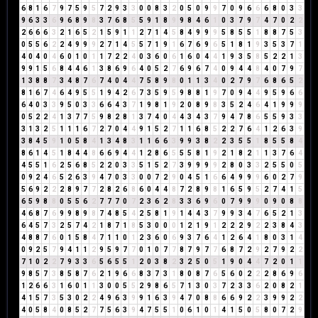
6
8
1
6
7
9
7
5
9
5
7
2
9
3
3
0
0
8
3
2
0
5
0
9
9
7
0
9
6
6
6
8
0
3
3
9
6
3
3
6
9
6
8
9
8
3
7
6
8
5
5
9
1
8
9
9
8
4
6
1
0
3
7
9
7
4
7
0
2
2
2
6
6
6
3
2
1
6
5
2
1
5
9
1
1
2
7
1
4
5
8
4
9
9
9
5
8
5
5
1
8
8
7
5
3
0
5
5
6
2
2
4
9
9
9
2
7
1
4
5
5
7
1
9
1
6
7
6
9
6
5
1
8
1
9
3
5
3
7
1
4
0
4
0
4
6
0
1
0
1
1
7
2
2
4
0
3
6
0
6
1
6
0
4
4
1
9
3
5
8
5
2
2
1
3
9
9
1
5
6
8
4
4
6
1
3
8
6
9
6
4
0
5
2
7
6
9
6
7
4
0
9
4
4
8
4
0
7
9
7
1
3
8
8
7
3
4
8
7
6
7
4
0
4
4
7
5
8
9
8
0
1
1
3
4
0
2
7
9
7
6
8
6
5
2
8
1
6
7
4
6
4
9
5
5
1
9
4
2
6
7
3
5
9
5
9
8
8
1
9
7
0
9
4
4
9
5
9
6
6
6
4
0
3
3
9
5
0
3
3
6
6
4
3
7
1
9
8
1
9
2
0
8
9
8
3
5
2
4
6
4
1
9
9
9
0
5
2
2
4
1
3
7
7
5
9
8
2
8
1
3
7
4
0
4
4
3
4
3
7
9
4
7
8
6
5
5
9
3
3
3
1
3
2
5
1
1
1
6
7
2
7
0
4
4
9
1
5
2
7
1
1
6
8
5
2
2
7
6
4
1
2
6
3
9
3
8
4
5
9
1
0
5
8
4
1
3
4
8
3
1
1
6
6
3
9
9
3
8
2
2
3
5
5
1
8
5
5
8
4
8
6
1
4
5
1
8
4
4
8
6
6
9
4
4
1
2
8
6
5
5
5
8
1
9
2
1
8
2
1
1
3
7
6
4
4
5
5
1
6
2
5
6
8
5
2
2
0
3
3
5
1
5
2
7
3
9
9
9
9
2
8
0
3
3
2
5
5
0
5
0
9
2
4
6
5
2
6
3
9
4
7
0
3
3
0
0
7
2
9
0
4
5
1
6
6
4
9
9
9
6
0
2
7
9
5
6
9
2
2
2
8
9
7
7
2
8
2
6
8
6
0
4
4
8
7
2
8
9
8
1
6
5
9
5
2
7
4
1
5
6
5
9
8
8
0
5
5
6
2
7
7
7
0
7
2
3
6
2
8
3
3
6
9
6
0
7
9
9
9
0
9
0
8
8
4
6
8
7
6
9
9
8
9
8
7
4
8
5
4
2
5
8
1
9
1
4
4
3
7
9
9
3
4
7
6
5
2
1
3
6
4
5
7
3
2
5
7
4
2
1
8
7
1
8
5
3
0
0
0
1
2
1
9
1
2
2
2
9
2
2
3
8
4
3
4
8
8
7
6
0
1
5
8
4
7
1
1
0
1
2
3
6
0
6
9
3
7
6
4
1
2
6
4
1
8
0
3
1
4
0
9
2
5
7
9
4
1
1
2
9
5
9
7
7
0
1
0
7
7
8
7
9
7
7
6
8
7
2
9
2
7
9
2
2
7
1
0
2
2
7
9
3
3
6
5
6
5
5
1
2
0
3
8
2
3
2
5
0
5
1
9
0
4
4
7
2
0
1
1
9
8
5
7
3
8
5
8
7
6
2
1
9
6
6
8
3
7
3
1
8
0
8
7
6
5
6
0
2
2
2
8
6
9
6
1
2
6
6
3
1
6
0
1
1
3
0
0
5
5
2
9
8
6
5
7
1
3
0
3
7
2
3
3
6
2
0
8
2
1
4
1
5
7
3
5
3
0
2
2
4
9
6
3
9
9
1
6
3
9
4
7
0
8
8
6
6
9
2
2
3
9
9
2
2
4
0
5
8
4
0
8
5
2
7
7
5
6
3
9
4
7
5
5
1
0
6
1
0
1
4
1
5
0
5
8
0
7
2
9