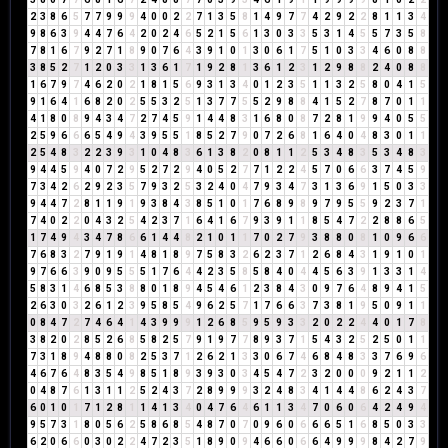
2
3
8
6
5
7
7
9
9
9
4
0
0
2
2
7
1
3
5
8
1
4
9
7
7
4
2
9
2
2
8
1
1
3
4
9
8
6
3
9
4
4
7
6
4
2
0
2
4
6
5
2
1
5
6
1
3
0
3
3
5
3
1
4
5
5
7
3
5
8
7
8
1
6
7
9
2
7
1
8
9
0
7
6
4
3
9
1
0
1
3
0
6
1
7
5
1
0
3
3
4
6
0
8
8
3
8
5
2
7
1
2
0
3
3
1
3
6
1
7
1
9
2
8
1
3
6
1
2
3
1
2
9
8
8
2
4
0
8
8
1
6
7
9
7
4
6
2
0
2
1
8
1
5
6
9
3
1
3
4
0
1
2
3
5
1
1
3
2
5
8
0
4
1
5
9
1
6
4
1
6
8
2
0
2
5
5
3
2
5
1
3
7
7
5
5
2
9
8
8
4
1
5
2
7
8
7
0
1
1
4
1
8
0
8
9
4
3
4
7
2
7
4
5
9
1
4
4
8
3
1
6
8
0
8
7
2
8
1
9
9
4
0
5
5
2
5
9
6
6
6
5
4
9
4
3
9
5
5
1
8
5
2
7
9
0
7
2
6
8
1
6
4
0
4
8
3
0
1
1
2
5
4
8
3
2
2
3
9
3
1
0
4
8
3
6
1
3
8
2
0
8
1
1
2
5
3
4
8
3
5
3
4
8
3
9
4
4
5
9
4
0
7
2
9
5
2
7
2
9
4
0
5
2
7
7
1
2
2
4
5
7
0
6
6
3
7
4
5
9
7
3
4
2
6
2
9
2
3
5
7
9
3
2
5
3
2
4
0
4
7
9
3
4
7
3
1
3
6
9
1
5
0
3
3
9
4
4
7
2
8
1
1
9
1
9
3
8
4
3
8
5
1
0
1
7
6
8
9
8
9
7
9
5
5
9
2
3
7
1
7
4
0
2
2
0
4
3
2
5
4
2
3
7
1
6
4
1
6
7
9
3
9
1
1
8
5
4
7
2
2
8
8
6
5
1
7
4
9
4
3
4
7
8
6
6
1
4
4
8
2
1
0
1
1
7
0
2
7
9
3
8
8
0
8
1
0
9
6
6
7
6
8
3
2
7
9
1
9
1
4
8
1
8
9
7
5
8
3
2
6
2
3
7
1
2
6
8
4
3
1
9
1
0
1
9
7
6
6
3
9
0
9
5
5
5
1
7
6
4
4
2
3
5
8
5
8
4
0
4
4
5
6
3
9
1
3
3
1
4
5
8
3
1
4
6
8
5
3
8
8
0
1
8
9
4
5
4
6
1
2
3
8
4
3
0
9
7
6
4
8
9
4
1
5
2
6
3
0
3
2
6
1
2
3
9
5
8
5
4
9
6
2
5
7
1
7
6
6
3
7
3
8
1
9
5
0
9
1
1
0
8
4
7
2
7
4
6
4
1
4
3
9
9
9
1
2
6
8
5
9
5
9
3
3
2
0
2
2
4
4
0
1
7
8
3
8
2
0
2
8
5
2
6
8
5
8
2
5
7
9
1
9
7
7
8
9
3
7
1
5
4
3
2
5
2
5
0
1
1
7
3
1
8
9
4
8
8
0
8
2
5
3
7
1
2
6
2
1
3
3
0
6
7
4
6
8
4
8
3
3
7
6
9
6
4
6
7
6
4
8
3
5
4
9
8
5
1
8
9
3
9
3
0
3
4
5
4
7
2
3
2
0
0
0
9
2
1
1
2
0
4
8
7
6
1
3
1
1
2
5
2
4
3
7
2
8
9
9
9
3
2
4
8
3
4
1
4
4
8
6
2
4
3
7
6
0
1
0
1
7
1
2
8
1
1
4
1
3
4
0
4
7
6
4
6
1
1
3
4
7
0
6
0
6
4
2
4
9
4
9
5
7
3
1
8
0
5
6
2
5
8
6
8
5
4
8
7
0
7
0
9
6
0
6
6
6
5
1
6
8
5
0
3
3
6
2
0
6
6
0
3
0
2
2
4
7
2
3
5
1
8
9
0
9
4
6
6
0
6
6
4
9
9
9
8
4
2
7
9