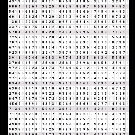
4
3
1
3
4
7
8
8
6
5
0
4
0
1
1
0
7
6
8
5
4
1
8
6
5
3
5
7
9
7
2
2
8
1
9
0
8
0
4
4
1
3
6
7
4
3
5
2
5
7
9
9
5
5
1
8
5
8
7
6
9
6
5
9
5
9
4
5
3
8
5
4
1
8
9
6
9
8
2
1
8
5
9
1
1
4
9
9
5
5
4
5
6
6
3
7
4
5
4
9
0
4
8
3
2
6
0
1
1
2
2
6
2
6
8
7
3
2
0
2
3
4
1
3
4
9
0
0
0
0
4
7
4
5
9
8
7
3
2
5
1
3
8
4
3
2
0
3
0
3
8
7
2
5
7
0
6
5
1
6
6
8
4
4
8
2
5
0
3
3
5
5
6
8
5
3
3
7
2
9
5
1
7
5
3
4
1
0
2
2
8
0
9
5
5
9
8
1
1
2
5
8
8
2
1
7
4
9
9
9
5
7
8
4
3
3
1
5
7
3
0
2
2
0
2
2
3
0
4
4
5
9
9
6
6
5
9
0
3
3
7
1
2
1
3
7
2
5
7
3
7
3
3
2
5
2
2
2
0
2
4
7
8
2
1
6
4
5
8
4
0
1
2
3
5
5
6
4
0
4
7
0
7
7
5
1
3
9
1
1
8
4
8
6
5
9
2
0
0
0
6
2
3
3
6
9
8
7
3
1
8
7
3
0
3
6
7
1
5
6
5
9
7
1
8
8
1
5
4
9
7
7
0
5
5
3
2
3
6
9
4
2
2
5
7
2
0
3
7
1
9
2
3
9
3
8
4
8
1
9
2
2
4
7
2
3
5
7
9
7
3
0
0
9
9
4
5
9
2
2
6
3
5
7
3
3
9
1
1
2
0
0
4
6
1
0
0
8
3
2
9
7
7
6
4
2
5
3
5
8
8
1
3
4
7
5
9
5
8
4
3
7
0
5
5
1
5
1
6
7
2
5
4
8
3
2
5
6
4
1
2
6
9
6
6
8
6
5
8
4
2
5
9
1
1
9
7
2
2
4
2
0
2
3
5
3
1
7
3
1
7
6
6
0
6
5
2
1
2
3
1
0
9
4
4
4
1
0
4
4
8
4
1
5
6
9
6
2
8
1
3
2
9
7
7
2
9
7
1
8
6
4
5
2
7
8
9
2
9
2
7
7
2
3
5
2
7
1
7
8
6
5
5
8
4
9
0
7
9
7
4
8
0
3
3
0
3
9
7
7
4
0
7
4
2
1
5
2
0
2
0
3
4
0
4
3
1
6
2
8
7
1
7
6
4
9
2
1
1
2
8
6
6
9
6
5
2
3
5
8
4
4
9
3
3
6
3
0
0
0
9
4
1
9
1
0
3
1
8
9
6
9
2
8
1
1
9
0
5
5
4
9
3
4
7
6
7
9
2
2
2
7
8
6
5
6
3
6
8
5
9
3
2
2
4
0
3
8
0
8
2
9
5
5
1
2
0
1
5
6
9
0
2
8
1
8
4
7
4
2
7
6
7
0
7
9
1
7
2
9
3
0
9
8
8
5
4
2
6
8
9
2
4
5
9
1
3
8
0
8
4
5
6
7
4
6
8
9
1
1
4
3
9
3
3
5
2
6
6
3
6
5
6
8
5
6
0
7
7
5
4
5
0
3
3
7
1
3
0
3
9
3
7
1
8
5
0
4
2
6
3
5
8
2
1
2
6
2
5
7
4
2
2
1
3
0
0
6
0
6
7
1
7
8
6
9
2
1
8
9
7
8
5
7
3
2
1
6
4
1
0
0
2
5
7
7
8
7
4
2
3
5
9
9
9
3
1
8
1
9
0
7
6
2
8
8
1
0
4
4
8
5
4
0
4
3
2
5
7
3
1
9
6
3
9
4
7
2
8
1
4
9
0
3
3
4
8
8
2
1
7
0
8
3
2
3
1
6
6
3
0
3
4
2
6
9
2
4
1
5
8
3
6
8
5
9
0
3
5
8
2
3
1
0
1
7
7
2
5
7
8
7
9
9
9
2
3
9
6
6
9
4
5
4
9
1
4
1
2
3
9
0
5
7
3
5
9
6
8
5
1
1
7
2
9
7
6
8
3
2
8
7
2
1
3
4
3
2
3
5
9
8
8
2
1