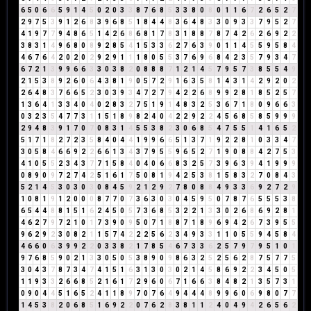
6
5
0
6
6
5
9
1
4
5
0
2
0
3
3
8
7
6
8
5
3
3
8
0
8
0
1
1
6
7
2
6
5
2
7
2
9
7
5
3
9
1
2
6
8
3
9
6
8
5
1
8
4
4
8
3
6
4
8
3
3
0
9
3
3
7
9
5
2
7
4
1
9
7
7
9
4
8
6
5
1
4
2
6
8
6
8
1
7
8
3
1
8
8
7
8
7
4
2
6
2
6
9
2
2
3
8
3
1
4
9
6
8
0
8
9
2
8
5
4
1
5
3
3
6
2
7
6
3
9
0
1
1
4
5
5
9
5
8
4
4
6
7
6
4
2
0
2
0
2
9
2
9
1
1
1
8
0
5
5
3
7
6
9
6
8
4
2
3
5
7
9
3
4
7
6
7
2
1
3
9
9
6
6
3
3
0
3
8
2
0
8
8
8
7
1
2
1
4
5
7
9
5
7
3
8
5
5
4
9
2
1
5
3
8
9
2
6
0
6
4
3
8
1
9
0
5
7
2
9
1
6
3
5
8
1
4
3
1
4
2
9
2
0
2
2
6
4
8
3
7
6
6
5
2
3
0
3
9
3
4
7
2
7
9
4
2
2
6
8
9
9
2
8
1
8
5
2
5
7
1
3
6
4
1
3
3
4
0
4
0
2
8
3
2
7
5
1
9
1
4
8
3
2
5
3
6
7
1
8
0
9
6
6
3
0
3
2
3
5
4
7
7
3
1
1
5
1
8
9
8
2
4
0
4
2
2
9
2
2
4
5
6
8
5
8
5
9
9
9
2
9
4
8
3
9
1
7
0
7
0
8
3
1
4
5
5
3
8
2
3
0
6
8
5
4
7
5
5
1
4
1
6
5
2
5
1
7
1
8
2
7
2
3
5
8
4
0
4
4
1
9
9
6
6
5
1
3
7
1
9
2
2
8
1
0
3
3
4
7
3
0
5
8
4
6
6
9
2
2
6
6
1
3
4
3
7
9
5
5
9
6
5
2
7
1
9
0
8
8
4
2
7
5
3
4
1
0
5
5
2
3
4
3
7
7
1
5
8
4
0
4
0
6
6
8
3
2
5
7
3
9
6
3
9
4
1
9
9
9
0
8
9
0
9
7
2
7
4
2
5
1
6
1
7
5
0
8
1
9
4
2
5
3
8
1
5
8
3
2
7
0
8
4
3
5
2
1
4
5
3
0
3
0
3
0
8
4
5
9
2
1
2
9
2
7
8
0
8
8
4
9
3
3
6
9
2
7
2
9
1
0
8
1
9
1
2
0
0
0
8
7
7
0
7
3
6
3
0
3
0
4
5
9
5
0
7
8
7
6
5
5
5
3
8
6
5
4
4
8
8
1
5
1
6
2
4
5
0
5
7
3
6
8
5
3
2
2
1
3
3
0
2
6
8
6
9
2
8
1
4
6
2
7
9
7
2
1
0
1
7
3
9
0
9
5
0
7
1
8
8
7
1
8
9
6
9
4
2
6
7
3
9
5
5
9
6
2
9
2
3
0
8
2
1
1
5
7
4
2
2
2
5
6
2
3
4
9
3
3
1
1
0
5
5
9
4
5
8
4
4
6
6
0
6
3
9
9
2
2
0
3
3
8
2
1
7
8
5
4
6
7
3
3
6
2
5
7
9
7
9
5
1
0
1
9
7
6
8
5
9
0
2
1
3
3
0
5
0
5
3
8
9
0
9
8
6
3
2
5
2
5
6
2
8
7
5
7
7
5
3
0
4
3
7
8
7
3
4
7
4
1
5
1
6
3
1
3
0
3
0
2
1
4
5
8
6
9
2
2
3
4
5
0
5
1
1
9
3
3
2
6
6
8
5
2
1
6
1
7
2
9
6
0
6
7
1
6
6
3
8
4
8
2
1
3
5
7
3
1
0
9
0
4
4
5
1
6
5
2
4
1
1
8
9
7
0
7
6
4
9
4
4
4
8
9
9
6
0
6
9
8
0
7
7
1
4
5
3
8
2
0
6
8
5
1
6
9
2
2
0
7
6
2
8
3
8
1
1
2
4
0
4
9
4
2
6
5
6
2