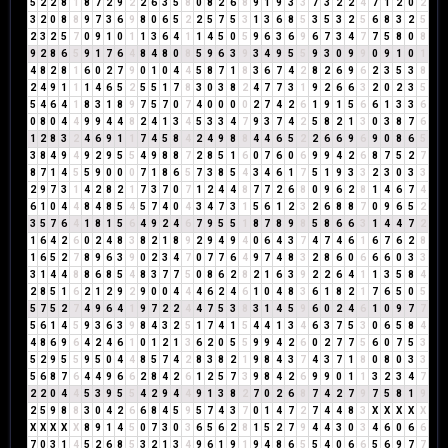
5
2
2
8
1
8
7
2
9
2
2
6
3
5
8
0
8
2
6
8
9
1
9
3
3
7
3
2
2
4
7
1
2
0
2
3
2
0
8
8
9
7
3
6
9
8
0
6
5
2
2
5
7
5
3
1
3
6
8
5
3
5
3
2
5
6
8
3
2
5
2
3
2
5
7
0
9
1
0
1
1
3
6
4
1
1
4
5
0
5
9
6
3
6
9
6
7
3
4
7
7
5
8
0
8
9
2
8
6
5
9
1
7
6
4
8
4
8
0
8
5
9
6
3
9
3
4
9
5
5
9
3
0
9
9
0
9
1
0
1
4
8
2
8
1
6
0
2
7
9
0
1
0
4
4
5
8
7
1
8
3
6
7
4
2
8
2
6
9
6
2
3
5
3
8
2
4
9
1
1
1
4
6
5
2
5
5
1
7
8
3
0
3
8
2
4
7
7
3
1
9
2
6
6
3
2
0
2
3
5
5
4
6
4
1
8
3
1
8
9
7
5
7
0
7
4
0
0
0
0
2
7
4
2
6
1
9
1
5
6
6
1
3
3
6
0
8
0
4
4
9
9
4
4
8
2
4
1
3
4
5
3
3
4
7
9
3
7
4
2
5
8
2
1
3
0
3
8
7
6
1
2
8
3
2
4
6
9
1
1
7
4
5
8
4
2
4
9
8
8
4
4
6
5
2
2
6
6
9
6
9
0
8
6
5
3
8
4
9
4
9
2
9
5
5
4
9
8
8
7
2
8
5
1
6
0
7
6
0
6
9
9
4
2
6
8
7
5
2
7
8
7
1
4
5
5
9
0
0
0
7
1
8
6
5
7
3
8
5
4
3
4
6
1
7
5
1
9
3
3
2
3
0
3
3
2
9
7
3
1
4
2
8
2
1
7
3
7
0
7
1
2
4
4
8
7
7
2
6
8
0
9
6
2
8
1
4
6
7
4
6
1
0
4
4
8
4
8
5
4
5
7
4
0
4
3
4
7
3
1
5
6
1
2
3
2
6
8
8
7
0
9
6
5
2
3
5
7
6
4
1
8
1
5
6
4
9
2
4
6
7
9
5
5
1
8
7
8
9
8
5
8
6
6
3
1
4
4
7
2
1
6
4
2
6
0
2
4
8
3
8
2
1
8
9
2
9
4
9
4
0
6
4
3
7
4
7
4
6
1
6
7
6
2
8
1
6
5
2
7
8
9
6
3
9
0
2
3
4
7
0
7
7
6
4
9
7
4
8
3
2
8
6
0
6
6
6
0
3
3
3
1
4
4
8
8
6
8
5
4
8
3
7
7
5
0
8
6
2
8
2
1
6
3
9
2
2
6
4
1
1
3
5
8
4
2
8
5
1
6
2
1
2
9
2
9
0
0
4
4
4
6
2
4
6
1
0
4
8
3
6
1
8
2
1
7
6
5
0
5
5
7
5
2
7
4
9
6
4
1
9
7
2
2
4
4
7
5
3
8
3
1
4
5
9
6
0
2
4
6
1
0
9
7
7
5
6
1
4
5
9
3
6
3
9
8
4
3
2
5
1
7
4
1
5
4
4
1
3
4
6
3
7
5
3
0
6
5
8
4
4
8
6
9
6
4
2
4
6
1
0
1
2
1
3
6
2
0
5
5
9
9
4
2
6
0
2
7
7
5
6
0
7
5
3
5
2
9
5
5
9
5
0
4
4
8
5
7
4
2
8
3
8
2
1
9
8
4
3
7
4
3
7
1
8
0
8
0
3
3
5
6
8
7
6
4
4
9
6
6
2
8
4
2
6
1
2
5
7
3
9
8
4
2
6
9
9
0
1
1
3
2
3
4
7
2
2
0
4
4
5
3
9
5
5
4
2
9
4
4
9
1
3
8
2
7
0
2
6
8
7
4
2
7
9
7
5
8
1
9
2
5
9
8
8
3
0
4
2
6
6
8
4
5
9
5
7
4
3
7
0
1
4
7
2
7
4
4
8
3
X
X
X
X
X
X
X
X
X
X
8
9
1
4
5
0
7
3
0
3
6
5
6
2
8
1
5
2
7
9
4
4
3
0
3
4
6
0
6
6
7
0
3
1
4
5
2
6
8
5
3
2
1
3
4
9
6
1
9
1
9
4
8
6
5
5
4
0
6
6
5
6
9
7
7