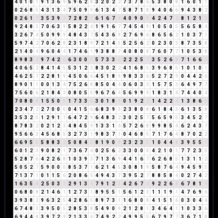
4
0
1
0
1
9
1
3
6
9
5
9
6
2
8
3
2
0
2
2
7
3
7
8
6
5
3
8
0
8
1
6
0
1
1
0
2
6
8
5
4
3
1
3
4
7
5
0
9
9
6
1
3
4
7
5
8
7
1
8
9
4
0
6
6
9
4
3
8
2
0
2
6
1
7
3
5
3
9
3
7
2
8
2
1
6
1
6
7
4
4
0
9
0
9
4
2
4
7
2
8
1
2
1
3
9
2
4
8
3
7
0
6
3
9
5
8
2
2
4
1
9
1
6
7
7
4
5
4
9
1
0
5
0
5
5
6
5
8
4
3
2
6
7
4
5
0
9
9
9
4
8
4
3
7
5
4
3
6
9
2
7
6
9
6
8
6
5
6
2
1
0
3
7
1
5
9
7
4
2
7
0
6
2
8
2
3
1
8
9
7
2
1
4
5
5
2
5
6
2
0
2
3
0
3
8
7
3
5
8
2
1
4
0
4
9
6
0
4
4
1
7
4
6
1
9
3
8
8
7
4
0
8
0
8
7
6
0
7
7
1
0
5
3
8
8
9
8
3
2
9
7
4
2
6
6
3
0
0
0
5
7
3
3
6
2
2
2
5
7
3
5
2
6
8
7
1
6
6
3
4
0
6
5
2
8
4
1
4
5
5
3
1
2
3
8
3
0
2
2
4
1
6
8
5
3
9
6
8
5
1
0
1
0
1
4
6
2
5
7
2
2
8
1
9
4
5
0
6
6
4
5
1
8
9
9
8
3
3
6
5
2
7
2
9
0
4
4
2
6
8
9
0
1
1
0
0
1
3
4
7
5
2
6
8
8
5
0
4
4
0
6
0
3
3
1
5
7
5
3
6
4
9
7
7
7
5
6
0
6
2
1
8
4
3
0
8
0
5
5
9
6
7
6
4
5
6
9
9
9
1
8
3
1
4
7
4
4
0
4
7
0
8
0
8
1
5
5
0
5
1
7
3
3
6
3
0
1
8
9
0
1
9
2
2
1
4
2
2
4
1
3
8
6
5
2
3
4
7
2
2
7
0
0
0
0
4
1
5
6
6
8
3
9
3
2
3
8
0
8
6
1
8
4
3
6
1
3
5
8
3
5
3
2
5
1
2
9
1
1
6
4
7
2
9
6
4
8
3
2
3
0
2
5
7
5
6
5
9
5
3
4
5
2
7
8
7
8
3
2
0
2
1
2
3
4
8
4
5
9
1
3
3
1
4
5
7
2
6
8
9
9
8
5
4
6
2
4
3
7
9
5
6
6
3
4
5
6
8
5
3
2
7
3
1
9
8
3
7
1
0
4
6
8
5
7
1
7
6
4
8
7
0
2
2
6
6
9
5
5
5
8
8
3
2
5
0
8
4
3
8
1
9
0
9
2
3
2
3
5
1
0
4
4
8
3
9
5
5
1
6
0
1
2
3
9
0
8
2
1
7
3
6
7
4
0
2
5
6
2
3
3
0
0
0
4
2
1
0
1
7
7
2
3
5
5
2
8
7
6
4
2
2
6
8
1
0
3
9
3
7
1
3
6
9
4
4
1
6
7
6
2
6
8
5
1
3
1
1
2
5
0
5
2
7
5
9
0
0
0
8
5
3
7
1
6
2
1
4
5
3
0
8
1
9
5
8
7
6
4
9
4
5
9
5
7
1
3
7
1
0
1
1
5
6
2
0
8
6
5
4
9
4
3
7
3
9
5
2
7
8
8
5
8
4
0
2
7
4
2
1
6
3
5
8
2
5
0
3
3
2
9
1
3
4
7
9
1
2
3
4
2
6
7
4
9
2
2
6
8
6
7
8
1
9
0
6
8
0
8
2
1
4
6
1
1
2
7
3
1
8
9
5
5
1
5
6
1
2
3
1
1
1
9
1
4
7
6
9
6
3
9
3
8
2
9
6
3
2
5
4
2
8
6
5
8
9
7
3
1
1
6
8
0
8
4
1
5
1
6
0
3
0
4
4
6
7
4
8
3
3
9
5
0
5
2
8
5
3
8
5
4
9
0
9
2
1
2
8
1
3
4
6
4
1
1
0
3
3
6
6
9
4
4
8
3
9
7
2
9
2
1
3
3
6
7
4
9
2
2
4
9
9
5
5
6
7
9
7
7
3
6
7
1
8