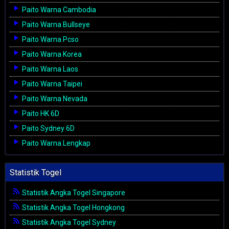
Paito Warna Cambodia
Paito Warna Bullseye
Paito Warna Pcso
Paito Warna Korea
Paito Warna Laos
Paito Warna Taipei
Paito Warna Nevada
Paito HK 6D
Paito Sydney 6D
Paito Warna Lengkap
Statistik Togel
Statistik Angka Togel Singapore
Statistik Angka Togel Hongkong
Statistik Angka Togel Sydney