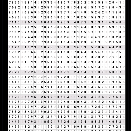
7
8
3
0
3
5
9
1
4
5
8
3
3
3
6
4
8
0
7
7
8
2
0
2
2
5
3
5
9
5
2
0
4
1
5
7
6
8
2
1
1
5
6
3
9
2
5
5
4
9
0
6
0
8
8
3
4
8
6
5
5
1
7
2
9
8
0
4
3
7
9
5
1
1
2
6
8
6
9
6
2
3
6
1
7
9
3
7
7
5
4
1
4
8
3
5
2
6
2
8
1
1
8
0
8
4
6
7
0
7
5
5
3
0
3
1
2
8
6
5
8
0
3
9
3
1
0
2
5
7
5
9
3
7
1
3
8
8
1
9
7
1
1
3
4
8
6
1
5
6
9
0
0
4
4
3
2
5
9
5
4
8
7
2
9
3
3
3
1
4
4
3
4
0
4
3
6
6
0
6
2
9
2
5
7
7
0
7
6
4
0
5
6
4
1
3
1
4
4
8
8
0
9
2
2
6
3
5
1
6
7
0
3
2
5
2
1
9
8
8
2
9
9
4
4
1
0
1
6
7
8
1
1
5
6
7
5
7
0
7
7
1
3
8
2
7
8
8
0
8
7
4
4
3
7
9
3
3
5
8
8
0
2
6
8
1
1
2
6
8
6
4
2
2
4
0
8
2
0
2
3
6
4
7
2
5
2
7
2
9
7
9
0
4
4
6
1
0
4
4
8
9
2
3
5
6
1
9
5
5
2
7
6
8
5
9
1
2
1
3
1
8
2
9
2
1
0
2
5
7
9
5
1
8
9
9
6
0
9
9
5
7
8
4
3
4
4
2
3
5
8
7
0
2
2
0
3
6
6
3
2
7
4
0
4
0
1
8
0
8
7
8
4
4
8
3
6
6
1
7
9
6
7
5
3
3
6
3
0
3
6
1
1
3
4
9
0
0
6
6
2
0
5
5
1
8
3
7
7
5
3
7
8
2
1
7
2
3
4
7
6
2
0
8
8
1
5
9
9
9
2
9
5
1
6
9
1
5
8
4
4
1
8
3
2
9
1
3
9
3
0
4
9
5
5
4
5
9
6
6
6
9
5
0
5
1
0
4
4
8
3
5
1
1
2
6
6
8
5
4
5
8
3
3
6
9
4
4
7
2
2
0
2
0
2
8
7
2
6
8
7
6
8
4
3
4
8
7
2
9
2
4
8
3
2
1
3
0
0
0
6
0
9
7
7
7
6
3
9
3
1
2
9
2
2
3
2
2
6
8
9
2
2
8
1
1
1
8
3
2
0
1
4
1
5
0
2
9
5
5
3
4
1
5
6
3
8
1
6
7
2
5
3
4
7
2
5
8
0
8
8
1
6
2
8
4
1
0
2
2
5
9
8
5
4
5
0
2
4
6
2
9
5
9
5
6
7
9
1
1
4
3
5
4
9
1
5
4
0
4
3
0
5
0
5
1
4
1
8
9
1
4
3
7
1
6
7
4
6
1
7
5
9
2
2
9
3
6
0
6
8
7
2
8
1
0
8
0
9
9
0
1
7
0
7
5
5
2
1
3
6
3
9
5
5
2
5
9
0
9
8
6
1
3
4
1
7
2
6
8
3
9
2
6
8
7
7
6
1
7
3
1
7
5
3
2
7
2
4
6
3
9
4
4
8
2
2
4
0
4
8
0
4
3
7
2
4
2
2
4
4
5
1
1
2
3
1
2
8
1
9
9
9
7
7
2
3
7
4
2
2
1
5
5
1
6
9
4
2
6
7
2
6
0
6
3
7
0
9
9
7
8
5
2
7
3
4
3
2
5
9
0
3
0
3
9
7
9
6
6
8
1
5
8
4
3
0
3
9
3
9
2
4
1
5
5
7
2
3
5
4
0
9
7
7
2
1
3
4
7
4
1
2
7
9
9
1
3
3
6
3
1
7
0
7
5
8
2
4
6
0
4
4
9
4
6
7
9
3
3
1
8
5
0
5
7
4
2
6
8
2
1
9
4
4
8
8
2
5
7
4
0
5
3
8
5
4
9
9
9
8
2
1
6
7
1
1
4
0
4
3
4
2
7
9
0
9
5
8
4
2
3
3
9
3
7
7
2
4
6