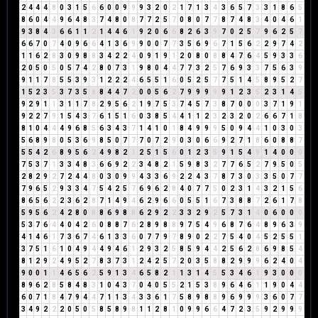
2
4
4
4
8
0
3
1
5
6
6
0
0
9
9
9
3
2
0
2
1
7
1
3
4
3
6
5
7
3
3
1
8
6
5
8
6
0
4
4
9
6
4
8
3
7
4
8
0
8
7
7
2
5
7
0
8
0
7
7
8
7
4
8
3
4
0
4
6
1
9
3
8
4
3
6
6
1
1
2
1
4
4
6
1
9
2
0
6
6
8
2
6
3
9
7
0
2
5
7
9
6
2
5
7
6
6
7
0
7
4
0
9
6
6
4
1
3
6
9
9
0
0
7
7
3
5
6
9
6
7
1
5
6
2
2
9
7
4
2
1
1
6
2
8
3
0
9
8
8
3
4
2
2
4
0
9
1
9
1
2
0
8
0
8
8
4
7
6
4
5
9
3
3
6
2
0
5
0
5
0
5
7
4
2
8
0
7
3
1
9
8
0
4
4
7
7
3
2
5
7
6
9
3
3
7
5
6
3
9
9
1
1
7
8
5
5
3
9
3
1
2
2
2
4
6
5
5
1
6
0
5
2
5
7
7
5
1
4
5
8
9
5
2
7
1
5
2
3
5
3
7
3
5
8
8
4
4
7
2
0
0
5
6
2
7
9
9
9
9
9
1
2
3
5
2
3
1
4
5
9
2
9
1
1
3
1
1
7
8
2
9
5
6
2
1
9
7
5
3
7
4
5
7
3
8
7
0
0
0
3
7
1
9
1
9
2
2
7
9
1
5
4
3
7
6
1
5
1
6
0
3
8
5
4
4
1
1
2
3
2
3
2
0
2
6
6
7
1
8
8
1
0
4
4
4
9
6
8
5
6
3
4
3
7
1
4
1
0
1
8
4
9
9
9
5
0
9
4
4
1
0
3
0
3
5
6
8
9
8
0
5
3
6
9
8
5
0
7
7
7
0
7
2
9
0
3
0
6
6
9
2
7
1
8
6
0
8
8
7
5
5
4
2
6
8
9
5
6
2
4
9
8
2
1
2
5
1
5
6
0
1
2
3
5
9
1
5
4
9
1
4
0
0
0
7
5
3
7
1
3
3
4
8
3
6
6
9
2
2
3
4
8
2
1
5
9
8
3
2
7
7
6
5
2
7
9
5
0
5
2
8
2
9
2
7
2
4
4
8
0
3
0
9
9
4
3
3
6
9
2
2
4
3
7
8
7
3
0
3
3
5
0
7
7
7
9
6
5
2
9
3
3
4
7
5
4
2
5
7
6
9
6
2
8
4
0
7
7
5
0
2
3
1
4
3
2
1
5
6
8
6
5
6
2
2
3
6
2
8
7
1
4
9
4
6
2
9
6
6
0
5
5
1
6
7
3
8
8
7
2
6
1
7
8
5
9
5
6
2
4
2
8
0
8
8
6
9
8
8
6
2
9
2
2
3
3
2
9
2
5
7
3
1
4
0
6
0
0
0
5
3
7
6
4
4
0
4
2
6
0
8
8
7
6
2
8
9
8
8
9
7
5
4
9
6
8
7
6
4
8
9
6
3
9
4
1
4
6
1
7
3
6
7
4
6
1
3
3
6
0
7
7
9
7
8
9
0
2
2
7
5
4
0
4
5
2
5
5
1
3
7
5
1
6
1
0
4
9
4
4
9
4
6
1
2
9
3
2
5
8
5
9
4
4
2
5
6
2
8
6
9
8
5
4
8
1
2
9
2
4
9
5
2
7
8
3
7
3
1
2
4
2
5
7
2
0
3
5
8
8
2
9
9
9
6
2
4
0
4
9
0
0
1
1
4
6
5
6
2
5
9
1
3
4
6
5
8
2
1
1
3
1
4
5
5
3
4
6
1
9
3
0
0
0
8
9
6
2
8
5
8
4
8
3
1
0
4
3
7
0
4
0
5
5
2
1
5
3
8
9
6
4
6
1
1
9
0
4
4
6
0
7
1
8
4
7
9
4
4
7
1
1
3
4
3
3
6
1
7
5
8
9
8
8
9
6
9
9
9
3
6
0
7
7
3
4
9
2
2
2
0
5
0
5
8
5
8
9
8
1
1
2
8
1
0
9
9
6
6
4
7
2
3
5
9
2
9
9
9