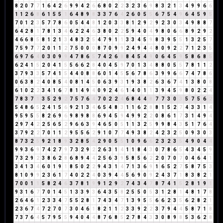
8
2
0
7
7
1
6
4
2
6
9
9
4
2
6
6
8
0
2
2
3
2
3
6
9
8
3
2
1
3
4
9
9
6
6
1
1
2
6
8
6
1
5
5
1
6
4
8
9
8
3
3
7
6
4
2
6
0
5
5
6
7
5
4
9
6
4
5
9
5
7
0
1
2
3
5
7
7
8
6
0
5
4
4
8
1
2
0
3
3
8
1
2
9
2
9
2
3
0
3
4
9
8
8
7
6
4
2
8
1
7
8
1
3
4
6
2
2
4
6
3
8
0
2
2
5
9
4
0
4
9
8
0
6
6
8
9
2
9
2
4
6
6
8
5
8
1
2
1
3
4
8
3
2
5
4
7
9
1
1
3
3
4
5
9
8
3
9
5
5
1
3
2
5
7
7
5
9
7
7
2
0
1
1
2
7
5
0
0
0
8
7
0
9
9
2
4
9
4
4
8
0
9
2
2
7
1
2
3
5
6
9
7
6
4
0
3
0
9
9
4
7
8
6
5
7
4
2
6
8
8
4
5
4
9
0
6
4
5
9
5
8
6
8
5
6
2
4
1
5
2
0
4
1
5
5
6
6
2
8
4
0
4
5
9
7
0
1
3
4
8
8
0
5
5
7
8
1
1
2
3
7
9
3
3
5
7
4
1
5
4
4
0
8
8
6
0
1
4
5
5
6
7
8
6
3
9
9
6
6
7
4
7
8
6
0
6
3
8
2
4
0
8
5
4
0
8
1
4
5
0
6
3
9
3
1
9
3
8
2
6
3
6
7
4
1
3
8
0
8
6
1
0
2
2
3
4
1
6
7
8
1
4
9
4
0
9
2
4
6
1
4
0
1
1
3
9
4
5
9
8
0
2
2
4
7
8
3
7
1
3
5
2
9
2
7
5
7
6
4
7
0
2
2
4
6
8
4
4
8
7
7
3
0
3
5
7
5
6
2
5
4
8
6
5
2
4
1
5
6
9
2
1
3
4
6
5
4
8
3
1
1
6
2
8
8
1
5
2
7
4
3
3
1
4
9
5
9
5
5
8
2
6
9
6
9
8
9
8
8
6
9
4
5
9
4
9
9
2
2
0
8
6
1
7
3
1
4
9
4
2
9
7
4
2
2
5
6
5
2
9
6
6
3
9
4
6
5
0
5
1
1
3
2
5
9
9
8
4
3
5
1
7
6
4
3
7
9
2
2
7
0
1
1
2
9
5
5
6
2
9
1
0
7
7
4
9
3
8
2
4
2
3
2
5
0
9
3
0
3
8
7
3
2
5
9
2
1
8
9
3
2
8
5
4
2
9
0
5
5
1
0
9
6
6
2
3
2
3
5
4
9
0
4
4
9
9
3
6
9
7
4
2
7
9
7
3
2
9
2
2
6
3
1
4
1
1
8
4
3
0
7
8
6
5
4
3
4
5
9
7
3
2
9
2
3
8
6
2
8
6
8
9
4
4
2
5
6
3
9
5
8
5
6
2
2
0
7
0
7
0
4
6
4
1
3
4
1
3
4
6
0
1
9
1
8
5
0
2
2
9
4
3
1
4
7
1
3
6
9
1
6
5
2
7
5
8
7
5
3
8
1
0
9
9
2
3
6
1
7
4
0
2
2
4
0
3
9
4
4
5
6
9
0
9
2
4
3
7
1
8
3
8
2
1
7
0
0
1
1
5
8
2
4
6
3
7
8
1
9
9
1
2
9
2
7
4
3
4
7
8
7
4
1
5
2
8
1
9
1
9
3
1
6
7
7
0
1
4
5
1
3
3
9
3
6
4
3
5
8
2
5
5
0
5
3
1
2
8
1
4
8
1
7
8
2
6
4
6
1
2
3
3
4
7
5
5
2
8
1
7
4
3
4
7
1
3
9
5
5
6
6
2
3
5
6
2
8
2
1
2
3
6
7
4
7
2
7
0
7
3
0
4
6
1
8
2
1
1
2
3
3
9
2
2
3
7
9
4
4
5
8
7
1
8
7
3
7
6
4
5
7
9
5
5
9
4
0
4
4
8
7
6
8
5
2
7
8
4
3
3
0
8
9
8
5
3
6
2
8