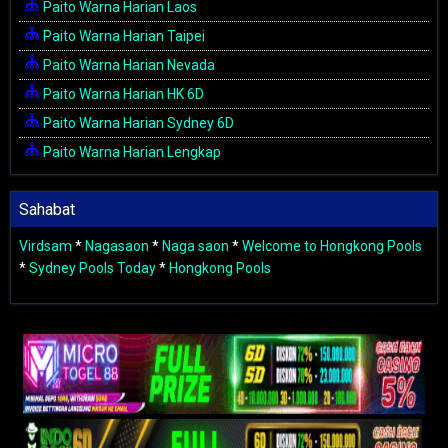
Paito Warna Harian Laos
Paito Warna Harian Taipei
Paito Warna Harian Nevada
Paito Warna Harian HK 6D
Paito Warna Harian Sydney 6D
Paito Warna Harian Lengkap
Sahabat
Virdsam
*
Nagasaon
*
Naga saon
*
Welcome to Hongkong Pools
*
Sydney Pools Today
*
Hongkong Pools