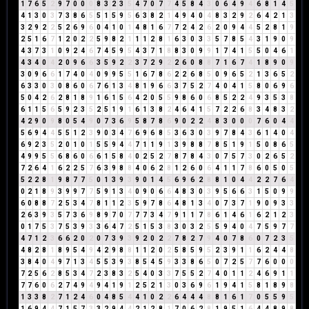
1
7
6
5
2
9
7
0
0
0
8
3
2
3
5
4
7
0
7
7
4
5
8
4
3
0
6
4
9
4
6
8
1
4
5
4
1
3
0
3
7
3
8
6
5
5
1
5
9
5
6
3
8
2
1
4
9
4
0
4
8
3
2
9
2
6
4
2
1
3
3
2
9
2
2
5
2
6
9
6
0
4
1
0
1
4
8
1
6
7
7
2
4
2
6
2
0
9
4
4
5
2
8
1
9
2
5
1
6
7
1
2
0
2
2
5
9
8
2
1
1
1
2
8
1
6
3
0
3
3
5
7
8
5
4
3
1
9
0
9
4
3
7
3
1
0
9
2
4
6
7
4
5
9
5
4
3
7
1
8
8
3
0
9
9
1
7
4
1
5
5
0
4
6
1
4
3
4
0
4
2
0
9
6
6
3
5
9
2
2
3
7
2
9
2
2
6
0
8
8
7
1
6
7
4
1
8
9
0
9
3
0
9
6
6
1
7
4
0
4
0
9
9
5
5
1
6
7
8
6
2
2
6
8
5
0
9
6
5
2
1
3
6
5
2
6
3
3
0
3
0
8
6
0
6
7
6
1
3
4
8
1
9
6
6
3
7
5
2
7
4
0
4
1
5
8
0
6
9
6
5
0
4
2
6
2
8
1
8
9
1
6
1
5
6
4
2
0
5
5
9
8
6
0
6
8
5
2
2
4
9
3
5
3
8
6
1
1
5
6
5
9
2
3
5
2
5
1
9
1
6
1
3
8
2
4
6
4
1
5
7
2
2
6
8
3
4
8
3
2
4
2
9
0
9
8
0
5
4
9
0
7
3
6
9
5
8
7
8
6
9
0
2
2
4
8
3
0
0
0
7
6
0
4
4
5
6
9
4
4
5
5
1
2
3
9
0
3
4
7
6
9
6
8
5
3
6
3
0
3
9
7
8
4
3
6
1
4
0
4
6
9
2
3
5
2
0
1
0
1
5
5
9
4
4
7
1
1
9
1
3
9
8
8
7
8
5
1
9
1
5
0
8
6
5
4
9
9
5
5
6
8
6
0
6
6
1
5
8
4
0
2
5
2
7
8
7
8
4
3
0
7
5
7
3
0
2
6
5
2
7
2
6
4
1
6
2
2
5
7
6
3
9
8
8
4
0
6
2
8
1
2
6
0
6
4
1
1
7
8
6
0
5
0
5
5
2
2
8
1
9
8
7
7
5
0
1
3
9
3
9
0
1
4
5
6
9
6
2
8
8
1
0
4
4
2
2
7
6
4
0
2
1
8
9
3
9
9
7
7
5
9
1
3
4
0
9
0
6
6
4
8
3
0
3
9
5
6
6
3
1
5
0
9
9
6
0
8
8
7
2
5
3
4
7
8
1
1
2
3
5
9
7
8
6
4
8
1
3
4
0
7
3
7
1
9
0
9
3
3
2
6
3
9
3
5
7
3
6
9
8
9
7
0
7
7
7
3
4
7
9
1
1
7
8
6
1
4
6
1
6
2
1
2
3
0
1
7
5
3
7
5
3
9
3
3
6
4
7
2
5
1
5
3
8
3
0
3
2
5
5
9
4
0
4
7
5
9
7
7
4
7
1
2
3
6
6
2
0
2
0
7
3
9
3
9
2
0
2
2
7
8
2
7
9
4
0
7
8
6
0
7
2
3
5
4
8
2
8
1
8
9
5
4
9
4
2
9
8
8
1
1
2
0
2
5
8
5
9
5
2
3
9
1
1
6
2
4
4
8
3
8
4
0
4
9
7
1
3
4
5
5
3
9
3
8
5
4
5
9
3
3
8
6
5
0
7
2
5
7
7
6
0
0
0
7
2
5
6
2
8
5
3
4
7
2
3
8
3
2
5
4
0
3
3
7
5
5
2
7
4
0
1
1
2
4
6
9
1
1
7
7
6
0
6
2
7
4
9
4
9
4
1
9
1
2
5
2
1
3
0
3
6
9
6
1
9
4
1
5
8
1
8
9
8
1
3
3
8
2
7
1
2
4
6
0
4
8
5
4
4
1
0
2
2
6
4
4
4
8
8
1
6
1
7
0
5
5
9
5
1
6
9
4
4
7
1
5
7
3
3
2
9
4
4
2
1
2
8
1
7
0
6
2
8
1
9
5
1
6
4
4
8
9
8