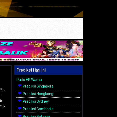
Prediksi Hari Ini
Paito HK Warna
Prediksi Singapore
yang
Prediksi Hongkong
e
a.
Prediksi Sydney
ntuk
Prediksi Cambodia
Prediksi Bullseye