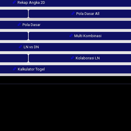
Rekap Angka 2D
Pola Dasar All
Pola Dasar
Multi Kombinasi
LN vs DN
Kolaborasi LN
Kalkulator Togel