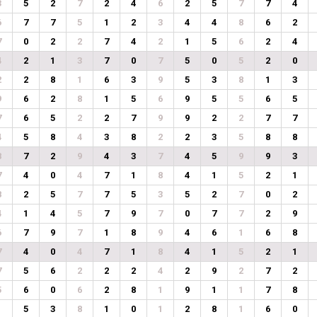
3
5
2
7
2
4
6
2
5
7
7
4
6
7
7
5
1
2
3
4
4
8
6
2
7
0
2
2
7
4
2
1
5
6
2
4
4
2
1
3
7
0
7
5
0
5
2
0
2
2
8
1
6
3
9
5
3
8
1
3
9
6
2
8
1
5
6
9
5
5
6
5
7
6
5
2
2
7
9
9
2
2
7
7
4
5
8
4
3
8
2
2
3
5
8
8
8
7
2
9
4
3
7
4
5
9
9
3
7
4
0
4
7
1
8
4
1
5
2
1
8
2
5
7
7
5
3
5
2
7
0
2
4
1
4
5
7
9
7
0
7
7
2
9
6
7
9
7
1
8
9
4
6
1
6
8
7
4
0
4
7
1
8
4
1
5
2
1
7
5
6
2
2
2
4
2
9
2
7
2
5
6
0
6
2
8
1
9
1
1
7
8
1
5
3
8
1
0
1
2
8
1
6
0