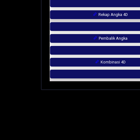
Rekap Angka 4D
Pembalik Angka
Kombinasi 4D