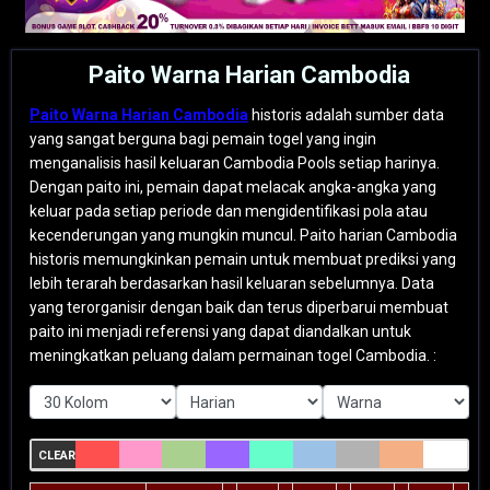
Paito Warna Harian Cambodia
Paito Warna Harian Cambodia
historis adalah sumber data
yang sangat berguna bagi pemain togel yang ingin
menganalisis hasil keluaran Cambodia Pools setiap harinya.
Dengan paito ini, pemain dapat melacak angka-angka yang
keluar pada setiap periode dan mengidentifikasi pola atau
kecenderungan yang mungkin muncul. Paito harian Cambodia
historis memungkinkan pemain untuk membuat prediksi yang
lebih terarah berdasarkan hasil keluaran sebelumnya. Data
yang terorganisir dengan baik dan terus diperbarui membuat
paito ini menjadi referensi yang dapat diandalkan untuk
meningkatkan peluang dalam permainan togel Cambodia. :
CLEAR