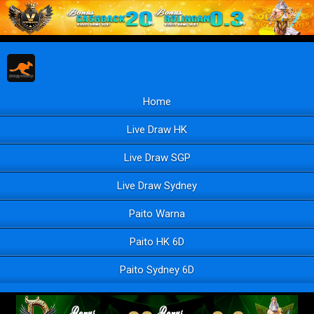
Home
Live Draw HK
Live Draw SGP
Live Draw Sydney
Paito Warna
Paito HK 6D
Paito Sydney 6D