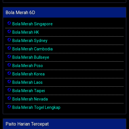
Bola Merah 6D
Bola Merah Singapore
Bola Merah HK
Bola Merah Sydney
Bola Merah Cambodia
Bola Merah Bullseye
Bola Merah Pcso
Bola Merah Korea
Bola Merah Laos
Bola Merah Taipei
Bola Merah Nevada
Bola Merah Togel Lengkap
Paito Harian Tercepat