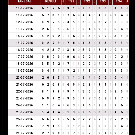
TANGGAL
RESULT
J
TS1
J
TS2
J
TS3
J
TS4
J
10-07-2026
6
1
2
6
8
3
1
4
9
0
9
8
0
8
4
0
4
11-07-2026
6
7
8
1
9
7
6
4
4
4
8
4
9
4
9
4
4
12-07-2026
0
9
2
5
7
3
5
8
8
5
4
8
2
1
0
3
3
13-07-2026
2
6
6
5
2
6
1
7
0
4
4
9
0
9
5
4
9
14-07-2026
5
2
0
2
2
1
6
7
5
3
8
0
9
9
3
5
8
15-07-2026
0
2
7
9
7
7
8
6
1
3
4
4
3
7
6
3
9
16-07-2026
4
2
3
7
1
3
8
2
5
9
5
8
3
2
0
9
9
17-07-2026
0
8
2
0
2
0
6
6
7
2
9
1
9
1
2
2
4
18-07-2026
3
5
7
2
9
7
1
8
2
0
2
4
0
4
7
0
7
19-07-2026
0
4
7
1
8
7
2
9
4
3
7
4
5
9
9
3
3
20-07-2026
2
6
1
5
6
1
1
2
5
4
9
0
0
0
0
4
4
21-07-2026
6
2
6
8
5
6
0
6
2
8
1
9
1
1
7
8
6
22-07-2026
8
1
9
9
9
9
1
1
3
0
3
6
0
6
8
0
8
23-07-2026
6
9
9
2
2
9
5
5
4
7
2
6
2
8
9
7
7
24-07-2026
1
1
6
4
1
6
3
9
4
6
1
9
8
8
9
6
6
25-07-2026
5
4
1
4
5
1
3
4
9
6
6
0
8
8
4
6
1
26-07-2026
6
6
7
0
7
5
6
2
2
2
4
2
9
2
7
2
9
27-07-2026
7
9
1
5
6
1
1
2
5
4
9
0
0
0
0
4
4
28-07-2026
2
7
0
8
8
1
7
8
5
7
3
0
4
4
0
7
7