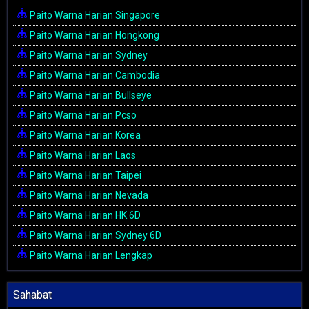
Paito Warna Harian Singapore
Paito Warna Harian Hongkong
Paito Warna Harian Sydney
Paito Warna Harian Cambodia
Paito Warna Harian Bullseye
Paito Warna Harian Pcso
Paito Warna Harian Korea
Paito Warna Harian Laos
Paito Warna Harian Taipei
Paito Warna Harian Nevada
Paito Warna Harian HK 6D
Paito Warna Harian Sydney 6D
Paito Warna Harian Lengkap
Sahabat