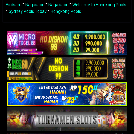
Virdsam
*
Nagasaon
*
Naga saon
*
Welcome to Hongkong Pools
*
Sydney Pools Today
*
Hongkong Pools