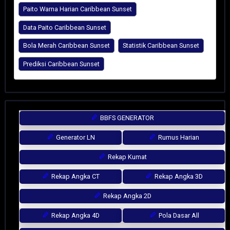
Paito Warna Harian Caribbean Sunset
Data Paito Caribbean Sunset
Bola Merah Caribbean Sunset
Statistik Caribbean Sunset
Prediksi Caribbean Sunset
BBFS GENERATOR
Generator LN
Rumus Harian
Rekap Kumat
Rekap Angka CT
Rekap Angka 3D
Rekap Angka 2D
Rekap Angka 4D
Pola Dasar All