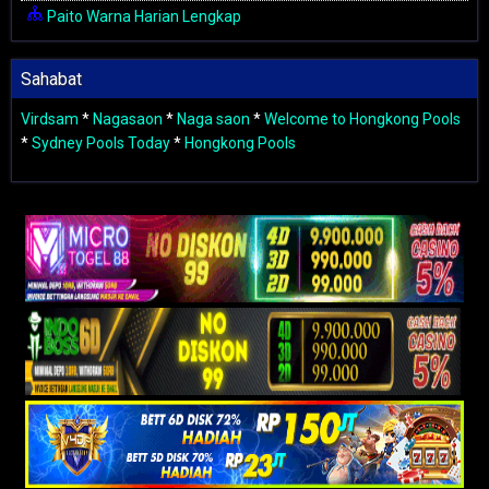
Paito Warna Harian Lengkap
Sahabat
Virdsam
*
Nagasaon
*
Naga saon
*
Welcome to Hongkong Pools
*
Sydney Pools Today
*
Hongkong Pools