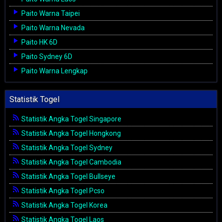
Paito Warna Taipei
Paito Warna Nevada
Paito HK 6D
Paito Sydney 6D
Paito Warna Lengkap
Statistik Togel
Statistik Angka Togel Singapore
Statistik Angka Togel Hongkong
Statistik Angka Togel Sydney
Statistik Angka Togel Cambodia
Statistik Angka Togel Bullseye
Statistik Angka Togel Pcso
Statistik Angka Togel Korea
Statistik Angka Togel Laos