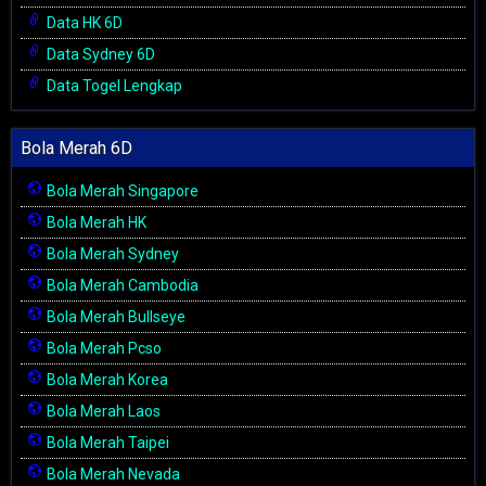
Data HK 6D
Data Sydney 6D
Data Togel Lengkap
Bola Merah 6D
Bola Merah Singapore
Bola Merah HK
Bola Merah Sydney
Bola Merah Cambodia
Bola Merah Bullseye
Bola Merah Pcso
Bola Merah Korea
Bola Merah Laos
Bola Merah Taipei
Bola Merah Nevada