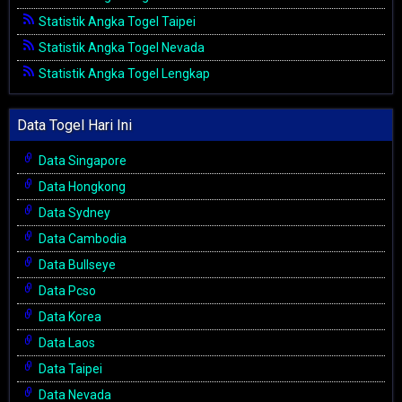
Statistik Angka Togel Taipei
Statistik Angka Togel Nevada
Statistik Angka Togel Lengkap
Data Togel Hari Ini
Data Singapore
Data Hongkong
Data Sydney
Data Cambodia
Data Bullseye
Data Pcso
Data Korea
Data Laos
Data Taipei
Data Nevada