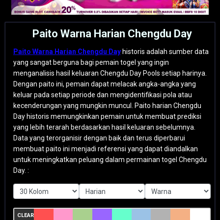
Paito Warna Harian Chengdu Day
Paito Warna Harian Chengdu Day
historis adalah sumber data
yang sangat berguna bagi pemain togel yang ingin
menganalisis hasil keluaran Chengdu Day Pools setiap harinya.
Dengan paito ini, pemain dapat melacak angka-angka yang
keluar pada setiap periode dan mengidentifikasi pola atau
kecenderungan yang mungkin muncul. Paito harian Chengdu
Day historis memungkinkan pemain untuk membuat prediksi
yang lebih terarah berdasarkan hasil keluaran sebelumnya.
Data yang terorganisir dengan baik dan terus diperbarui
membuat paito ini menjadi referensi yang dapat diandalkan
untuk meningkatkan peluang dalam permainan togel Chengdu
Day. :
CLEAR