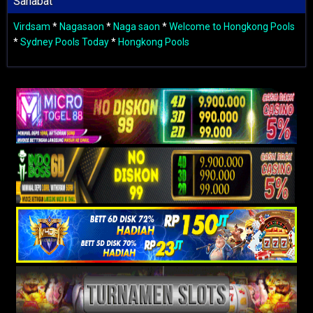
Sahabat
Virdsam
*
Nagasaon
*
Naga saon
*
Welcome to Hongkong Pools
*
Sydney Pools Today
*
Hongkong Pools