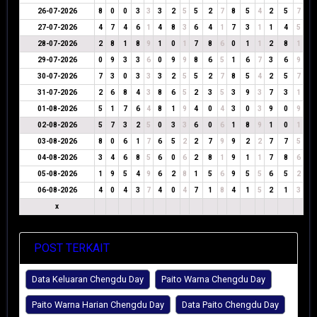
26-07-2026
8
0
0
3
3
3
2
5
5
2
7
8
5
4
2
5
7
27-07-2026
4
7
4
6
1
4
8
3
6
4
1
7
3
1
1
4
5
28-07-2026
2
8
1
8
9
1
0
1
7
8
6
0
1
1
2
8
1
29-07-2026
0
9
3
3
6
0
9
9
8
6
5
1
6
7
3
6
9
30-07-2026
7
3
0
3
3
3
2
5
5
2
7
8
5
4
2
5
7
31-07-2026
2
6
8
4
3
8
6
5
2
3
5
3
9
3
7
3
1
01-08-2026
5
1
7
6
4
8
1
9
4
0
4
3
0
3
9
0
9
02-08-2026
5
7
3
2
5
0
3
3
6
0
6
1
8
9
1
0
1
03-08-2026
8
0
6
1
7
6
5
2
2
7
9
9
2
2
7
7
5
04-08-2026
3
4
6
8
5
6
0
6
2
8
1
9
1
1
7
8
6
05-08-2026
1
9
5
4
9
6
2
8
1
5
6
9
5
5
6
5
2
06-08-2026
4
0
4
3
7
4
0
4
7
1
8
4
1
5
2
1
3
x
POST TERKAIT
Data Keluaran Chengdu Day
Paito Warna Chengdu Day
Paito Warna Harian Chengdu Day
Data Paito Chengdu Day