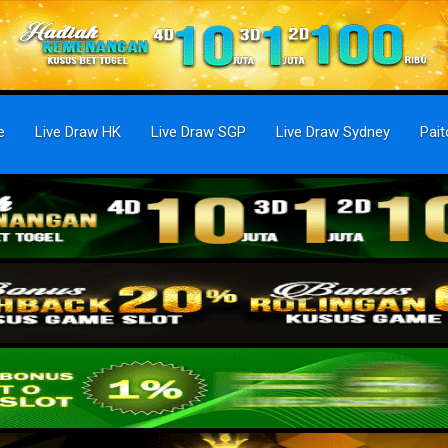
e
Live Draw HK
Live Draw SGP
Live Draw Sydney
Pai