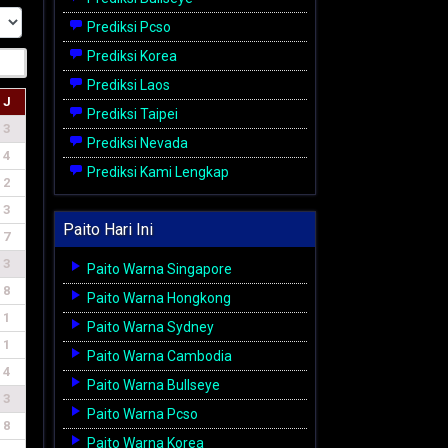
Prediksi Pcso
Prediksi Korea
Prediksi Laos
J
Prediksi Taipei
3
Prediksi Nevada
4
Prediksi Kami Lengkap
2
3
Paito Hari Ini
7
3
Paito Warna Singapore
8
Paito Warna Hongkong
1
Paito Warna Sydney
1
Paito Warna Cambodia
4
Paito Warna Bullseye
3
Paito Warna Pcso
8
Paito Warna Korea