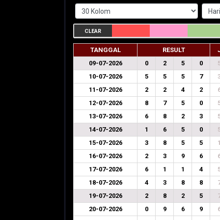
CLEAR
TANGGAL
RESULT
09-07-2026
0
2
5
0
10-07-2026
5
5
5
7
11-07-2026
2
2
4
2
12-07-2026
8
7
5
0
13-07-2026
6
8
2
3
14-07-2026
1
6
5
0
15-07-2026
3
8
5
5
16-07-2026
2
3
9
6
17-07-2026
6
1
1
4
18-07-2026
4
3
8
8
19-07-2026
2
8
2
5
20-07-2026
0
9
6
9