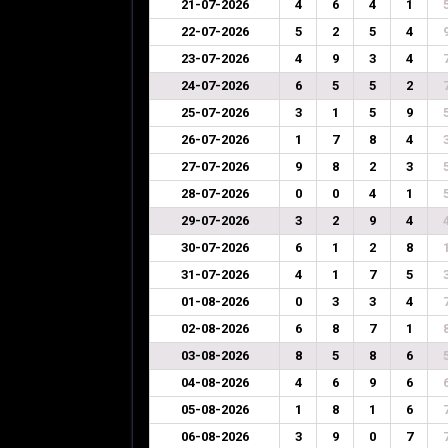
21-07-2026
4
6
4
1
22-07-2026
5
2
5
4
23-07-2026
4
9
3
4
24-07-2026
6
5
5
2
25-07-2026
3
1
5
9
26-07-2026
1
7
8
4
27-07-2026
9
8
2
3
28-07-2026
0
0
4
1
29-07-2026
3
2
9
4
30-07-2026
6
1
2
8
31-07-2026
4
1
7
5
01-08-2026
0
3
3
4
02-08-2026
6
8
7
1
03-08-2026
8
5
8
6
04-08-2026
4
6
9
6
05-08-2026
1
8
1
6
06-08-2026
3
9
0
7