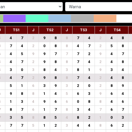
J
TS1
J
TS2
J
TS3
J
TS4
5
4
7
2
9
8
8
7
4
2
4
8
3
7
4
2
0
8
8
4
7
2
5
8
6
4
5
9
9
7
7
7
2
9
4
7
5
4
7
2
9
8
8
7
4
2
4
8
5
3
0
3
8
4
3
8
1
9
3
4
5
4
7
2
9
8
8
7
4
2
4
8
1
5
1
6
3
9
3
2
0
2
8
9
6
9
8
8
1
4
5
6
3
9
6
4
5
1
3
4
9
6
6
0
8
8
4
6
7
8
7
6
1
7
8
3
4
7
6
7
7
3
5
8
8
5
4
8
2
1
0
3
6
7
7
5
1
2
3
4
4
8
6
2