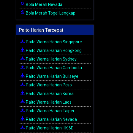
Bola Merah Nevada
Bola Merah Togel Lengkap
Paito Harian Tercepat
Paito Warna Harian Singapore
Paito Warna Harian Hongkong
Paito Warna Harian Sydney
Paito Warna Harian Cambodia
Paito Warna Harian Bullseye
Paito Warna Harian Pcso
Paito Warna Harian Korea
Paito Warna Harian Laos
Paito Warna Harian Taipei
Paito Warna Harian Nevada
Paito Warna Harian HK 6D