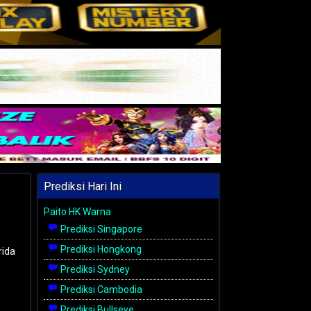
Prediksi Hari Ini
Paito HK Warna
Prediksi Singapore
Prediksi Hongkong
rida
Prediksi Sydney
Prediksi Cambodia
Prediksi Bullseye