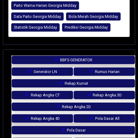
Paito Warna Harian Georgia Midday
Data Paito Georgia Midday
Bola Merah Georgia Midday
Statistik Georgia Midday
Prediksi Georgia Midday
BBFS GENERATOR
Generator LN
Rumus Harian
Rekap Kumat
Rekap Angka CT
Rekap Angka 3D
Rekap Angka 2D
Rekap Angka 4D
Pola Dasar All
Pola Dasar