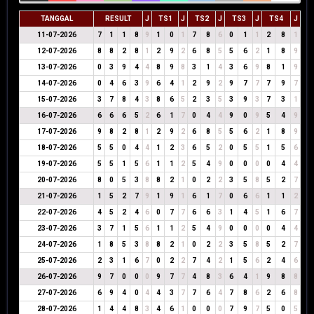
TANGGAL
RESULT
J
TS1
J
TS2
J
TS3
J
TS4
J
11-07-2026
7
1
1
8
9
1
0
1
7
8
6
0
1
1
2
8
1
12-07-2026
8
8
2
8
1
2
9
2
6
8
5
5
6
2
1
8
9
13-07-2026
0
3
9
4
4
8
9
8
3
1
4
3
6
9
8
1
9
14-07-2026
0
4
6
3
9
6
4
1
2
9
2
9
7
7
7
9
7
15-07-2026
3
7
8
4
3
8
6
5
2
3
5
3
9
3
7
3
1
16-07-2026
6
6
6
5
2
6
1
7
0
4
4
9
0
9
5
4
9
17-07-2026
9
8
2
8
1
2
9
2
6
8
5
5
6
2
1
8
9
18-07-2026
5
5
0
4
4
1
2
3
6
5
2
0
5
5
1
5
6
19-07-2026
5
5
1
5
6
1
1
2
5
4
9
0
0
0
0
4
4
20-07-2026
8
0
5
3
8
8
2
1
0
2
2
3
5
8
5
2
7
21-07-2026
1
5
2
7
9
1
9
1
6
1
7
0
6
6
1
1
2
22-07-2026
4
5
2
4
6
0
7
7
6
6
3
1
4
5
1
6
7
23-07-2026
3
7
1
5
6
1
1
2
5
4
9
0
0
0
0
4
4
24-07-2026
1
8
5
3
8
8
2
1
0
2
2
3
5
8
5
2
7
25-07-2026
2
3
1
6
7
0
2
2
7
4
2
1
5
6
2
4
6
26-07-2026
9
7
0
0
0
9
7
7
4
8
3
6
4
1
9
8
8
27-07-2026
6
9
4
0
4
4
3
7
7
6
4
7
8
6
2
6
8
28-07-2026
1
4
4
8
3
4
6
1
0
0
0
7
9
7
5
0
5