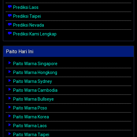
Prediksi Laos
Prediksi Taipei
Prediksi Nevada
Prediksi Kami Lengkap
Paito Hari Ini
Paito Warna Singapore
Paito Warna Hongkong
Paito Warna Sydney
Paito Warna Cambodia
Paito Warna Bullseye
Paito Warna Pcso
Paito Warna Korea
Paito Warna Laos
Paito Warna Taipei