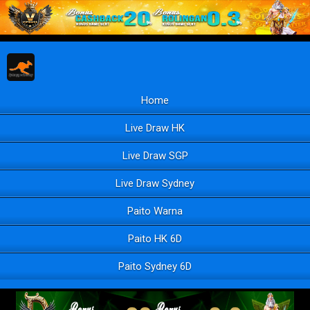
Home
Live Draw HK
Live Draw SGP
Live Draw Sydney
Paito Warna
Paito HK 6D
Paito Sydney 6D