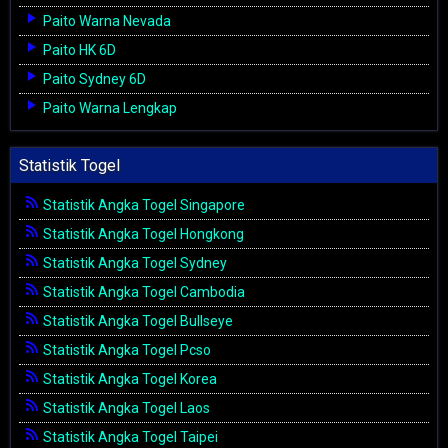
Paito Warna Nevada
Paito HK 6D
Paito Sydney 6D
Paito Warna Lengkap
Statistik Togel
Statistik Angka Togel Singapore
Statistik Angka Togel Hongkong
Statistik Angka Togel Sydney
Statistik Angka Togel Cambodia
Statistik Angka Togel Bullseye
Statistik Angka Togel Pcso
Statistik Angka Togel Korea
Statistik Angka Togel Laos
Statistik Angka Togel Taipei