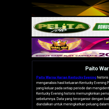
Paito War
Paito Warna Harian Kentucky Evening
histori
menganalisis hasil keluaran Kentucky Evening 
yang keluar pada setiap periode dan mengident
Kentucky Evening historis memungkinkan pemai
sebelumnya. Data yang terorganisir dengan baik
diandalkan untuk meningkatkan peluang dalam 