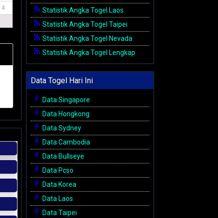
4
Statistik Angka Togel Laos
Statistik Angka Togel Taipei
Statistik Angka Togel Nevada
Statistik Angka Togel Lengkap
Data Togel Hari Ini
Data Singapore
Data Hongkong
Data Sydney
Data Cambodia
Data Bullseye
Data Pcso
Data Korea
Data Laos
Data Taipei