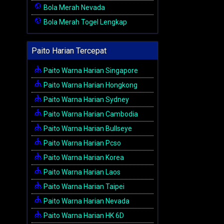
Bola Merah Nevada
Bola Merah Togel Lengkap
Paito Harian Tercepat
Paito Warna Harian Singapore
Paito Warna Harian Hongkong
Paito Warna Harian Sydney
Paito Warna Harian Cambodia
Paito Warna Harian Bullseye
Paito Warna Harian Pcso
Paito Warna Harian Korea
Paito Warna Harian Laos
Paito Warna Harian Taipei
Paito Warna Harian Nevada
Paito Warna Harian HK 6D