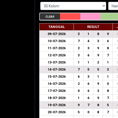
CLEAR
TANGGAL
RESULT
09-07-2026
3
1
8
9
10-07-2026
7
4
3
6
11-07-2026
2
3
9
8
12-07-2026
3
6
9
7
13-07-2026
1
1
2
1
14-07-2026
7
5
5
3
15-07-2026
6
3
1
1
16-07-2026
2
6
9
0
17-07-2026
0
6
3
8
18-07-2026
1
6
9
7
19-07-2026
9
7
8
5
20-07-2026
5
0
8
7