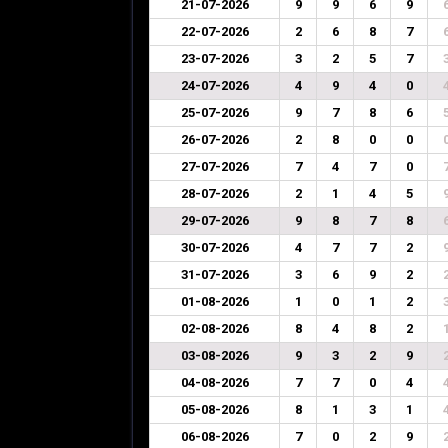
21-07-2026
9
9
6
9
22-07-2026
2
6
8
7
23-07-2026
3
2
5
7
24-07-2026
4
9
4
0
25-07-2026
9
7
8
6
26-07-2026
2
8
0
0
27-07-2026
7
4
7
0
28-07-2026
2
1
4
5
29-07-2026
9
8
7
8
30-07-2026
4
7
7
2
31-07-2026
3
6
9
2
01-08-2026
1
0
1
2
02-08-2026
8
4
8
2
03-08-2026
9
3
2
9
04-08-2026
7
7
0
4
05-08-2026
8
1
3
1
06-08-2026
7
0
2
9