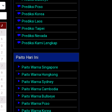
Prediksi Pcso
Prediksi Korea
Prediksi Laos
J
Prediksi Taipei
1
Prediksi Nevada
6
Prediksi Kami Lengkap
0
2
Paito Hari Ini
7
7
Paito Warna Singapore
9
Paito Warna Hongkong
4
Paito Warna Sydney
8
Paito Warna Cambodia
2
Paito Warna Bullseye
7
Paito Warna Pcso
5
Paito Warna Korea