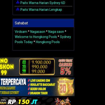
Paito Warna Harian Sydney 6D
Paito Warna Harian Lengkap
Sahabat
Virdsam
*
Nagasaon
*
Naga saon
*
Welcome to Hongkong Pools
*
Sydney
Pools Today
*
Hongkong Pools