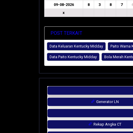
09-08-2026
8
3
8
7
x
POST TERKAIT
Data Keluaran Kentucky Midday
Paito Warna 
Data Paito Kentucky Midday
Bola Merah Kent
Generator LN
Rekap Angka CT