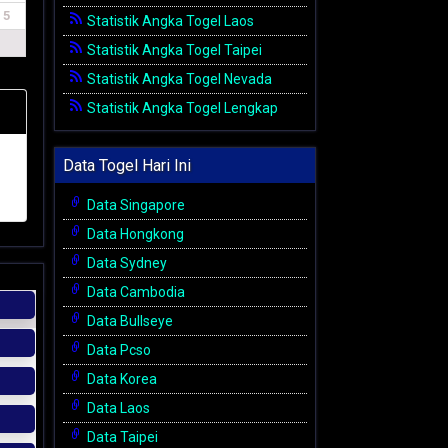
5
Statistik Angka Togel Laos
Statistik Angka Togel Taipei
Statistik Angka Togel Nevada
Statistik Angka Togel Lengkap
Data Togel Hari Ini
Data Singapore
Data Hongkong
Data Sydney
Data Cambodia
Data Bullseye
Data Pcso
Data Korea
Data Laos
Data Taipei