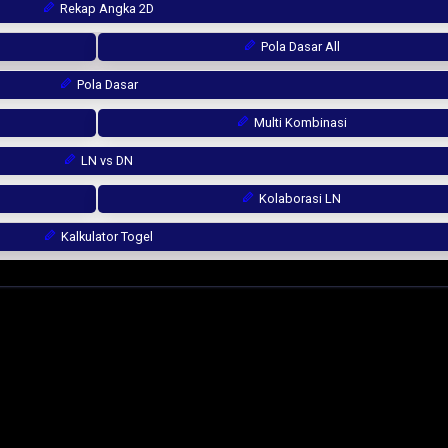
Rekap Angka 2D
Pola Dasar All
Pola Dasar
Multi Kombinasi
LN vs DN
Kolaborasi LN
Kalkulator Togel