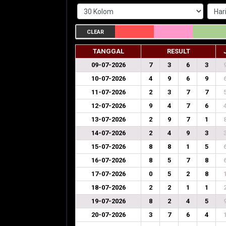
CLEAR
TANGGAL
RESULT
09-07-2026
7
3
6
3
10-07-2026
4
9
6
9
11-07-2026
2
3
7
7
12-07-2026
9
4
7
6
13-07-2026
2
9
7
1
14-07-2026
2
4
9
3
15-07-2026
8
8
1
5
16-07-2026
8
5
7
8
17-07-2026
0
5
2
8
18-07-2026
2
2
1
1
19-07-2026
8
2
4
5
20-07-2026
3
7
6
4