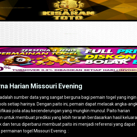
na Harian Missouri Evening
 adalah sumber data yang sangat berguna bagi pemain togel yang ingin
ools setiap harinya. Dengan paito ini, pemain dapat melacak angka-ang
ifikasi pola atau kecenderungan yang mungkin muncul. Paito harian
 untuk membuat prediksi yang lebih terarah berdasarkan hasil keluar
 dan terus diperbarui membuat paito ini menjadi referensi yang dapat
ermainan togel Missouri Evening. :