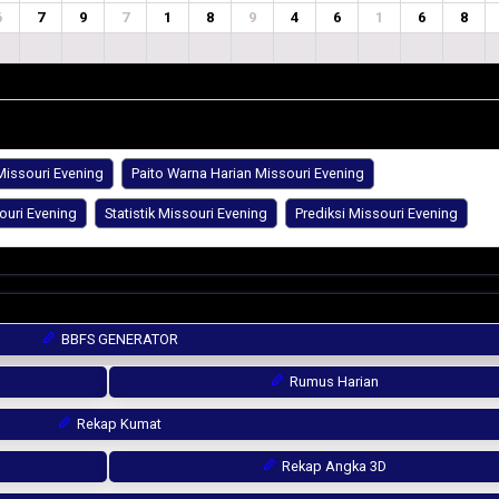
6
7
9
7
1
8
9
4
6
1
6
8
Missouri Evening
Paito Warna Harian Missouri Evening
ouri Evening
Statistik Missouri Evening
Prediksi Missouri Evening
BBFS GENERATOR
Rumus Harian
Rekap Kumat
Rekap Angka 3D