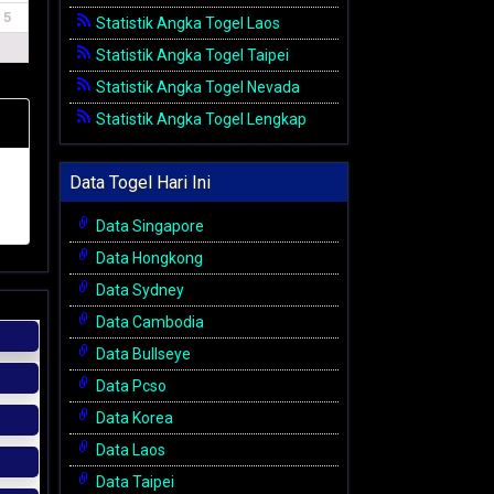
5
Statistik Angka Togel Laos
Statistik Angka Togel Taipei
Statistik Angka Togel Nevada
Statistik Angka Togel Lengkap
Data Togel Hari Ini
Data Singapore
Data Hongkong
Data Sydney
Data Cambodia
Data Bullseye
Data Pcso
Data Korea
Data Laos
Data Taipei