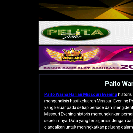
Paito War
Paito Warna Harian Missouri Evening
historis
menganalisis hasil keluaran Missouri Evening P
yang keluar pada setiap periode dan mengident
Missouri Evening historis memungkinkan pemain
sebelumnya. Data yang terorganisir dengan baik
diandalkan untuk meningkatkan peluang dalam p