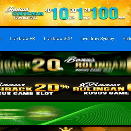
e
Live Draw HK
Live Draw SGP
Live Draw Sydney
Pai