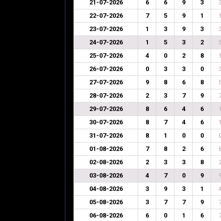
21-07-2026
6
6
9
3
22-07-2026
7
5
9
1
23-07-2026
1
3
9
3
24-07-2026
1
5
3
2
25-07-2026
4
0
2
8
26-07-2026
0
3
3
0
27-07-2026
9
8
6
8
28-07-2026
2
3
7
9
29-07-2026
8
6
4
6
30-07-2026
8
7
4
6
31-07-2026
8
1
0
0
01-08-2026
7
8
2
6
02-08-2026
2
3
3
8
03-08-2026
4
7
0
9
04-08-2026
3
9
3
1
05-08-2026
3
7
7
9
06-08-2026
6
0
1
6