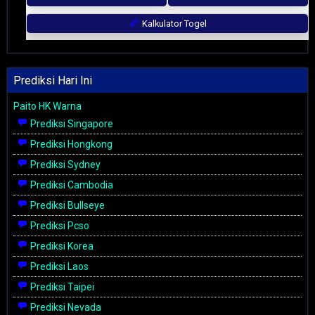
Kalkulator Togel
Prediksi Hari Ini
Paito HK Warna
Prediksi Singapore
Prediksi Hongkong
Prediksi Sydney
Prediksi Cambodia
Prediksi Bullseye
Prediksi Pcso
Prediksi Korea
Prediksi Laos
Prediksi Taipei
Prediksi Nevada