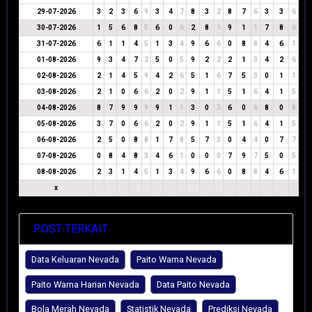
29-07-2026
3
2
3
6
9
3
4
7
8
3
2
8
7
6
3
3
6
30-07-2026
1
5
6
8
5
6
0
6
2
8
1
9
1
1
7
8
6
31-07-2026
6
1
1
4
5
1
3
4
9
6
6
0
8
8
4
6
1
01-08-2026
9
3
4
7
2
5
0
5
9
2
2
2
1
3
4
2
6
02-08-2026
2
1
4
5
9
4
2
6
5
1
6
7
5
3
0
1
1
03-08-2026
2
1
0
6
6
2
0
2
9
1
1
5
1
6
4
1
5
04-08-2026
8
7
9
9
9
9
1
1
3
0
3
6
0
6
8
0
8
05-08-2026
3
7
0
6
6
2
0
2
9
1
1
5
1
6
4
1
5
06-08-2026
2
5
0
8
8
1
7
8
5
7
3
0
4
4
0
7
7
07-08-2026
0
8
4
8
3
4
6
1
0
0
0
7
9
7
5
0
5
08-08-2026
2
3
1
4
5
1
3
4
9
6
6
0
8
8
4
6
1
x
POST TERKAIT
Data Keluaran Nevada
Paito Warna Nevada
Paito Warna Harian Nevada
Data Paito Nevada
Bola Merah Nevada
Statistik Nevada
Prediksi Nevada