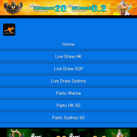
Home
Live Draw HK
Live Draw SGP
Live Draw Sydney
Paito Warna
Paito HK 6D
Paito Sydney 6D