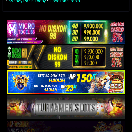
*
Sydney Pools Today
*
Hongkong Pools