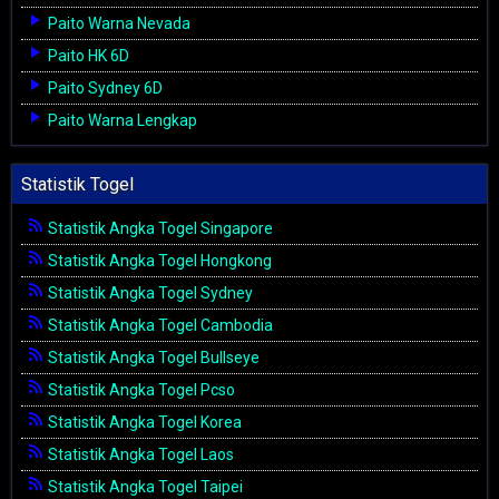
Paito Warna Nevada
Paito HK 6D
Paito Sydney 6D
Paito Warna Lengkap
Statistik Togel
Statistik Angka Togel Singapore
Statistik Angka Togel Hongkong
Statistik Angka Togel Sydney
Statistik Angka Togel Cambodia
Statistik Angka Togel Bullseye
Statistik Angka Togel Pcso
Statistik Angka Togel Korea
Statistik Angka Togel Laos
Statistik Angka Togel Taipei