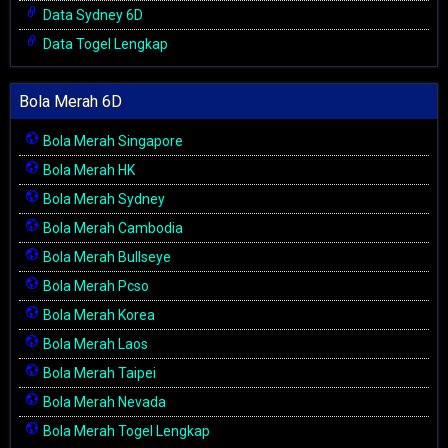
Data Sydney 6D
Data Togel Lengkap
Bola Merah 6D
Bola Merah Singapore
Bola Merah HK
Bola Merah Sydney
Bola Merah Cambodia
Bola Merah Bullseye
Bola Merah Pcso
Bola Merah Korea
Bola Merah Laos
Bola Merah Taipei
Bola Merah Nevada
Bola Merah Togel Lengkap