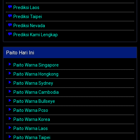
Prediksi Laos
Prediksi Taipei
Prediksi Nevada
Prediksi Kami Lengkap
Paito Hari Ini
Paito Warna Singapore
Paito Warna Hongkong
Paito Warna Sydney
Paito Warna Cambodia
Paito Warna Bullseye
Paito Warna Pcso
Paito Warna Korea
Paito Warna Laos
Paito Warna Taipei