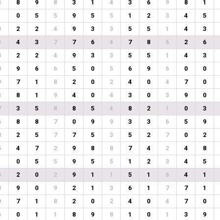
4
8
9
8
3
1
4
3
6
9
8
1
1
0
5
5
9
5
5
1
2
3
4
5
3
2
2
4
9
3
3
5
5
1
4
3
4
4
3
7
7
6
4
7
8
6
2
6
3
2
2
4
9
3
3
5
5
1
4
3
8
9
6
6
5
0
5
6
9
6
0
0
9
7
1
8
2
0
2
4
0
4
7
0
4
8
1
9
4
0
4
3
0
3
9
0
7
3
5
8
8
5
4
8
2
1
0
3
6
8
8
7
0
9
9
3
3
6
5
9
8
2
5
7
7
5
3
5
2
7
0
2
5
4
7
2
9
8
8
7
4
2
4
8
1
0
5
5
9
5
5
1
2
3
4
5
6
2
0
2
9
1
1
5
1
6
4
1
3
9
0
9
2
1
3
6
1
7
7
1
9
7
1
8
2
0
2
4
0
4
7
0
5
0
1
1
8
9
8
1
0
1
3
9