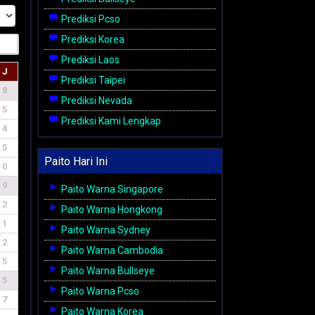
Prediksi Pcso
Prediksi Korea
Prediksi Laos
J
Prediksi Taipei
8
Prediksi Nevada
5
Prediksi Kami Lengkap
4
5
Paito Hari Ini
0
9
Paito Warna Singapore
2
Paito Warna Hongkong
1
Paito Warna Sydney
2
Paito Warna Cambodia
5
Paito Warna Bullseye
5
Paito Warna Pcso
7
Paito Warna Korea