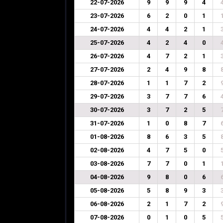
22-07-2026
9
9
9
4
23-07-2026
6
2
0
1
24-07-2026
4
4
2
1
25-07-2026
4
2
4
0
26-07-2026
4
7
2
1
27-07-2026
2
4
9
8
28-07-2026
1
1
7
2
29-07-2026
3
7
7
6
30-07-2026
3
7
2
5
31-07-2026
1
0
8
7
01-08-2026
8
6
3
5
02-08-2026
4
7
5
0
03-08-2026
7
7
0
1
04-08-2026
9
8
0
6
05-08-2026
5
8
9
3
06-08-2026
2
1
7
2
07-08-2026
0
1
0
5