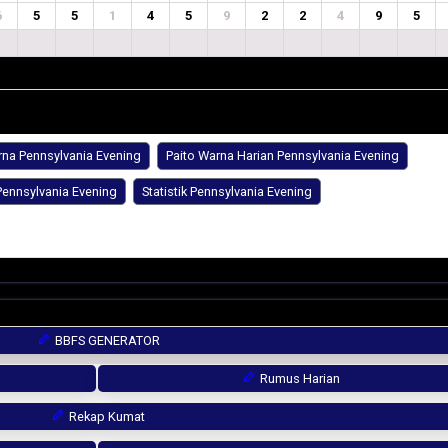
6
5
5
1
4
5
9
2
2
4
9
5
rna Pennsylvania Evening
Paito Warna Harian Pennsylvania Evening
Pennsylvania Evening
Statistik Pennsylvania Evening
BBFS GENERATOR
Rumus Harian
Rekap Kumat