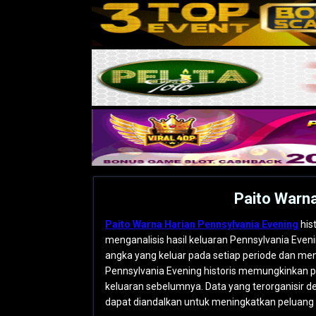
Paito Warna
Paito Warna Harian Pennsylvania Evening
his
menganalisis hasil keluaran Pennsylvania Eveni
angka yang keluar pada setiap periode dan men
Pennsylvania Evening historis memungkinkan p
keluaran sebelumnya. Data yang terorganisir de
dapat diandalkan untuk meningkatkan peluang 