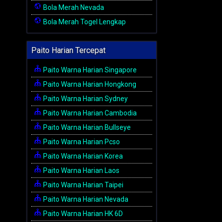
Bola Merah Nevada
Bola Merah Togel Lengkap
Paito Harian Tercepat
Paito Warna Harian Singapore
Paito Warna Harian Hongkong
Paito Warna Harian Sydney
Paito Warna Harian Cambodia
Paito Warna Harian Bullseye
Paito Warna Harian Pcso
Paito Warna Harian Korea
Paito Warna Harian Laos
Paito Warna Harian Taipei
Paito Warna Harian Nevada
Paito Warna Harian HK 6D