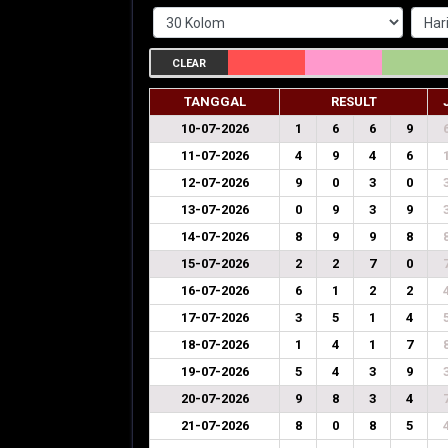
CLEAR
TANGGAL
RESULT
10-07-2026
1
6
6
9
11-07-2026
4
9
4
6
12-07-2026
9
0
3
0
13-07-2026
0
9
3
9
14-07-2026
8
9
9
8
15-07-2026
2
2
7
0
16-07-2026
6
1
2
2
17-07-2026
3
5
1
4
18-07-2026
1
4
1
7
19-07-2026
5
4
3
9
20-07-2026
9
8
3
4
21-07-2026
8
0
8
5