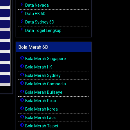
Data Nevada
Data HK 6D
Data Sydney 6D
Data Togel Lengkap
Bola Merah 6D
Bola Merah Singapore
Bola Merah HK
Bola Merah Sydney
Bola Merah Cambodia
Bola Merah Bullseye
Bola Merah Pcso
Bola Merah Korea
Bola Merah Laos
Bola Merah Taipei