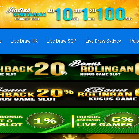
e
Live Draw HK
Live Draw SGP
Live Draw Sydney
Pai