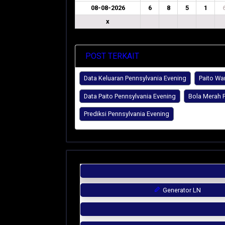
08-08-2026
6
8
5
1
x
POST TERKAIT
Data Keluaran Pennsylvania Evening
Paito Wa
Data Paito Pennsylvania Evening
Bola Merah 
Prediksi Pennsylvania Evening
Generator LN