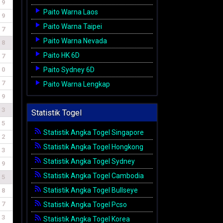
9
Paito Warna Laos
9
Paito Warna Taipei
7
Paito Warna Nevada
8
Paito HK 6D
7
0
Paito Sydney 6D
7
Paito Warna Lengkap
9
3
Statistik Togel
5
Statistik Angka Togel Singapore
2
Statistik Angka Togel Hongkong
3
Statistik Angka Togel Sydney
9
Statistik Angka Togel Cambodia
5
Statistik Angka Togel Bullseye
8
7
Statistik Angka Togel Pcso
3
Statistik Angka Togel Korea