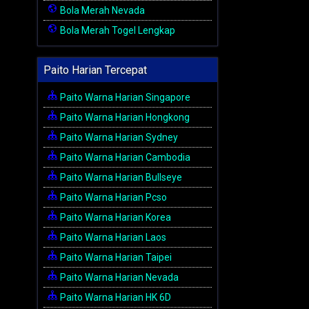
Bola Merah Nevada
Bola Merah Togel Lengkap
Paito Harian Tercepat
Paito Warna Harian Singapore
Paito Warna Harian Hongkong
Paito Warna Harian Sydney
Paito Warna Harian Cambodia
Paito Warna Harian Bullseye
Paito Warna Harian Pcso
Paito Warna Harian Korea
Paito Warna Harian Laos
Paito Warna Harian Taipei
Paito Warna Harian Nevada
Paito Warna Harian HK 6D