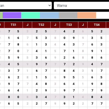
J
TS1
J
TS2
J
TS3
J
TS4
4
7
5
3
2
5
7
4
2
6
5
2
2
1
6
7
5
3
8
0
9
9
3
5
7
7
8
6
1
3
4
4
3
7
6
3
2
7
0
7
4
1
5
7
1
8
9
1
2
5
9
5
3
6
9
2
6
8
8
6
6
4
5
9
9
7
7
7
2
9
4
7
2
3
7
1
6
7
4
8
4
3
1
7
9
6
2
8
1
5
6
9
5
5
6
5
0
9
7
7
4
8
3
6
4
1
9
8
9
6
4
1
2
9
2
9
7
7
7
9
1
8
0
8
3
4
7
3
1
4
8
4
7
6
5
2
2
7
9
9
2
2
7
7