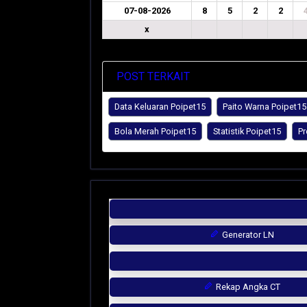
07-08-2026
8
5
2
2
x
POST TERKAIT
Data Keluaran Poipet15
Paito Warna Poipet15
Bola Merah Poipet15
Statistik Poipet15
Pr
Generator LN
Rekap Angka CT