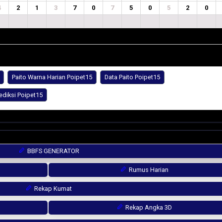
4
2
1
3
7
0
7
5
0
5
2
0
Paito Warna Harian Poipet15
Data Paito Poipet15
ediksi Poipet15
BBFS GENERATOR
Rumus Harian
Rekap Kumat
Rekap Angka 3D