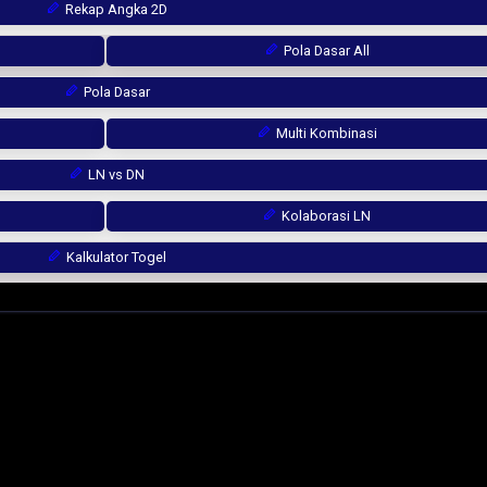
Rekap Angka 2D
Pola Dasar All
Pola Dasar
Multi Kombinasi
LN vs DN
Kolaborasi LN
Kalkulator Togel