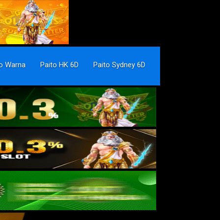
to Warna
Paito HK 6D
Paito Sydney 6D