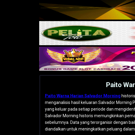
Paito War
Paito Warna Harian Salvador Morning
histori
menganalisis hasil keluaran Salvador Morning 
yang keluar pada setiap periode dan mengident
Salvador Morning historis memungkinkan pemai
sebelumnya. Data yang terorganisir dengan baik
diandalkan untuk meningkatkan peluang dalam 