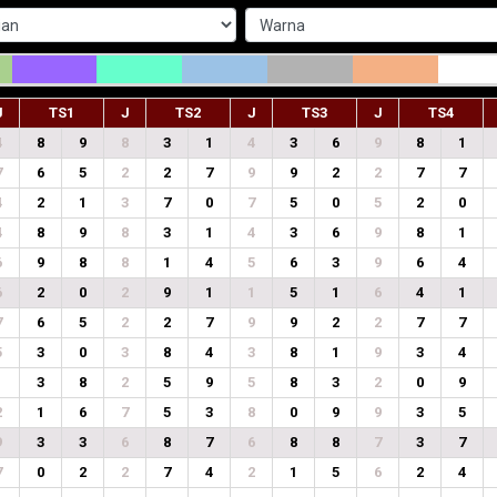
J
TS1
J
TS2
J
TS3
J
TS4
4
8
9
8
3
1
4
3
6
9
8
1
7
6
5
2
2
7
9
9
2
2
7
7
4
2
1
3
7
0
7
5
0
5
2
0
4
8
9
8
3
1
4
3
6
9
8
1
6
9
8
8
1
4
5
6
3
9
6
4
6
2
0
2
9
1
1
5
1
6
4
1
7
6
5
2
2
7
9
9
2
2
7
7
5
3
0
3
8
4
3
8
1
9
3
4
1
3
8
2
5
9
5
8
3
2
0
9
2
1
6
7
5
3
8
0
9
9
3
5
9
3
3
6
8
7
6
8
8
7
3
7
7
0
2
2
7
4
2
1
5
6
2
4