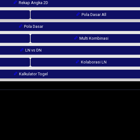
Rekap Angka 2D
Pola Dasar All
Pola Dasar
Multi Kombinasi
LN vs DN
Kolaborasi LN
Kalkulator Togel