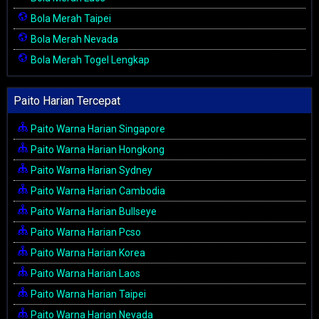
Bola Merah Taipei
Bola Merah Nevada
Bola Merah Togel Lengkap
Paito Harian Tercepat
Paito Warna Harian Singapore
Paito Warna Harian Hongkong
Paito Warna Harian Sydney
Paito Warna Harian Cambodia
Paito Warna Harian Bullseye
Paito Warna Harian Pcso
Paito Warna Harian Korea
Paito Warna Harian Laos
Paito Warna Harian Taipei
Paito Warna Harian Nevada