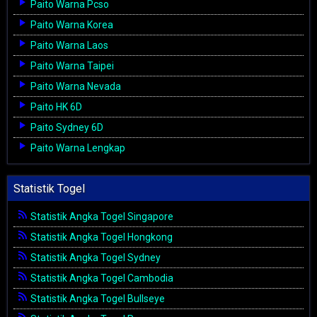
Paito Warna Pcso
Paito Warna Korea
Paito Warna Laos
Paito Warna Taipei
Paito Warna Nevada
Paito HK 6D
Paito Sydney 6D
Paito Warna Lengkap
Statistik Togel
Statistik Angka Togel Singapore
Statistik Angka Togel Hongkong
Statistik Angka Togel Sydney
Statistik Angka Togel Cambodia
Statistik Angka Togel Bullseye