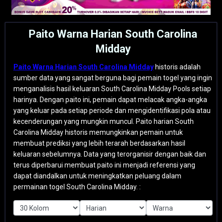
Paito Warna Harian South Carolina
Midday
Paito Warna Harian South Carolina Midday
historis adalah
sumber data yang sangat berguna bagi pemain togel yang ingin
menganalisis hasil keluaran South Carolina Midday Pools setiap
harinya. Dengan paito ini, pemain dapat melacak angka-angka
yang keluar pada setiap periode dan mengidentifikasi pola atau
kecenderungan yang mungkin muncul. Paito harian South
Carolina Midday historis memungkinkan pemain untuk
membuat prediksi yang lebih terarah berdasarkan hasil
keluaran sebelumnya. Data yang terorganisir dengan baik dan
terus diperbarui membuat paito ini menjadi referensi yang
dapat diandalkan untuk meningkatkan peluang dalam
permainan togel South Carolina Midday. :