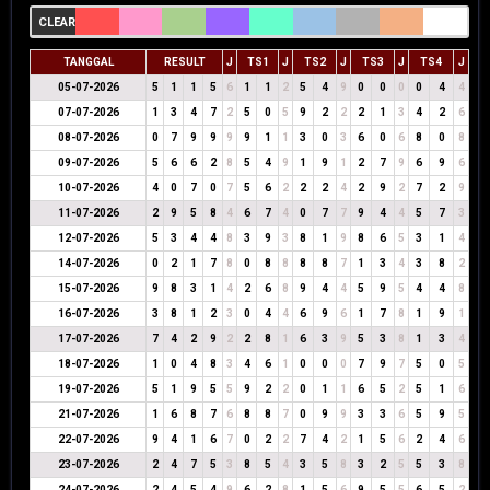
CLEAR
TANGGAL
RESULT
J
TS1
J
TS2
J
TS3
J
TS4
J
05-07-2026
5
1
1
5
6
1
1
2
5
4
9
0
0
0
0
4
4
07-07-2026
1
3
4
7
2
5
0
5
9
2
2
2
1
3
4
2
6
08-07-2026
0
7
9
9
9
9
1
1
3
0
3
6
0
6
8
0
8
09-07-2026
5
6
6
2
8
5
4
9
1
9
1
2
7
9
6
9
6
10-07-2026
4
0
7
0
7
5
6
2
2
2
4
2
9
2
7
2
9
11-07-2026
2
9
5
8
4
6
7
4
0
7
7
9
4
4
5
7
3
12-07-2026
5
3
4
4
8
3
9
3
8
1
9
8
6
5
3
1
4
14-07-2026
0
2
1
7
8
0
8
8
8
8
7
1
3
4
3
8
2
15-07-2026
9
8
3
1
4
2
6
8
9
4
4
5
9
5
4
4
8
16-07-2026
3
8
1
2
3
0
4
4
6
9
6
1
7
8
1
9
1
17-07-2026
7
4
2
9
2
2
8
1
6
3
9
5
3
8
1
3
4
18-07-2026
1
0
4
8
3
4
6
1
0
0
0
7
9
7
5
0
5
19-07-2026
5
1
9
5
5
9
2
2
0
1
1
6
5
2
5
1
6
21-07-2026
1
6
8
7
6
8
8
7
0
9
9
3
3
6
5
9
5
22-07-2026
9
4
1
6
7
0
2
2
7
4
2
1
5
6
2
4
6
23-07-2026
2
4
7
5
3
8
5
4
3
5
8
3
2
5
5
3
8
24-07-2026
2
4
5
4
9
6
2
8
1
5
6
9
5
5
6
5
2