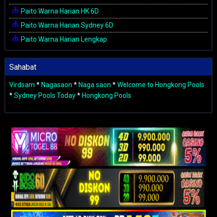
Paito Warna Harian HK 6D
Paito Warna Harian Sydney 6D
Paito Warna Harian Lengkap
Sahabat
Virdsam
*
Nagasaon
*
Naga saon
*
Welcome to Hongkong Pools
*
Sydney Pools Today
*
Hongkong Pools