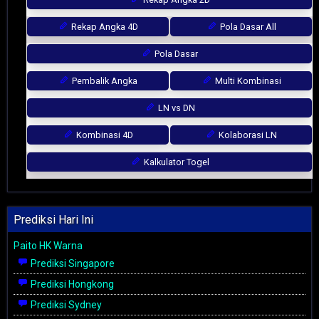
Rekap Angka 4D
Pola Dasar All
Pola Dasar
Pembalik Angka
Multi Kombinasi
LN vs DN
Kombinasi 4D
Kolaborasi LN
Kalkulator Togel
Prediksi Hari Ini
Paito HK Warna
Prediksi Singapore
Prediksi Hongkong
Prediksi Sydney