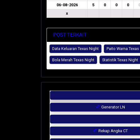
06-08-2026
5
0
0
0
x
POST TERKAIT
Data Keluaran Texas Night
Paito Warna Texas
Bola Merah Texas Night
Statistik Texas Night
Generator LN
Rekap Angka CT