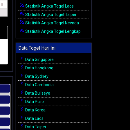
8
Statistik Angka Togel Laos
Statistik Angka Togel Taipei
Statistik Angka Togel Nevada
Statistik Angka Togel Lengkap
Data Togel Hari Ini
Data Singapore
Data Hongkong
Data Sydney
Data Cambodia
Data Bullseye
Data Pcso
Data Korea
Data Laos
Data Taipei