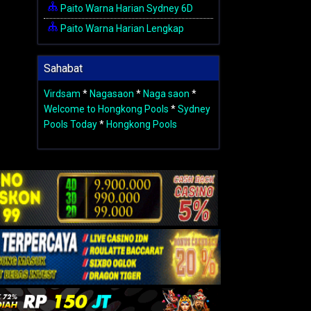
Paito Warna Harian Sydney 6D
Paito Warna Harian Lengkap
Sahabat
Virdsam
*
Nagasaon
*
Naga saon
*
Welcome to Hongkong Pools
*
Sydney
Pools Today
*
Hongkong Pools