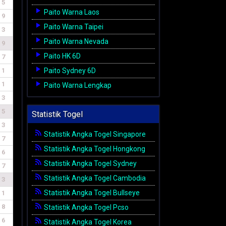
5
Paito Warna Laos
9
Paito Warna Taipei
3
Paito Warna Nevada
9
Paito HK 6D
7
1
Paito Sydney 6D
1
Paito Warna Lengkap
3
5
Statistik Togel
3
Statistik Angka Togel Singapore
7
Statistik Angka Togel Hongkong
6
Statistik Angka Togel Sydney
7
Statistik Angka Togel Cambodia
3
Statistik Angka Togel Bullseye
1
8
Statistik Angka Togel Pcso
6
Statistik Angka Togel Korea