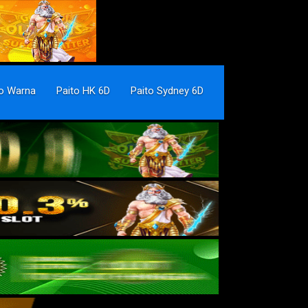
to Warna
Paito HK 6D
Paito Sydney 6D