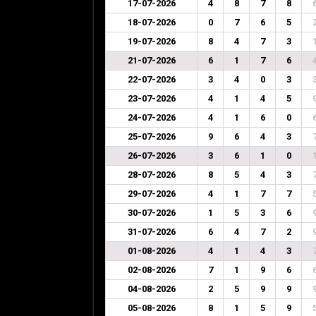
17-07-2026
4
8
7
8
18-07-2026
0
7
6
5
19-07-2026
8
4
7
3
21-07-2026
6
1
7
6
22-07-2026
3
4
0
3
23-07-2026
4
1
4
5
24-07-2026
4
1
6
0
25-07-2026
9
6
4
3
26-07-2026
3
6
1
0
28-07-2026
8
5
4
3
29-07-2026
4
1
7
7
30-07-2026
1
5
3
6
31-07-2026
6
4
7
2
01-08-2026
4
1
4
3
02-08-2026
7
1
9
6
04-08-2026
2
5
9
9
05-08-2026
8
1
5
9