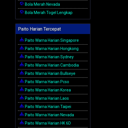
Bola Merah Nevada
Bola Merah Togel Lengkap
Paito Harian Tercepat
Paito Warna Harian Singapore
Paito Warna Harian Hongkong
Paito Warna Harian Sydney
Paito Warna Harian Cambodia
Paito Warna Harian Bullseye
Paito Warna Harian Pcso
Paito Warna Harian Korea
Paito Warna Harian Laos
Paito Warna Harian Taipei
Paito Warna Harian Nevada
Paito Warna Harian HK 6D