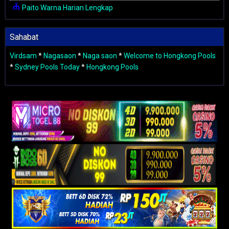
Paito Warna Harian Lengkap
Sahabat
Virdsam
*
Nagasaon
*
Naga saon
*
Welcome to Hongkong Pools
*
Sydney Pools Today
*
Hongkong Pools