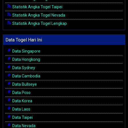
Statistik Angka Togel Taipei
Statistik Angka Togel Nevada
Statistik Angka Togel Lengkap
Data Togel Hari Ini
Data Singapore
Data Hongkong
Data Sydney
Data Cambodia
Data Bullseye
Data Pcso
Data Korea
Data Laos
Data Taipei
Data Nevada