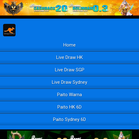
Home
Live Draw HK
Live Draw SGP
Live Draw Sydney
Paito Warna
Paito HK 6D
Paito Sydney 6D