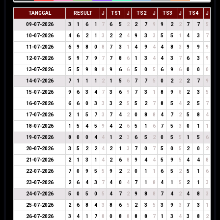
TANGGAL
RESULT
J
TS1
J
TS2
J
TS3
J
TS4
J
09-07-2026
3
1
6
1
7
6
5
2
2
7
9
9
2
2
7
7
5
10-07-2026
4
6
2
1
3
2
2
4
9
3
3
5
5
1
4
3
7
11-07-2026
6
9
8
0
8
7
3
1
4
9
4
4
8
3
9
9
9
12-07-2026
5
9
7
9
7
7
8
6
1
3
4
4
3
7
6
3
9
13-07-2026
5
5
9
8
8
9
6
6
5
0
5
6
9
6
0
0
0
14-07-2026
7
1
1
1
2
1
5
6
7
7
5
0
2
2
2
7
9
15-07-2026
9
6
3
4
7
3
6
9
7
3
1
8
9
8
2
3
5
16-07-2026
6
6
0
3
3
3
2
5
5
2
7
8
5
4
2
5
7
17-07-2026
2
1
5
7
3
7
4
2
0
8
8
4
7
2
5
8
4
18-07-2026
1
5
4
5
9
4
2
6
5
1
6
7
5
3
0
1
1
19-07-2026
8
0
0
4
4
1
2
3
6
5
2
0
5
5
1
5
6
20-07-2026
3
5
2
2
4
2
1
3
7
0
7
5
0
5
2
0
2
21-07-2026
2
1
3
1
4
2
6
8
9
4
4
5
9
5
4
4
8
22-07-2026
7
0
9
5
5
9
2
2
0
1
1
6
5
2
5
1
6
23-07-2026
2
6
4
3
7
4
0
4
7
1
8
4
1
5
2
1
3
24-07-2026
5
0
5
0
5
4
7
2
9
8
8
7
4
2
4
8
3
25-07-2026
2
6
8
4
3
8
6
5
2
3
5
3
9
3
7
3
1
26-07-2026
3
4
1
7
8
0
8
8
8
8
7
1
3
4
3
8
2