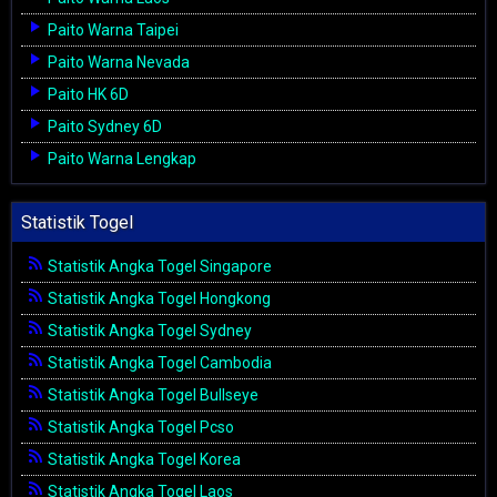
Paito Warna Taipei
Paito Warna Nevada
Paito HK 6D
Paito Sydney 6D
Paito Warna Lengkap
Statistik Togel
Statistik Angka Togel Singapore
Statistik Angka Togel Hongkong
Statistik Angka Togel Sydney
Statistik Angka Togel Cambodia
Statistik Angka Togel Bullseye
Statistik Angka Togel Pcso
Statistik Angka Togel Korea
Statistik Angka Togel Laos