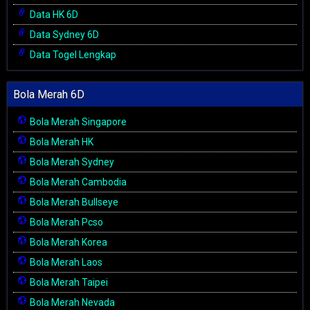
Data HK 6D
Data Sydney 6D
Data Togel Lengkap
Bola Merah 6D
Bola Merah Singapore
Bola Merah HK
Bola Merah Sydney
Bola Merah Cambodia
Bola Merah Bullseye
Bola Merah Pcso
Bola Merah Korea
Bola Merah Laos
Bola Merah Taipei
Bola Merah Nevada