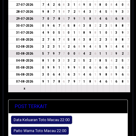
27-07-2026
7
4
2
6
8
3
1
4
9
0
9
8
0
8
4
0
4
28-07-2026
9
8
7
1
8
7
2
9
4
3
7
4
5
9
9
3
3
29-07-2026
7
0
7
8
6
7
9
7
1
8
9
4
6
1
6
8
5
30-07-2026
0
9
6
7
4
5
8
4
3
8
2
2
3
5
8
8
7
31-07-2026
4
9
0
5
5
0
1
1
8
9
8
1
0
1
3
9
3
01-08-2026
2
7
6
7
4
5
8
4
3
8
2
2
3
5
8
8
7
02-08-2026
3
2
3
1
4
2
6
8
9
4
4
5
9
5
4
4
8
03-08-2026
5
7
9
7
7
0
0
0
4
2
6
1
1
2
9
2
2
04-08-2026
8
1
0
3
3
3
2
5
5
2
7
8
5
4
2
5
7
05-08-2026
0
9
9
1
1
9
9
9
0
6
6
6
6
3
5
6
2
06-08-2026
3
0
6
4
1
6
3
9
4
6
1
9
8
8
9
6
6
07-08-2026
9
1
7
8
6
7
9
7
1
8
9
4
6
1
6
8
5
x
POST TERKAIT
Data Keluaran Toto Macau 22:00
Paito Warna Toto Macau 22:00