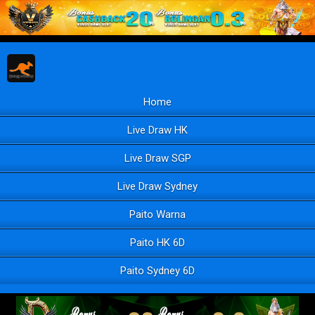
Home
Live Draw HK
Live Draw SGP
Live Draw Sydney
Paito Warna
Paito HK 6D
Paito Sydney 6D