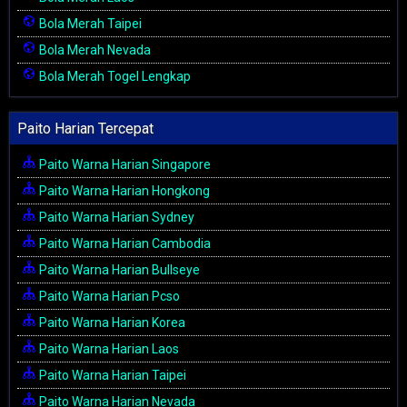
Bola Merah Taipei
Bola Merah Nevada
Bola Merah Togel Lengkap
Paito Harian Tercepat
Paito Warna Harian Singapore
Paito Warna Harian Hongkong
Paito Warna Harian Sydney
Paito Warna Harian Cambodia
Paito Warna Harian Bullseye
Paito Warna Harian Pcso
Paito Warna Harian Korea
Paito Warna Harian Laos
Paito Warna Harian Taipei
Paito Warna Harian Nevada