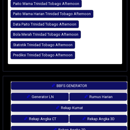
Paito Warna Trinidad Tobago Afternoon
Paito Warna Harian Trinidad Tobago Afternoon
Data Paito Trinidad Tobago Afternoon
Bola Merah Trinidad Tobago Afternoon
Statistik Trinidad Tobago Afternoon
Prediksi Trinidad Tobago Afternoon
BBFS GENERATOR
Generator LN
Rumus Harian
Rekap Kumat
Rekap Angka CT
Rekap Angka 3D
Rekap Angka 2D