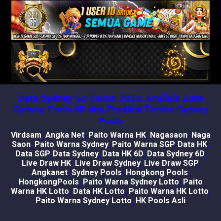
Data Sydney 6D Tahun 2023: Analisis Data
Sydney Pools 6D dan Prediksi Terkini Sydney
Pools
Virdsam
,
Angka Net
,
Paito Warna HK
,
Nagasaon
,
Naga
Saon
,
Paito Warna Sydney
,
Paito Warna SGP
,
Data HK
,
Data SGP
,
Data Sydney
,
Data HK 6D
,
Data Sydney 6D
,
Live Draw HK
,
Live Draw Sydney
,
Live Draw SGP
,
Angkanet
,
Sydney Pools
,
Hongkong Pools
,
HongkongPools
,
Paito Warna Sydney Lotto
,
Paito
Warna HK Lotto
,
Data HK Lotto
,
Paito Warna HK Lotto
,
Paito Warna Sydney Lotto
,
HK Pools Asli