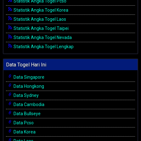
Statistik Angka Togel Pcso
Statistik Angka Togel Korea
Statistik Angka Togel Laos
Statistik Angka Togel Taipei
Statistik Angka Togel Nevada
Statistik Angka Togel Lengkap
Data Togel Hari Ini
Data Singapore
Data Hongkong
Data Sydney
Data Cambodia
Data Bullseye
Data Pcso
Data Korea
Data Laos