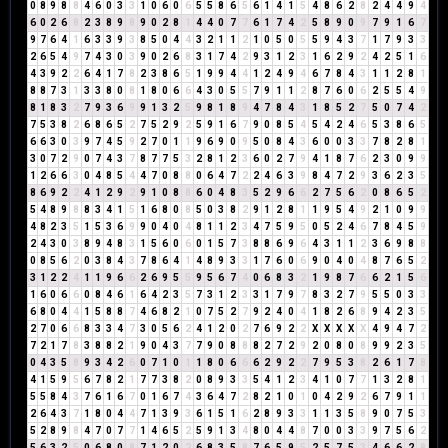
0
8
9
8
8
4
6
0
3
3
1
0
6
0
6
5
5
8
6
5
6
1
4
1
5
4
8
6
2
8
2
4
4
9
4
6
0
2
6
8
2
3
8
9
8
9
0
2
8
1
4
4
0
7
7
6
1
7
4
2
5
8
9
0
9
7
9
1
6
7
9
7
6
4
1
6
3
3
9
3
8
5
0
4
4
3
2
1
1
2
1
0
5
0
5
5
9
4
3
7
1
7
9
3
3
2
6
5
4
9
7
4
3
0
3
9
0
2
6
8
3
1
7
4
2
9
3
1
2
3
1
6
2
9
2
4
2
5
1
6
4
3
9
2
2
6
4
1
7
8
2
3
8
6
5
1
9
9
4
4
1
2
4
9
4
6
7
8
4
3
1
1
2
8
1
8
8
7
3
1
3
3
8
0
8
1
8
0
6
6
4
3
0
5
5
7
9
1
1
2
8
7
6
0
6
2
5
5
4
9
8
1
8
3
2
7
9
3
6
9
9
1
3
2
5
9
8
1
8
9
4
7
8
4
3
1
8
5
2
7
5
0
7
4
2
7
5
3
8
2
6
8
6
5
2
7
5
2
9
2
5
9
1
6
7
9
0
8
5
4
5
4
2
4
6
5
3
8
6
5
6
6
3
0
3
9
7
4
5
9
2
7
0
1
1
9
6
9
0
9
5
0
8
4
3
6
0
0
3
3
7
8
2
8
1
3
0
7
2
9
0
7
4
3
7
8
7
7
5
3
2
8
1
2
3
6
0
2
7
9
4
1
8
7
6
2
3
0
9
9
1
2
6
6
3
0
4
8
5
4
4
7
0
8
8
0
6
4
7
2
2
4
6
3
9
8
4
7
2
9
3
6
2
3
5
8
6
9
2
2
4
1
2
9
2
9
1
0
8
8
6
0
4
8
3
5
2
9
6
6
2
7
5
6
2
0
8
6
5
2
5
4
8
9
8
8
3
4
1
5
1
6
8
0
8
5
0
3
8
2
9
1
2
8
1
1
9
5
4
9
2
1
0
9
9
4
8
2
3
5
1
5
3
6
9
9
0
4
0
4
8
1
1
2
3
4
7
5
9
5
0
5
2
4
6
7
8
4
5
9
2
4
3
0
3
8
9
4
8
3
1
5
6
0
6
0
1
5
7
3
8
8
6
9
6
4
3
1
1
2
3
6
9
8
8
0
8
5
6
2
0
3
8
4
3
7
8
6
4
1
4
8
9
3
3
1
7
6
0
6
9
0
4
0
4
8
7
6
5
2
3
1
2
2
4
1
1
9
6
6
2
6
9
5
5
9
5
6
7
4
0
6
8
3
2
1
9
8
7
6
6
2
1
5
6
1
6
0
6
6
0
8
4
6
1
6
4
2
3
5
7
3
1
2
3
3
1
7
9
7
8
3
2
7
9
5
5
0
3
3
6
8
0
4
4
1
5
8
8
7
4
6
8
2
1
0
7
5
2
7
9
2
4
0
4
1
8
2
6
8
9
4
2
3
5
2
7
0
6
6
8
3
3
4
7
3
0
5
6
2
4
1
2
0
2
7
6
9
2
2
X
X
X
X
X
4
9
4
7
2
7
2
1
7
8
3
8
8
2
1
9
0
4
3
7
7
9
0
8
8
8
2
7
2
9
2
0
8
0
8
9
9
2
3
5
0
4
3
5
8
9
3
4
2
6
0
7
1
0
1
1
8
0
6
6
6
2
9
2
2
7
9
5
3
8
2
6
1
7
8
4
1
5
9
5
6
7
8
2
1
7
7
3
8
2
0
8
9
3
3
5
4
1
2
3
4
1
0
7
7
1
3
2
8
1
5
5
8
4
3
7
6
1
6
7
0
1
6
7
4
3
6
4
7
2
8
2
1
0
1
0
4
2
9
2
6
7
9
1
1
2
6
4
3
7
1
8
0
4
4
7
1
3
9
3
6
1
5
1
6
2
8
9
3
3
1
1
3
5
8
9
0
7
5
3
5
2
8
9
8
4
7
0
7
7
1
4
6
5
2
5
9
1
3
4
8
0
4
4
8
7
0
0
3
3
9
7
5
6
2
5
6
3
2
5
0
6
8
0
8
7
1
2
0
2
6
8
3
5
8
7
6
5
9
5
2
5
7
5
3
4
6
6
2
8