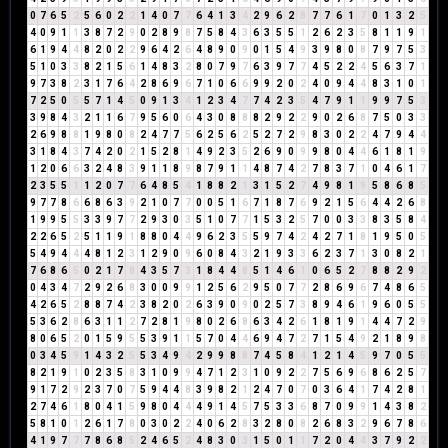
0
7
6
5
2
5
6
0
2
2
1
4
0
7
7
6
4
1
3
4
2
9
6
2
8
7
7
6
1
7
0
1
3
2
5
4
0
9
1
1
3
8
7
2
9
0
2
8
9
8
7
5
8
4
3
6
3
5
5
1
2
6
2
3
5
8
1
1
9
1
6
1
9
4
4
8
2
0
2
2
9
6
4
2
6
4
8
9
0
9
0
1
5
4
9
3
9
8
0
8
7
9
7
5
3
5
1
0
3
3
8
2
1
5
6
1
4
8
3
2
8
0
7
9
7
6
3
9
7
7
4
5
2
2
4
5
6
3
7
1
9
7
3
8
2
3
1
7
6
4
2
8
6
9
6
7
1
0
6
6
9
9
2
0
2
4
0
9
4
4
8
3
1
0
1
7
2
5
0
5
5
7
1
4
5
0
9
1
3
4
1
2
3
4
7
7
4
2
3
5
4
7
9
1
1
9
9
7
5
3
3
9
8
4
3
2
1
1
6
7
9
5
6
0
6
4
3
0
8
8
8
2
9
2
2
9
0
2
6
8
7
5
0
3
3
2
6
9
8
8
1
9
8
0
8
2
4
7
7
5
6
2
5
6
2
5
2
7
2
9
8
3
0
2
2
4
7
9
4
4
3
1
8
4
3
7
4
2
0
2
1
5
2
8
1
4
9
2
3
5
2
6
9
0
9
9
8
0
4
4
6
1
8
1
9
1
2
0
6
6
3
2
4
8
3
9
1
1
8
9
8
7
9
1
1
4
8
7
4
2
7
8
3
7
1
0
4
6
1
7
2
3
5
5
1
1
2
0
7
7
6
4
8
5
4
1
8
8
2
1
3
1
5
2
7
4
9
8
1
9
5
8
6
8
5
9
7
7
8
6
6
8
6
3
9
2
1
0
7
7
0
0
5
1
6
7
1
8
7
6
9
2
1
5
6
4
4
2
6
8
1
9
9
5
5
3
3
9
7
7
2
9
3
0
3
5
1
0
7
7
1
5
3
2
5
7
0
0
3
3
8
3
5
8
4
2
2
6
5
2
5
1
1
9
1
8
8
0
4
4
9
6
2
3
5
5
9
7
4
2
4
2
7
1
8
1
9
5
0
5
5
4
9
4
4
4
8
1
2
3
1
2
9
0
9
6
0
8
4
3
2
1
9
3
3
6
2
3
7
1
3
0
8
2
1
7
6
8
6
5
0
2
1
7
8
4
3
5
7
3
1
8
4
4
8
5
1
4
6
1
0
6
5
2
7
8
8
2
9
2
0
4
3
4
7
2
9
2
6
8
3
0
0
9
9
1
2
5
6
2
9
5
0
7
7
2
8
6
9
6
7
4
8
6
5
4
2
6
5
2
8
8
7
4
2
3
8
2
0
2
6
3
9
0
9
0
2
5
7
3
8
9
4
6
1
9
6
0
5
5
5
3
6
2
8
6
3
1
1
2
7
2
8
1
9
8
0
2
6
8
6
3
4
2
6
1
8
1
9
1
4
4
7
2
9
8
0
6
5
2
0
1
5
9
5
5
3
9
1
1
5
7
0
4
4
6
9
4
7
2
7
1
5
4
9
2
1
8
9
8
0
3
4
5
9
1
4
3
2
5
5
3
4
9
4
2
9
9
8
8
7
4
5
8
4
1
2
1
4
5
9
7
0
5
5
8
2
1
9
1
0
2
3
5
8
3
1
0
9
9
4
7
1
2
3
1
0
9
2
2
7
5
6
9
6
8
6
2
5
7
9
1
7
2
9
2
3
7
0
7
5
9
4
4
8
3
9
8
2
1
2
4
7
0
7
0
3
6
4
1
7
4
2
8
1
2
7
4
6
1
8
0
4
1
5
9
8
0
4
4
4
9
1
4
5
7
5
3
3
6
8
7
0
9
9
1
4
3
8
2
5
8
1
0
1
2
6
1
7
8
0
3
0
2
2
4
0
6
2
8
3
2
8
0
8
2
6
8
3
2
9
6
7
8
6
4
1
9
7
7
7
8
6
8
5
2
4
6
5
2
4
8
3
0
3
1
5
0
1
1
7
2
0
4
4
3
7
9
2
2