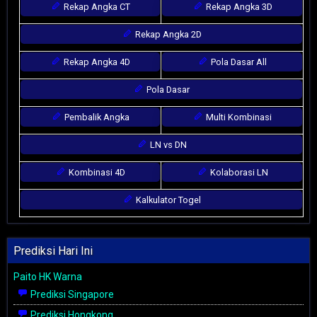
Rekap Angka CT
Rekap Angka 3D
Rekap Angka 2D
Rekap Angka 4D
Pola Dasar All
Pola Dasar
Pembalik Angka
Multi Kombinasi
LN vs DN
Kombinasi 4D
Kolaborasi LN
Kalkulator Togel
Prediksi Hari Ini
Paito HK Warna
Prediksi Singapore
Prediksi Hongkong