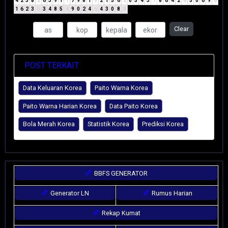
4
2
3
8
2
6
3
9
1
1
7
9
8
1
9
2
1
5
6
2
0
5
4
3
7
8
6
4
2
6
5
0
6
9
6
1
6
2
3
5
3
4
8
5
4
9
0
2
4
6
4
3
0
8
8
Clear
POST TERKAIT
Data Keluaran Korea
Paito Warna Korea
Paito Warna Harian Korea
Data Paito Korea
Bola Merah Korea
Statistik Korea
Prediksi Korea
BBFS GENERATOR
Generator LN
Rumus Harian
Rekap Kumat