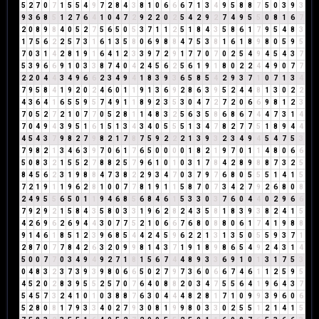
5
2
7
0
7
1
5
5
4
9
7
2
8
4
3
8
1
0
6
6
6
7
1
3
4
9
5
8
8
7
5
0
3
9
3
9
3
6
8
5
1
2
7
6
4
1
0
4
7
2
9
2
2
0
2
5
4
2
9
2
7
4
9
5
5
0
8
1
6
7
2
0
8
9
8
4
0
5
2
7
5
6
5
0
5
3
7
1
1
2
5
1
8
4
3
5
8
6
1
7
9
5
4
8
3
1
7
5
6
2
2
5
7
3
1
6
1
3
5
8
0
6
9
8
8
4
7
5
3
8
1
6
1
8
9
8
0
5
9
5
7
0
3
1
4
2
8
1
9
1
6
4
1
2
3
3
9
7
2
9
1
7
7
0
7
0
2
5
4
9
4
5
4
3
7
5
3
9
6
6
9
1
0
3
3
8
7
4
0
4
2
4
5
6
2
5
6
1
9
1
8
0
2
2
4
4
9
0
7
7
2
2
0
4
4
3
4
9
6
6
2
3
4
9
4
1
8
3
9
3
6
5
8
5
4
2
9
3
7
1
0
7
1
3
4
7
9
5
8
4
1
9
2
0
2
4
6
0
1
1
9
1
3
6
9
2
8
6
3
9
5
2
4
4
8
1
3
0
2
2
4
3
6
4
1
6
5
5
9
5
7
4
9
1
1
8
9
2
3
5
3
0
4
7
2
7
2
0
6
6
9
8
1
2
3
7
0
5
2
7
2
1
0
7
7
0
5
2
8
1
1
4
8
3
2
5
6
3
5
8
6
8
6
7
4
4
7
3
1
4
7
0
4
9
4
3
9
5
1
6
1
5
1
3
4
3
4
0
5
5
5
1
3
4
7
8
2
7
7
5
1
8
9
4
4
4
5
4
3
7
9
8
2
7
9
8
2
1
7
8
7
5
9
2
2
2
1
3
9
3
2
3
4
9
4
5
4
7
5
3
7
9
8
2
1
3
4
6
3
9
7
0
6
1
7
6
5
0
0
0
0
1
8
2
1
9
7
0
1
1
4
8
0
6
6
5
0
8
3
2
1
5
5
2
7
8
8
2
5
7
9
6
1
0
1
0
3
1
7
8
4
2
8
9
8
8
7
3
2
5
8
4
5
6
2
3
1
9
8
8
4
7
3
8
2
2
9
3
4
7
0
3
7
9
7
6
8
0
5
5
5
1
4
1
5
7
2
1
9
1
1
9
6
2
8
1
0
0
7
7
8
1
9
1
1
5
8
7
0
7
3
4
2
7
9
2
6
8
0
8
2
4
9
5
5
6
5
0
1
1
9
4
6
8
5
6
8
4
6
1
5
3
3
0
3
7
6
0
4
4
0
2
9
6
6
7
9
2
9
2
1
5
8
4
3
5
8
0
3
3
1
9
6
2
8
2
4
3
5
8
1
8
3
9
3
8
2
4
1
5
4
2
6
9
6
2
6
9
4
4
3
0
7
7
5
2
1
0
6
6
7
6
8
0
8
8
0
6
1
7
4
1
9
8
8
9
1
4
6
1
8
5
1
2
3
9
6
8
5
4
4
2
4
5
9
6
2
2
1
3
1
3
5
0
5
5
9
3
7
1
2
8
7
0
7
7
8
4
2
6
3
2
0
9
9
8
1
4
3
7
1
9
1
8
9
8
6
5
4
9
2
4
3
1
4
5
0
0
7
7
0
3
4
9
4
9
2
7
1
8
1
5
6
7
4
4
8
9
3
3
6
9
1
0
1
3
1
7
5
3
0
4
8
3
2
3
7
3
9
3
9
8
0
6
6
5
0
2
7
9
7
3
6
0
6
6
7
4
6
1
1
2
5
9
5
4
5
2
0
2
8
3
9
5
5
2
5
7
0
7
6
4
0
8
8
2
0
3
4
7
5
5
6
4
1
9
6
4
3
7
5
4
5
7
3
2
4
1
0
1
0
3
8
8
7
6
3
0
4
4
4
8
2
8
1
7
1
0
9
9
3
9
6
0
6
5
2
8
0
8
1
7
9
3
3
4
0
2
7
9
3
0
8
1
9
9
8
0
3
3
0
2
5
5
1
2
1
4
1
5