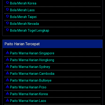
Bola Merah Korea
Bola Merah Laos
Bola Merah Taipei
Bola Merah Nevada
Bola Merah Togel Lengkap
Paito Harian Tercepat
Paito Warna Harian Singapore
Paito Warna Harian Hongkong
Paito Warna Harian Sydney
Paito Warna Harian Cambodia
Paito Warna Harian Bullseye
Paito Warna Harian Pcso
Paito Warna Harian Korea
Paito Warna Harian Laos