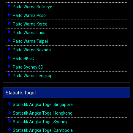
Paito Warna Bullseye
Paito Warna Pcso
Paito Warna Korea
Paito Warna Laos
Paito Warna Taipei
Paito Warna Nevada
Paito HK 6D
Paito Sydney 6D
Paito Warna Lengkap
Statistik Togel
Statistik Angka Togel Singapore
Statistik Angka Togel Hongkong
Statistik Angka Togel Sydney
Statistik Angka Togel Cambodia