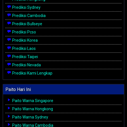
Prediksi Sydney
Prediksi Cambodia
Prediksi Bullseye
Prediksi Pcso
Prediksi Korea
Prediksi Laos
Prediksi Taipei
Prediksi Nevada
Prediksi Kami Lengkap
Paito Hari Ini
Paito Warna Singapore
Paito Warna Hongkong
Paito Warna Sydney
Paito Warna Cambodia