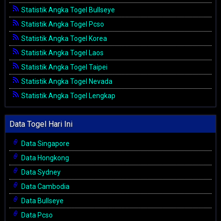
Statistik Angka Togel Bullseye
Statistik Angka Togel Pcso
Statistik Angka Togel Korea
Statistik Angka Togel Laos
Statistik Angka Togel Taipei
Statistik Angka Togel Nevada
Statistik Angka Togel Lengkap
Data Togel Hari Ini
Data Singapore
Data Hongkong
Data Sydney
Data Cambodia
Data Bullseye
Data Pcso