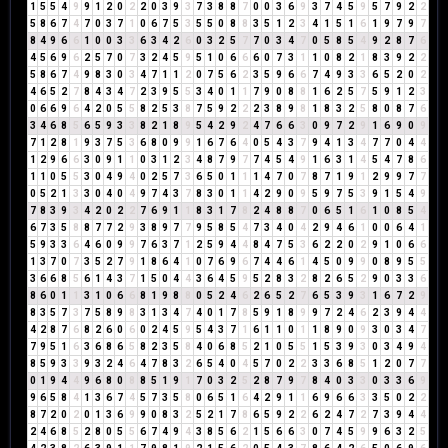
1
5
5
4
9
9
1
2
0
2
2
0
3
9
3
7
3
8
8
7
0
0
3
6
9
3
7
4
5
9
5
7
9
2
2
5
8
6
7
4
7
0
3
7
1
0
6
7
5
3
5
5
0
8
8
3
5
1
2
3
4
1
5
1
6
1
9
7
9
7
8
4
9
6
6
1
0
0
3
3
6
3
4
2
6
0
3
2
5
7
7
0
3
4
7
0
5
8
5
4
9
2
8
7
6
4
5
6
9
6
2
5
7
0
7
3
2
4
5
9
5
1
0
6
6
6
0
7
3
1
1
0
8
2
1
8
3
9
2
2
5
8
6
7
4
9
8
3
0
3
4
7
1
1
2
0
7
5
6
2
3
5
9
6
6
7
4
9
3
3
6
5
2
0
2
4
6
5
2
7
8
4
3
4
7
2
3
9
5
5
3
4
0
1
1
7
9
0
8
8
1
6
2
5
7
5
9
1
2
3
0
6
6
9
6
4
2
0
5
5
8
2
5
3
8
7
5
9
2
2
2
3
8
9
8
1
8
3
2
5
8
0
8
7
6
3
4
6
8
5
6
5
9
3
3
8
2
1
8
9
5
4
2
9
2
4
7
6
6
3
0
9
7
2
9
1
6
9
0
9
7
1
2
8
1
9
3
7
5
3
6
8
0
9
9
1
6
7
6
4
0
5
4
3
7
9
4
1
3
4
7
7
0
4
4
1
2
9
6
6
3
0
9
1
1
0
3
1
2
3
4
8
7
9
7
7
4
5
4
9
1
6
3
1
4
5
4
7
8
6
1
1
0
5
5
3
0
4
9
4
0
2
5
7
3
6
5
0
1
1
1
4
7
0
7
8
7
1
9
1
2
9
9
7
7
0
5
2
1
3
3
0
4
0
4
9
7
4
3
7
8
3
0
1
1
4
2
9
0
9
5
9
7
5
3
9
1
5
4
9
7
8
3
9
3
4
2
0
2
2
7
6
9
1
1
8
3
1
7
8
2
4
8
8
7
0
6
5
1
6
1
0
8
5
4
6
7
3
5
8
8
7
7
2
9
3
8
9
7
7
9
5
8
5
4
7
3
4
0
4
2
9
4
6
1
0
0
6
4
1
5
9
3
3
6
4
6
0
9
9
7
6
3
7
1
2
5
9
4
4
8
4
7
5
3
6
2
2
0
2
9
1
0
6
6
1
3
7
0
7
3
5
2
7
9
1
8
6
4
1
0
7
6
9
6
7
4
4
6
1
4
5
0
9
9
0
8
9
5
5
3
6
6
8
5
6
1
4
3
7
1
5
0
4
4
3
6
4
5
9
5
2
8
3
2
8
2
6
5
2
9
0
3
3
6
8
6
0
1
1
3
1
0
6
6
8
1
9
8
8
0
5
2
4
6
2
6
5
2
7
6
5
3
9
3
1
6
7
2
9
8
3
5
7
3
7
5
8
9
8
3
1
3
4
7
4
0
1
7
8
5
9
1
8
9
9
7
2
4
6
2
3
9
4
4
4
2
8
7
6
8
2
6
0
6
0
2
4
5
9
5
4
3
7
1
6
1
1
0
1
1
8
9
0
9
3
0
3
4
7
7
9
5
1
6
3
6
8
6
5
8
2
3
5
8
4
0
6
8
5
2
1
0
5
5
1
5
3
9
3
0
3
4
9
4
8
5
9
3
3
9
3
2
4
6
4
7
8
3
2
6
5
4
0
4
5
7
0
2
2
3
3
6
8
5
1
2
0
7
7
0
1
9
4
4
9
6
8
0
8
8
5
1
9
1
7
0
3
2
5
2
8
7
9
7
8
4
0
3
3
0
3
3
6
9
9
6
5
8
4
1
3
6
7
4
5
7
3
5
8
0
6
5
1
6
4
2
9
1
1
6
9
6
6
3
3
5
0
2
2
8
7
2
0
2
0
1
3
6
9
9
0
8
3
2
5
2
1
7
8
6
5
9
2
2
6
2
4
7
2
7
3
9
4
4
2
4
6
8
5
2
8
0
5
5
6
7
4
9
4
3
8
5
6
2
1
5
6
6
3
0
7
4
5
9
9
6
3
2
5