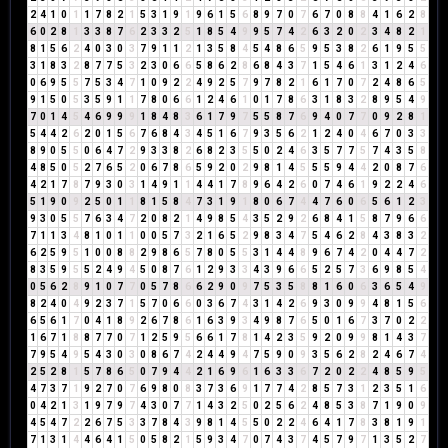
2
4
1
0
1
1
7
8
2
1
5
3
1
9
1
9
6
1
5
6
8
9
7
0
7
6
7
0
8
8
4
1
6
2
8
6
0
2
8
1
3
3
8
7
6
2
3
3
2
5
1
8
5
4
9
9
5
7
4
2
6
3
2
0
2
3
4
8
2
1
8
1
5
6
2
4
0
3
0
3
7
9
1
1
2
1
3
5
8
4
5
4
8
6
5
9
5
3
8
2
6
1
9
5
5
3
1
8
3
2
8
7
7
5
3
2
3
0
6
6
5
8
6
2
8
6
8
4
3
7
1
5
4
6
1
3
1
2
4
6
0
6
9
5
5
7
5
3
4
7
1
0
9
2
2
4
9
2
5
7
9
7
8
2
1
6
1
7
0
7
2
4
8
6
5
9
1
5
0
5
3
5
9
1
1
7
8
0
6
6
1
2
4
6
1
0
1
7
8
6
3
1
8
3
2
8
9
5
4
9
7
0
1
4
5
4
6
9
9
9
1
8
4
8
3
6
1
7
9
7
5
5
8
7
6
9
4
0
7
7
0
9
2
8
1
5
4
4
2
6
2
0
1
5
6
7
6
8
4
3
4
5
1
6
7
9
3
5
6
2
1
2
4
0
4
6
7
0
3
3
8
9
0
5
5
0
6
4
7
2
9
3
3
8
2
6
8
2
3
5
5
0
2
4
6
3
5
7
7
5
7
4
3
5
8
4
8
5
0
5
2
7
6
5
2
0
6
7
8
6
5
9
2
0
2
9
8
1
4
5
5
5
9
4
4
2
0
8
7
6
4
2
1
7
8
7
9
3
0
3
1
4
9
1
1
4
4
1
7
8
9
6
4
2
6
0
7
4
6
1
9
2
2
4
6
5
1
9
0
9
2
5
0
1
1
8
1
5
8
4
7
3
1
9
1
8
0
6
7
4
4
7
6
0
6
5
6
1
2
3
9
3
0
5
5
7
6
3
4
7
2
0
8
2
1
4
9
8
5
4
3
5
2
9
2
6
8
4
1
5
8
7
9
6
6
7
1
1
3
4
8
1
0
1
1
0
0
5
7
3
2
1
6
5
2
9
8
3
4
7
5
4
6
2
8
4
3
8
3
2
6
2
5
9
5
1
0
0
8
8
2
9
8
6
5
7
8
0
5
5
3
1
4
4
8
9
6
7
4
2
0
4
4
7
2
8
3
5
9
5
5
2
4
9
4
5
0
8
7
6
1
2
9
3
3
4
3
9
6
6
5
2
5
7
3
6
9
8
5
4
0
5
6
2
8
9
1
0
7
7
0
5
7
8
6
6
2
9
0
9
7
5
3
5
8
8
1
6
0
6
3
6
5
4
9
8
2
4
0
4
9
2
3
7
1
5
7
0
6
6
0
3
6
7
4
3
1
4
2
6
9
3
0
9
9
4
8
1
5
6
6
5
6
1
7
0
4
1
8
9
2
6
7
8
6
1
6
3
9
3
4
9
8
7
6
5
0
1
6
7
3
7
0
2
2
1
6
7
1
8
8
7
7
0
7
1
2
5
9
5
6
6
1
7
8
1
4
2
3
5
9
2
0
9
9
8
1
4
3
7
7
9
5
4
9
5
4
3
0
3
0
8
6
7
4
2
4
4
9
4
7
5
9
0
9
3
5
6
2
8
2
4
6
7
4
2
5
2
8
1
5
7
8
6
5
0
7
9
4
4
2
1
6
9
6
1
6
3
3
6
7
2
0
2
2
4
8
5
9
5
4
7
3
7
1
9
2
7
0
7
6
9
8
0
8
3
7
3
6
9
1
7
7
4
2
8
5
7
3
1
2
3
5
1
6
0
4
2
1
3
1
9
7
9
7
4
3
0
7
7
1
4
3
2
5
0
2
5
6
2
4
8
5
3
8
7
1
9
0
9
4
5
4
7
2
2
6
7
5
3
3
7
8
4
3
9
8
1
4
5
5
0
2
2
4
6
4
1
7
8
3
8
1
9
1
7
1
3
1
4
4
6
4
1
5
0
5
8
2
1
5
9
3
4
7
0
7
4
3
7
4
5
7
9
7
1
3
5
2
7