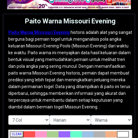
Paito Warna Missouri Evening
Paito Warna Missouri Evening
historis adalah alat yang sangat
berguna bagi pemain togel untuk menganalisis pola angka
keluaran Missouri Evening Pools (Missouri Evening) dari waktu
ke waktu. Paito warna ini menyajikan data hasil keluaran dalam
bentuk visual yang memudahkan pemain untuk melihat tren
dan pola angka yang sering muncul. Dengan memanfaatkan
paito warna Missouri Evening historis, pemain dapat membuat
prediksi yang lebih tepat dan meningkatkan peluang mereka
dalam permainan togel. Data yang ditampilkan di paito ini terus
diperbarui, sehingga memberikan informasi yang akurat dan
terpercaya untuk membantu dalam setiap keputusan yang
diambil dalam bermain togel Missouri Evening. :
CLEAR