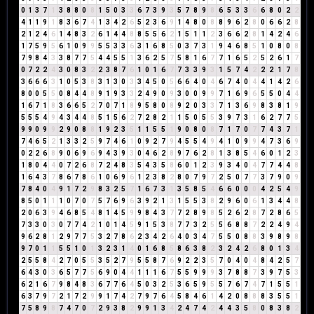
0
1
3
7
1
3
8
8
0
8
1
5
0
3
3
6
7
3
9
3
5
7
8
9
8
6
5
3
3
6
6
8
0
2
2
4
1
1
9
1
8
3
6
7
4
1
3
4
2
6
5
2
3
6
9
1
4
8
0
8
8
9
6
2
8
0
6
6
2
8
2
1
2
4
6
1
4
8
3
2
6
1
4
4
8
8
5
5
6
2
1
5
1
1
2
3
6
6
2
8
1
4
2
4
6
1
7
5
9
5
6
1
0
9
9
5
5
3
3
6
3
1
6
8
5
0
3
7
3
1
9
4
6
8
5
1
0
8
0
8
7
9
8
4
3
3
8
7
7
5
4
4
5
5
1
3
6
2
5
7
5
8
1
6
7
7
1
6
5
2
5
2
6
1
7
0
7
2
2
4
3
0
8
3
2
2
3
8
7
6
1
0
1
6
7
7
3
3
9
3
1
5
7
4
2
2
2
1
7
8
3
6
6
6
3
1
0
5
3
8
3
1
3
0
3
3
4
5
0
5
6
6
4
0
4
6
7
4
0
4
4
1
4
2
6
8
0
0
5
5
0
8
4
4
8
9
1
9
3
3
2
4
9
0
9
3
0
0
9
9
7
1
6
9
6
5
5
0
4
4
1
6
7
1
8
3
6
6
5
2
7
0
7
1
8
9
5
8
0
8
9
2
0
3
3
7
1
3
6
9
8
3
8
1
9
5
5
5
4
9
4
3
4
4
8
5
1
5
6
2
7
2
8
2
1
1
5
0
5
5
3
9
7
3
1
6
2
7
7
5
9
9
0
9
9
2
9
0
8
8
1
9
2
3
5
1
1
5
5
1
9
0
8
0
8
7
1
7
0
7
7
4
3
7
1
7
4
6
5
2
1
3
3
2
5
9
7
4
6
1
0
9
2
7
9
4
5
5
4
9
4
1
0
9
9
4
7
3
6
9
0
2
2
6
8
9
0
6
9
6
9
4
3
9
3
0
4
6
2
8
9
7
6
2
8
1
3
8
5
4
6
0
1
2
3
1
8
0
4
4
0
7
2
6
8
7
2
4
8
3
5
4
3
5
8
6
0
1
2
3
9
3
4
0
4
7
7
4
4
8
1
6
4
3
7
8
6
7
8
6
1
0
6
9
6
1
2
3
8
2
8
0
7
9
7
2
5
0
7
7
3
7
9
0
9
7
8
4
0
4
9
1
7
2
9
8
3
2
5
7
1
6
7
3
1
3
5
8
5
4
6
6
0
0
0
4
2
5
4
9
8
5
0
1
1
1
0
7
0
7
5
7
6
9
6
3
9
2
1
3
1
5
5
3
8
2
9
6
0
6
1
3
4
4
8
2
0
6
3
9
4
6
8
5
4
8
1
4
5
9
9
8
4
3
7
7
2
8
9
8
5
2
6
2
8
7
2
8
6
5
7
3
3
0
3
0
7
7
4
2
1
0
1
4
5
9
1
5
3
8
7
7
3
2
5
5
6
8
8
7
2
2
4
9
4
9
6
2
8
1
2
9
7
7
5
3
2
7
8
6
2
3
4
2
6
4
0
3
4
7
5
5
0
8
8
3
9
8
9
8
9
7
0
1
1
5
5
1
0
1
3
2
3
1
4
0
1
6
8
5
8
6
3
8
2
3
2
4
2
6
8
0
1
3
4
2
5
5
8
4
2
7
0
5
5
3
5
2
7
9
5
5
8
7
6
9
2
2
3
5
7
0
4
0
4
8
4
2
5
7
6
4
3
0
3
6
5
7
7
5
6
9
0
4
4
1
1
1
6
7
5
5
9
9
9
3
7
8
8
7
3
9
7
5
3
6
2
1
6
7
9
8
4
8
3
6
7
7
6
4
5
0
3
2
5
3
6
5
9
5
5
7
6
7
4
7
1
5
5
1
6
3
7
9
7
2
1
7
2
9
9
1
7
4
2
7
9
7
6
4
5
8
4
6
1
4
2
0
8
8
8
3
5
5
1
7
5
8
9
8
7
4
7
0
7
2
9
3
8
2
9
9
1
3
4
2
4
7
4
2
4
4
3
5
8
0
8
3
8
2