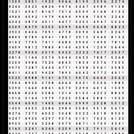
1
3
0
9
9
3
8
5
1
6
1
9
2
3
5
9
0
6
6
3
8
1
9
9
9
2
3
9
6
6
2
2
7
4
2
8
2
4
0
4
3
0
2
3
5
6
8
2
6
8
9
4
7
6
4
0
4
6
7
4
4
9
8
9
8
9
1
3
8
2
1
5
2
1
3
6
9
6
7
4
8
1
6
7
4
7
0
1
4
5
0
5
0
9
9
0
1
6
8
5
4
1
3
2
5
4
9
0
0
0
4
5
9
2
2
1
9
7
9
7
9
6
9
0
9
9
9
0
8
8
7
4
5
9
5
2
2
4
0
4
6
3
4
2
6
3
8
7
4
2
4
5
1
1
2
4
4
7
7
5
5
2
5
3
8
4
9
4
7
2
5
5
2
4
6
0
3
0
9
9
8
4
7
9
7
6
3
5
5
1
4
3
9
9
9
6
6
9
0
9
0
6
4
8
3
8
8
2
2
4
2
9
3
3
6
0
4
0
6
6
7
0
9
1
1
4
7
7
8
6
3
0
9
0
9
3
6
8
7
6
0
2
6
7
4
8
8
0
9
9
8
7
8
9
8
0
9
4
1
5
1
8
0
7
7
2
9
1
3
4
3
4
4
0
4
8
1
3
2
5
4
1
0
2
2
7
7
9
5
5
7
4
1
1
2
0
6
8
0
8
3
9
0
0
0
1
4
9
0
9
7
8
1
6
7
3
6
5
9
5
9
8
1
2
3
7
8
8
0
8
8
1
4
0
4
6
3
9
4
4
1
2
0
9
9
5
6
4
4
8
2
2
7
8
6
9
0
0
6
6
0
3
1
9
1
5
4
2
0
2
2
2
2
2
4
7
6
1
7
8
2
5
3
7
1
0
8
1
4
5
1
1
6
6
3
3
3
7
4
2
5
0
4
4
8
3
6
3
3
6
7
8
8
7
6
5
2
6
8
5
3
3
0
0
0
4
9
8
6
5
7
5
2
5
7
6
8
4
3
7
1
8
3
4
7
0
3
7
6
4
7
3
5
5
1
9
9
7
5
3
7
2
8
7
6
3
4
4
4
8
6
7
7
1
8
9
2
9
8
8
5
9
6
1
7
3
5
8
5
4
8
4
1
1
2
4
3
6
3
9
9
4
2
8
1
7
8
9
3
3
6
0
4
2
6
4
7
7
2
9
4
0
1
1
2
5
5
2
5
7
8
9
8
8
7
9
1
4
1
5
6
7
5
1
6
9
0
7
5
3
6
6
6
0
6
2
5
6
2
8
7
0
0
4
4
8
9
2
0
2
3
7
5
8
4
6
0
6
4
1
0
4
2
1
3
5
3
0
6
6
1
8
8
5
4
5
3
9
0
9
1
6
6
0
6
0
8
4
1
5
6
3
7
0
7
3
2
9
0
9
6
0
1
4
5
1
5
0
9
9
8
6
5
8
4
8
3
0
0
0
5
3
8
6
5
1
3
1
4
5
0
1
5
3
8
4
2
5
2
7
8
8
3
9
3
1
3
1
6
7
3
1
6
4
1
1
9
7
9
7
7
2
2
5
7
5
5
8
4
3
5
8
8
1
9
1
5
5
3
8
5
5
4
4
8
6
5
4
3
7
1
4
0
5
5
6
0
4
6
1
3
9
9
9
9
2
3
2
8
1
5
5
1
2
3
1
4
3
0
3
4
5
0
3
3
2
3
8
6
5
2
9
8
4
3
5
5
8
5
4
9
5
1
8
9
5
6
7
0
7
8
2
7
6
4
7
2
7
3
1
6
0
3
2
5
3
0
4
8
3
0
3
2
2
4
4
3
1
8
9
8
9
5
0
5
9
2
4
7
2
6
9
3
0
3
4
2
9
7
7
9
3
7
6
4
0
1
0
1
1
7
6
3
3
6
6
1
2
3
5
8
9
3
3
6
4
7
4
6
1
3
2
0
8
8
5
9
7
9
7
4
8
7
1
8
3
7
0
9
9
4
3
4
1
5
5
1
6
3
9
3
2
4
1
5
6
2
4
0
4
0
2
5
9
5
4
9
1
2
3
7
9
1
1
2
5
6
1
8
9
8
4
2
6
8
1
2
4
7
2
7
1
6
6
3
1
6
2
4
6
3
6
1
8
9
9
3
1
7
8
4
9
9
6
6