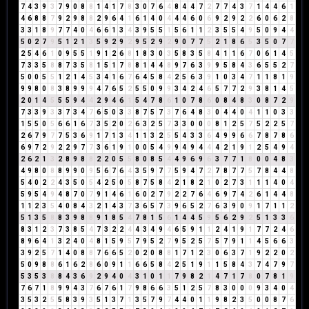
7
4
3
9
3
7
9
0
8
8
1
4
1
7
8
3
0
7
6
4
8
4
4
7
2
7
7
4
3
7
1
4
4
6
1
4
6
8
8
7
9
2
9
8
8
2
9
6
4
1
6
1
4
0
4
4
4
6
0
6
9
2
9
2
2
6
0
6
2
8
3
3
1
8
9
7
7
4
0
4
6
6
1
3
4
3
9
5
5
1
5
6
1
1
2
3
5
5
4
9
5
0
9
4
4
5
0
2
7
9
5
1
2
1
3
5
9
2
9
2
9
5
2
9
2
9
0
7
7
5
2
1
8
6
5
3
5
0
7
7
2
5
4
6
1
0
9
5
5
1
9
1
2
6
8
1
8
3
0
3
5
8
3
5
8
4
1
1
6
7
0
6
1
4
5
7
3
3
5
8
8
7
3
5
8
1
5
1
7
8
8
1
4
4
8
9
7
6
3
9
9
5
8
4
3
6
5
5
2
7
5
0
0
5
5
1
2
1
4
5
3
4
1
6
7
6
4
5
8
4
2
5
6
3
9
1
0
3
4
7
1
1
8
1
9
9
9
8
0
8
3
8
9
9
9
4
7
6
5
2
5
5
0
9
9
3
4
2
4
6
5
7
7
2
9
3
8
1
4
5
2
0
1
4
5
5
5
9
4
4
2
9
4
6
1
5
4
7
8
6
1
0
7
8
6
0
8
4
8
3
0
8
7
2
9
7
3
3
9
3
3
7
3
4
7
6
5
0
3
3
8
7
5
7
3
7
6
4
8
3
0
4
4
0
4
1
1
0
3
3
1
5
5
0
5
6
6
1
6
7
3
5
2
0
2
6
3
2
5
7
3
3
0
0
0
8
1
2
5
7
5
2
2
5
7
2
6
7
9
7
7
5
3
6
9
1
7
1
3
4
1
1
3
2
5
5
4
3
3
6
4
9
9
6
6
7
8
7
8
6
6
9
7
2
9
2
2
9
7
7
3
6
1
9
1
0
0
5
4
9
9
4
9
4
4
4
2
1
9
1
2
5
4
9
4
2
6
2
1
3
2
8
9
8
8
2
2
0
5
5
8
0
8
5
4
4
9
6
9
6
3
7
7
1
8
0
0
4
8
3
4
9
8
0
8
8
9
9
0
9
5
6
7
6
4
3
5
9
7
7
5
9
4
7
2
7
8
7
7
5
7
8
4
4
8
5
4
0
2
2
4
3
5
0
5
4
2
5
0
5
8
7
5
8
4
2
1
8
2
1
0
2
7
3
1
1
1
4
0
4
5
9
5
4
9
4
8
7
0
7
9
1
4
6
1
6
0
2
7
9
2
2
7
6
4
6
9
7
4
2
6
1
4
4
8
1
1
2
3
5
4
0
8
4
3
2
1
4
3
7
3
6
5
7
3
9
6
5
2
7
6
3
9
0
9
1
7
1
1
2
5
1
3
5
8
8
3
9
8
8
9
1
8
5
4
7
8
1
5
6
1
4
4
5
9
5
6
2
9
2
5
1
3
3
6
8
3
1
2
3
7
3
8
5
4
7
3
2
2
4
4
3
4
9
4
6
5
9
1
1
2
4
1
9
1
7
7
2
4
6
8
9
6
4
1
3
2
4
0
4
8
1
5
9
5
7
9
5
2
7
9
5
2
5
7
5
7
9
1
1
4
5
6
6
3
3
9
2
5
7
1
4
0
8
8
7
6
6
5
2
0
2
0
8
8
1
7
1
2
3
0
6
3
7
1
9
2
2
0
2
5
0
9
8
8
6
1
6
2
8
6
0
9
1
1
6
6
5
8
4
2
5
1
9
1
1
5
8
4
3
7
4
7
9
7
5
3
5
3
8
8
4
3
6
9
2
9
4
0
4
3
1
0
1
1
7
9
8
2
1
4
7
1
7
8
0
7
8
1
9
7
6
7
1
8
9
9
4
3
7
6
7
6
1
7
9
8
6
6
3
5
1
2
5
7
8
3
0
0
0
9
3
4
0
4
3
5
3
2
5
5
8
3
9
3
5
1
3
7
1
3
5
7
9
7
4
4
0
1
1
9
8
2
3
5
0
0
8
7
6