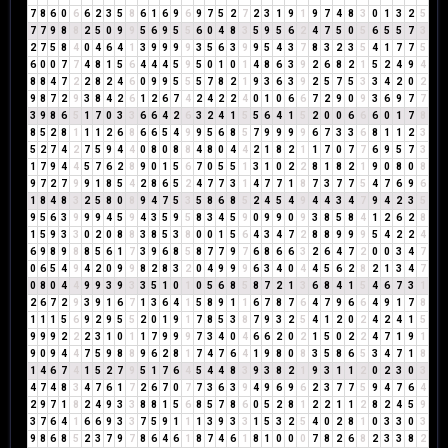
7
8
6
0
6
6
2
3
5
8
6
1
6
9
6
9
7
5
2
7
2
3
1
9
1
9
7
4
8
3
0
1
3
2
5
7
7
9
8
8
2
5
0
9
9
5
6
9
5
5
6
0
4
8
3
5
9
5
6
2
4
7
5
0
5
6
5
5
7
3
2
7
5
8
4
0
4
6
4
1
3
9
9
9
9
3
5
6
3
9
9
5
4
3
7
8
3
2
3
5
4
1
7
7
5
6
0
0
7
7
4
8
1
5
6
4
4
4
5
9
5
0
1
0
1
4
8
6
3
9
2
6
8
2
1
5
2
4
9
4
8
8
4
7
2
2
8
2
4
6
0
9
9
5
5
5
7
8
2
1
9
3
6
3
9
2
5
7
5
3
3
4
2
0
2
9
8
7
2
9
3
8
4
2
6
1
2
6
7
4
2
4
2
2
4
0
1
0
6
6
7
2
9
0
9
3
6
9
7
7
3
9
8
6
5
1
7
0
3
3
6
6
4
2
6
3
2
4
1
5
5
6
4
1
5
2
0
0
6
6
6
0
1
7
8
8
5
2
8
1
1
1
2
6
8
6
6
5
4
9
9
5
6
8
5
7
9
9
9
9
6
7
3
3
6
8
1
1
2
3
5
2
7
4
2
7
5
9
4
4
0
8
0
8
8
4
8
0
4
4
2
1
8
2
1
1
7
0
7
7
6
9
5
7
3
1
7
9
4
4
5
7
6
2
8
9
0
1
5
6
7
0
5
5
1
3
1
0
2
2
8
1
8
2
1
9
0
8
0
8
9
7
2
7
9
9
1
8
5
4
2
8
6
5
2
4
7
7
3
1
4
7
7
1
8
7
3
7
7
5
4
7
6
9
6
1
8
4
8
3
2
5
8
0
8
9
4
7
5
3
5
8
6
8
5
2
4
5
4
9
4
4
3
4
7
9
4
2
3
5
9
5
6
3
9
9
9
4
5
9
4
3
5
9
5
8
3
4
5
9
0
9
9
0
9
3
8
5
8
4
1
2
6
2
8
1
5
9
3
3
0
2
0
8
8
3
8
5
3
8
0
0
1
5
6
4
3
4
7
2
8
8
9
9
9
5
4
2
2
4
6
9
8
9
8
8
5
6
1
7
3
9
6
8
5
8
7
7
9
7
6
8
6
6
3
2
6
4
7
2
0
0
3
4
7
0
6
5
4
9
4
2
0
9
9
8
2
8
3
2
0
4
9
9
9
6
3
4
0
4
4
5
6
2
8
2
1
3
4
7
0
8
0
4
4
9
9
3
9
3
3
5
1
0
1
0
5
6
8
5
8
7
2
1
3
6
8
4
1
5
4
6
7
3
1
2
6
7
2
9
3
9
1
6
7
1
3
6
4
1
5
8
9
1
1
6
7
8
7
6
4
7
9
6
6
4
9
1
7
8
1
1
1
5
6
9
2
9
5
5
2
0
1
9
1
7
8
5
3
8
7
9
3
2
5
4
1
2
0
2
4
2
4
1
5
9
9
9
2
2
2
3
1
0
1
1
7
9
9
9
7
3
4
0
4
6
6
2
0
2
1
5
0
2
2
4
7
1
9
1
9
0
9
4
4
7
5
9
8
8
9
6
2
8
1
7
4
7
6
4
1
9
8
0
8
3
5
8
6
5
3
4
7
1
8
1
4
6
7
4
1
5
2
7
9
5
1
7
6
4
5
4
4
8
3
9
3
8
2
1
9
3
1
1
2
0
2
3
0
3
4
7
4
8
3
4
7
6
1
7
2
6
7
0
7
7
3
6
3
9
4
9
6
9
6
2
3
7
7
5
9
4
7
6
4
2
9
7
1
8
2
4
9
3
3
8
8
1
5
6
8
5
7
8
6
0
5
2
8
1
2
2
1
1
2
8
2
4
5
9
3
7
6
4
1
6
6
9
3
3
7
5
9
1
1
1
3
9
3
3
1
5
3
2
5
4
0
2
8
1
0
3
3
0
3
9
8
6
8
5
2
3
7
9
7
8
6
4
6
1
8
7
4
6
1
8
1
0
0
0
7
8
2
6
8
2
3
3
8
2