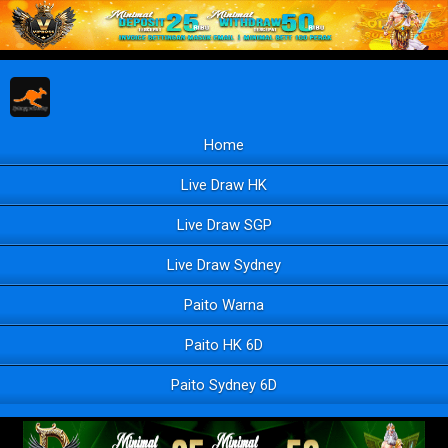
Home
Live Draw HK
Live Draw SGP
Live Draw Sydney
Paito Warna
Paito HK 6D
Paito Sydney 6D