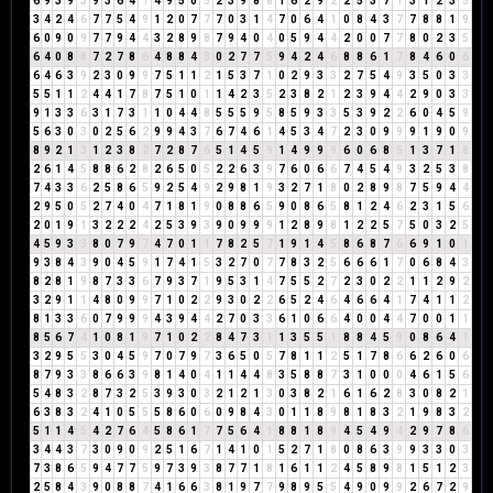
6
9
3
9
3
9
3
6
4
1
4
9
5
0
5
2
3
9
8
8
1
6
2
9
2
2
5
3
7
1
3
1
2
3
5
3
4
2
4
6
7
7
5
4
9
1
2
0
7
7
7
0
3
1
4
7
0
6
4
1
0
8
4
3
7
7
8
8
1
9
6
0
9
0
9
7
7
9
4
4
3
2
8
9
8
7
9
4
0
4
0
5
9
4
4
2
0
0
7
7
8
0
2
3
5
6
4
0
8
8
7
2
7
8
6
4
8
8
4
3
0
2
7
7
5
9
4
2
4
6
8
8
6
1
7
8
4
6
0
6
6
4
6
3
9
2
3
0
9
9
7
5
1
1
2
1
5
3
7
1
0
2
9
3
3
2
7
5
4
9
3
5
0
3
3
5
5
1
1
2
4
4
1
7
8
7
5
1
0
1
1
4
2
3
5
2
3
8
2
1
2
3
9
4
4
2
9
0
3
3
9
1
3
3
6
3
1
7
3
1
1
0
4
4
8
5
5
5
9
5
8
5
9
3
3
5
3
9
2
2
6
0
4
5
9
5
6
3
0
3
0
2
5
6
2
9
9
4
3
7
6
7
4
6
1
4
5
3
4
7
2
3
0
9
9
9
1
9
0
9
8
9
2
1
3
1
2
3
8
2
7
2
8
7
6
5
1
4
5
9
1
4
9
9
9
6
0
6
8
5
1
3
7
1
8
2
6
1
4
5
8
8
6
2
8
2
6
5
0
5
2
2
6
3
9
7
6
0
6
6
7
4
5
4
9
3
2
5
3
8
7
4
3
3
6
2
5
8
6
5
9
2
5
4
9
2
9
8
1
9
3
2
7
1
8
0
2
8
9
8
7
5
9
4
4
2
9
5
0
5
2
7
4
0
4
7
1
8
1
9
0
8
8
6
5
9
0
8
6
5
8
1
2
4
6
2
3
1
5
6
2
0
1
9
1
3
2
2
2
4
2
5
3
9
3
9
0
9
9
9
1
2
8
9
8
1
2
2
5
7
5
0
3
2
5
4
5
9
3
3
8
0
7
9
7
4
7
0
1
1
7
8
2
5
7
1
9
1
4
5
8
6
8
7
6
6
9
1
0
1
9
3
8
4
3
9
0
4
5
9
1
7
4
1
5
3
2
7
0
7
7
8
3
2
5
6
6
6
1
7
0
6
8
4
3
8
2
8
1
9
8
7
3
3
6
7
9
3
7
1
9
5
3
1
4
7
5
5
2
7
2
3
0
2
2
1
1
2
9
2
3
2
9
1
1
4
8
0
9
9
7
1
0
2
2
9
3
0
2
2
6
5
2
4
6
4
6
6
4
1
7
4
1
1
2
8
1
3
3
6
0
7
9
9
9
4
3
9
4
4
2
7
0
3
3
6
1
0
6
6
4
0
0
4
4
7
0
0
1
1
8
5
6
7
4
1
0
8
1
9
7
1
0
2
2
8
4
7
3
1
1
3
5
5
1
8
8
4
5
9
0
8
6
4
1
3
2
9
5
5
3
0
4
5
9
7
0
7
9
7
3
6
5
0
5
7
8
1
1
2
5
1
7
8
6
6
2
6
0
6
8
7
9
3
3
8
6
6
3
9
8
1
4
0
4
1
1
4
4
8
3
5
8
8
7
3
1
0
0
0
4
6
1
5
6
5
4
8
3
2
8
7
3
2
5
3
9
3
0
3
2
1
2
1
3
0
3
8
2
1
6
1
6
2
8
3
0
8
2
1
6
3
8
3
2
4
1
0
5
5
5
8
6
0
6
0
9
8
4
3
0
1
1
8
9
8
1
8
3
2
1
9
8
3
2
5
1
1
4
5
4
2
7
6
4
5
8
6
1
7
7
5
6
4
1
8
8
1
8
9
4
5
4
9
4
2
9
7
8
6
3
4
4
3
7
3
0
9
0
9
2
5
1
6
7
1
4
1
0
1
5
2
7
1
8
0
8
6
3
9
9
3
3
0
3
7
3
8
6
5
9
4
7
7
5
9
7
3
9
3
8
7
7
1
8
1
6
1
1
2
4
5
8
9
8
1
5
1
2
3
2
5
8
4
3
9
0
8
8
7
4
1
6
6
3
8
1
9
7
7
9
8
9
5
5
4
9
0
9
9
2
6
7
2
9