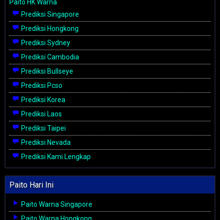
Paito HK Warna
Prediksi Singapore
Prediksi Hongkong
Prediksi Sydney
Prediksi Cambodia
Prediksi Bullseye
Prediksi Pcso
Prediksi Korea
Prediksi Laos
Prediksi Taipei
Prediksi Nevada
Prediksi Kami Lengkap
Paito Hari Ini
Paito Warna Singapore
Paito Warna Hongkong