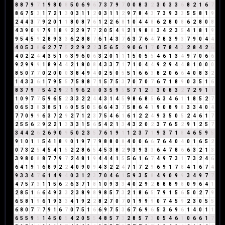
8
8
7
9
7
1
9
8
0
8
5
0
6
9
6
7
3
7
9
7
0
0
8
3
2
3
0
3
3
6
8
2
1
6
7
8
6
7
5
3
1
7
2
1
3
0
3
1
1
2
0
3
1
1
2
9
7
8
4
3
7
3
9
3
3
5
5
8
1
9
2
4
4
3
7
9
2
0
1
1
8
0
8
7
6
1
2
2
6
8
1
0
4
4
8
6
2
8
0
8
6
2
8
0
8
4
3
9
0
9
7
9
1
8
9
2
2
9
7
7
2
0
5
4
9
2
1
9
8
8
3
4
2
3
5
4
1
8
1
9
9
5
4
5
9
2
8
9
3
3
6
2
8
8
7
6
1
4
3
7
6
3
7
6
4
7
8
3
9
3
7
9
0
4
4
4
0
5
3
8
6
2
7
7
5
2
2
9
2
2
3
5
6
5
2
9
0
6
1
7
0
7
8
4
3
2
8
4
2
6
4
0
2
2
4
4
3
5
1
6
3
9
6
0
6
3
2
0
1
1
1
5
0
5
5
4
6
1
3
4
9
7
0
6
6
9
2
9
9
9
1
8
9
4
4
2
1
8
0
8
4
3
3
7
1
7
1
0
4
4
9
2
9
4
4
8
1
0
0
0
8
5
0
7
7
0
2
0
0
0
3
8
4
9
4
0
2
5
0
5
5
1
6
6
3
8
2
0
6
6
4
0
8
3
2
1
4
3
3
6
1
7
9
5
5
7
5
8
8
7
1
5
7
5
3
7
0
7
0
7
6
7
1
8
9
0
3
5
1
6
8
3
7
9
7
5
4
2
9
2
1
9
6
2
8
0
3
5
9
5
5
7
1
2
3
3
0
8
3
2
7
2
9
1
1
1
0
9
7
7
5
9
6
5
2
3
3
2
2
4
4
3
1
4
5
9
8
6
8
5
6
3
4
6
1
1
8
5
2
7
0
6
5
3
8
3
8
5
1
6
0
5
5
0
5
6
6
4
3
7
5
8
6
4
1
9
0
8
9
8
3
3
4
0
4
7
7
0
9
9
6
3
7
2
9
2
7
1
2
3
7
5
4
6
1
6
1
2
2
4
9
3
5
0
5
2
4
6
1
7
2
5
5
6
2
9
2
2
1
3
3
3
1
5
6
5
4
2
1
3
4
3
2
0
2
3
7
6
5
2
9
1
2
5
7
3
4
4
2
6
2
6
9
0
9
5
0
2
3
5
7
6
1
9
1
1
2
3
7
1
9
3
7
1
8
4
6
5
9
5
9
1
0
1
1
5
4
1
8
9
0
1
9
7
7
9
8
8
0
8
4
0
0
6
6
7
6
4
0
4
0
1
6
5
2
0
7
3
2
5
4
5
4
1
5
2
2
8
6
5
4
5
3
8
2
9
3
9
3
3
6
4
7
8
6
6
3
2
1
3
3
9
8
0
8
8
7
7
9
7
2
4
8
1
9
4
4
4
1
5
5
6
1
6
7
4
9
7
3
1
7
3
2
4
6
6
4
1
9
1
6
8
9
2
2
4
0
9
0
9
4
3
2
2
4
7
1
7
2
9
6
9
1
7
8
4
1
6
7
4
9
3
3
4
7
6
1
4
9
4
0
3
1
2
3
7
0
4
6
1
5
9
3
5
8
4
9
0
9
9
3
4
9
7
7
4
7
5
7
3
1
1
5
6
2
6
3
7
1
8
1
0
9
3
3
4
0
2
9
2
8
8
8
9
8
0
9
6
4
1
2
8
5
1
6
6
4
9
3
3
2
3
8
9
8
9
8
5
7
3
2
1
8
6
5
7
9
1
5
6
5
0
2
7
9
6
5
8
1
9
6
1
9
3
3
4
1
9
2
2
8
2
7
0
7
0
1
9
9
9
0
7
4
5
9
2
3
0
5
5
6
8
0
7
7
7
9
1
6
7
0
7
5
1
6
6
9
7
5
3
6
7
6
9
6
5
3
6
9
6
1
4
0
1
1
6
5
5
9
5
1
4
5
0
5
4
2
0
5
5
4
8
5
7
3
2
8
5
7
3
0
5
4
6
1
0
6
6
1
7