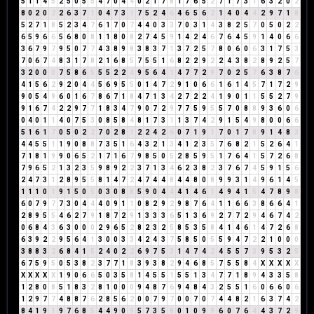
5
1
1
4
5
2
5
0
5
5
4
7
0
4
4
0
2
1
7
8
1
7
6
5
2
7
1
7
3
1
6
3
2
0
2
8
0
2
0
2
2
6
3
7
1
0
4
7
3
1
7
5
2
4
6
4
6
5
6
2
1
4
0
4
4
2
9
7
1
8
5
2
7
1
8
5
2
3
4
7
6
1
7
0
7
4
4
0
3
3
7
0
3
1
4
3
8
2
5
7
0
5
0
2
2
6
5
9
6
6
5
6
8
0
8
1
1
8
0
8
2
7
4
5
9
1
4
2
4
6
7
6
4
5
9
1
4
0
6
6
3
6
7
9
7
9
5
0
7
7
4
3
8
9
8
3
8
3
7
1
3
7
2
5
7
8
0
6
0
6
3
1
7
5
3
7
0
6
7
4
8
3
1
7
8
2
1
6
8
5
7
5
5
1
6
8
2
2
9
2
2
4
3
8
2
8
9
2
5
7
3
2
0
0
0
7
5
8
6
5
5
5
2
2
4
9
5
6
4
1
4
7
7
2
9
7
0
2
5
7
6
3
8
7
6
4
1
5
6
2
9
2
0
4
4
5
6
9
5
5
0
1
4
7
2
9
1
0
6
6
1
6
1
4
5
7
1
7
2
9
9
0
5
4
9
6
0
1
6
7
8
6
7
1
8
4
7
1
3
4
2
7
2
2
4
1
9
0
1
1
5
5
2
7
9
9
1
6
7
4
2
2
9
7
7
1
8
3
4
7
9
0
7
2
9
7
7
5
9
5
5
7
0
8
8
9
3
6
0
6
0
4
0
1
1
4
0
7
5
3
0
8
5
8
4
8
1
7
3
1
1
3
7
4
2
9
1
5
4
9
8
0
0
6
6
5
1
6
1
7
0
5
0
2
2
7
0
2
8
1
2
2
4
2
6
0
7
1
9
1
7
0
1
7
8
9
1
4
8
3
4
4
5
5
1
1
9
0
8
8
7
3
5
1
6
4
3
2
1
3
4
1
2
3
5
7
6
8
2
1
5
2
6
4
1
7
1
8
1
9
9
0
6
5
2
1
7
1
6
7
9
8
5
0
5
2
8
5
9
5
1
7
6
4
1
5
7
2
6
8
7
9
6
5
2
1
3
2
3
5
9
8
9
2
2
3
7
1
3
4
6
2
3
8
2
3
7
6
7
4
5
9
1
5
6
2
4
7
3
1
2
8
9
5
5
8
1
4
7
2
4
7
4
4
8
4
4
8
0
8
9
9
3
1
4
9
6
1
4
5
1
1
1
0
1
9
1
5
0
5
0
3
0
8
8
5
9
0
4
4
4
1
4
6
1
4
9
4
1
5
4
7
8
9
8
6
0
7
9
7
7
3
0
4
4
4
0
9
1
1
0
8
2
9
2
9
8
7
6
4
1
1
6
6
3
8
6
6
4
1
2
8
9
5
5
4
6
2
7
9
1
8
7
2
9
1
3
3
3
6
5
1
3
6
9
2
7
7
2
9
4
6
7
4
2
0
6
8
4
3
6
3
0
0
0
2
9
6
5
2
8
2
3
2
5
8
5
3
5
8
4
1
4
6
1
4
7
2
6
8
6
3
9
2
2
9
5
6
4
1
3
0
0
3
3
4
2
4
3
7
5
8
5
0
5
5
9
4
7
2
2
1
0
0
0
3
8
8
3
2
6
8
4
1
5
2
4
0
2
2
6
9
7
5
3
1
4
7
4
2
4
5
5
7
3
9
5
3
2
5
6
7
5
9
5
0
5
3
8
2
3
7
7
1
8
3
9
3
8
2
9
4
6
8
5
7
5
5
8
4
X
X
X
X
X
X
X
X
X
X
1
9
0
6
6
5
0
3
5
8
1
4
5
5
1
5
5
1
3
4
7
7
1
8
9
4
3
3
5
8
1
2
8
0
8
5
1
8
3
2
8
1
0
0
0
9
4
8
7
6
9
4
8
4
3
2
5
5
1
6
0
6
6
0
6
1
2
9
7
7
4
8
8
7
6
2
8
5
6
2
0
0
7
9
7
0
0
7
0
7
4
4
8
2
1
6
3
7
4
2
8
4
1
9
1
9
7
6
8
5
4
4
9
0
9
5
7
3
5
8
0
1
0
9
9
6
0
7
6
4
4
3
7
2
9