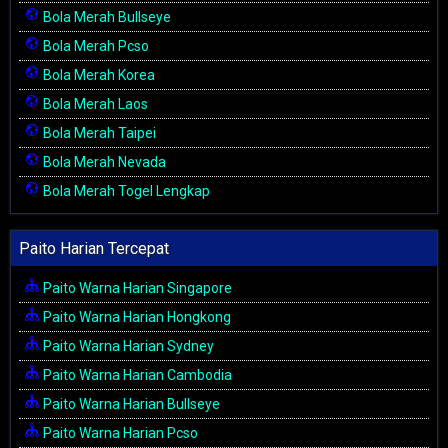
Bola Merah Bullseye
Bola Merah Pcso
Bola Merah Korea
Bola Merah Laos
Bola Merah Taipei
Bola Merah Nevada
Bola Merah Togel Lengkap
Paito Harian Tercepat
Paito Warna Harian Singapore
Paito Warna Harian Hongkong
Paito Warna Harian Sydney
Paito Warna Harian Cambodia
Paito Warna Harian Bullseye
Paito Warna Harian Pcso