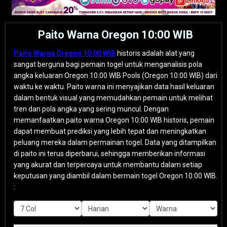
Paito Warna Oregon 10:00 WIB
Paito Warna Oregon 10:00 WIB
historis adalah alat yang
sangat berguna bagi pemain togel untuk menganalisis pola
angka keluaran Oregon 10:00 WIB Pools (Oregon 10:00 WIB) dari
waktu ke waktu. Paito warna ini menyajikan data hasil keluaran
dalam bentuk visual yang memudahkan pemain untuk melihat
tren dan pola angka yang sering muncul. Dengan
memanfaatkan paito warna Oregon 10:00 WIB historis, pemain
dapat membuat prediksi yang lebih tepat dan meningkatkan
peluang mereka dalam permainan togel. Data yang ditampilkan
di paito ini terus diperbarui, sehingga memberikan informasi
yang akurat dan terpercaya untuk membantu dalam setiap
keputusan yang diambil dalam bermain togel Oregon 10:00 WIB.
: