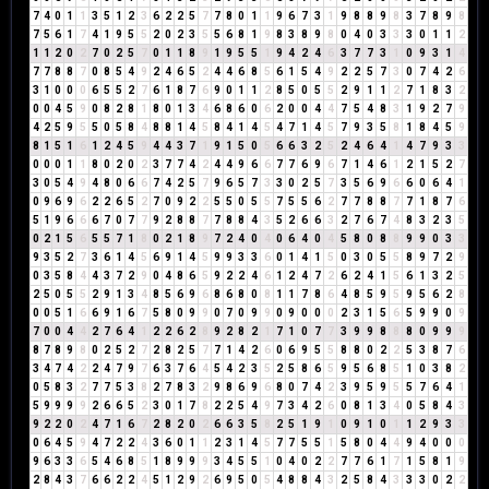
7
4
0
1
1
3
5
1
2
3
6
2
2
5
7
7
8
0
1
1
9
6
7
3
1
9
8
8
9
8
3
7
8
9
8
7
5
6
1
7
4
1
9
5
5
2
0
2
3
5
5
6
8
1
9
8
3
8
9
8
0
4
0
3
3
3
0
1
1
2
1
1
2
0
2
7
0
2
5
7
0
1
1
8
9
1
9
5
5
1
9
4
2
4
6
3
7
7
3
1
0
9
3
1
4
7
7
8
8
7
0
8
5
4
9
2
4
6
5
2
4
4
6
8
5
6
1
5
4
9
2
2
5
7
3
0
7
4
2
6
3
1
0
0
0
6
5
5
2
7
6
1
8
7
6
9
0
1
1
2
8
5
0
5
5
2
9
1
1
2
7
1
8
3
2
0
0
4
5
9
0
8
2
8
1
8
0
1
3
4
6
8
6
0
6
2
0
0
4
4
7
5
4
8
3
1
9
2
7
9
4
2
5
9
5
5
0
5
8
4
8
8
1
4
5
8
4
1
4
5
4
7
1
4
5
7
9
3
5
8
1
8
4
5
9
8
1
5
1
6
1
2
4
5
9
4
4
3
7
1
9
1
5
0
5
6
6
3
2
5
2
4
6
4
1
4
7
9
3
3
0
0
0
1
1
8
0
2
0
2
3
7
7
4
2
4
4
9
6
6
7
7
6
9
6
7
1
4
6
1
2
1
5
2
7
3
0
5
4
9
4
8
0
6
6
7
4
2
5
7
9
6
5
7
3
3
0
2
5
7
3
5
6
9
6
6
0
6
4
1
0
9
6
9
6
2
2
6
5
2
7
0
9
2
2
5
5
0
5
5
7
5
5
6
2
7
7
8
8
7
7
1
8
7
6
5
1
9
6
6
6
7
0
7
7
9
2
8
8
7
7
8
8
4
3
5
2
6
6
3
2
7
6
7
4
8
3
2
3
5
0
2
1
5
6
5
5
7
1
8
0
2
1
8
9
7
2
4
0
4
0
6
4
0
4
5
8
0
8
8
9
9
0
3
3
9
3
5
2
7
3
6
1
4
5
6
9
1
4
5
9
9
3
3
6
0
1
4
1
5
0
3
0
5
5
8
9
7
2
9
0
3
5
8
4
4
3
7
2
9
0
4
8
6
5
9
2
2
4
6
1
2
4
7
2
6
2
4
1
5
6
1
3
2
5
2
5
0
5
5
2
9
1
3
4
8
5
6
9
6
8
6
8
0
8
1
1
7
8
6
4
8
5
9
5
9
5
6
2
8
0
0
5
1
6
6
9
1
6
7
5
8
0
9
9
0
7
0
9
9
0
9
0
0
0
2
3
1
5
6
5
9
9
0
9
7
0
0
4
4
2
7
6
4
1
2
2
6
2
8
9
2
8
2
1
7
1
0
7
7
3
9
9
8
8
8
0
9
9
9
8
7
8
9
8
0
2
5
2
7
2
8
2
5
7
7
1
4
2
6
0
6
9
5
5
8
8
0
2
2
5
3
8
7
6
3
4
7
4
2
2
4
7
9
7
6
3
7
6
4
5
4
2
3
5
2
5
8
6
5
9
5
6
8
5
1
0
3
8
2
0
5
8
3
2
7
7
5
3
8
2
7
8
3
2
9
8
6
9
6
8
0
7
4
2
3
9
5
9
5
5
7
6
4
1
5
9
9
9
9
2
6
6
5
2
3
0
1
7
8
2
2
5
4
9
7
3
4
2
6
0
8
1
3
4
0
5
8
4
3
9
2
2
0
2
4
7
1
6
7
2
8
2
0
2
6
6
3
5
8
2
5
1
9
1
0
9
1
0
1
1
2
9
3
3
0
6
4
5
9
4
7
2
2
4
3
6
0
1
1
2
3
1
4
5
7
7
5
5
1
5
8
0
4
4
9
4
0
0
0
9
6
3
3
6
5
4
6
8
5
1
8
9
9
9
3
4
5
5
1
0
4
0
2
2
7
7
6
1
7
1
5
8
1
9
2
8
4
3
7
6
6
2
2
4
5
1
2
9
2
6
9
5
0
5
4
8
8
4
3
2
5
8
4
3
3
3
0
2
2