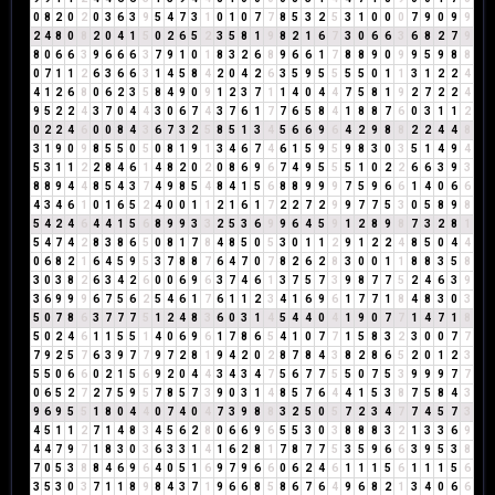
0
8
2
0
2
0
3
6
3
9
5
4
7
3
1
0
1
0
7
7
8
5
3
2
5
3
1
0
0
0
7
9
0
9
9
2
4
8
0
8
2
0
4
1
5
0
2
6
5
2
3
5
8
1
9
8
2
1
6
7
3
0
6
6
3
6
8
2
7
9
8
0
6
6
3
9
6
6
6
3
7
9
1
0
1
8
3
2
6
8
9
6
6
1
7
8
8
9
0
9
9
5
9
8
8
0
7
1
1
2
6
3
6
6
3
1
4
5
8
4
2
0
4
2
6
3
5
9
5
5
5
5
0
1
1
3
1
2
2
4
4
1
2
6
8
0
6
2
3
5
8
4
9
0
9
1
2
3
7
1
1
4
0
4
4
7
5
8
1
9
2
7
2
2
4
9
5
2
2
4
3
7
0
4
4
3
0
6
7
4
3
7
6
1
7
7
6
5
8
4
1
8
8
7
6
0
3
1
1
2
0
2
2
4
6
0
0
8
4
3
6
7
3
2
5
8
5
1
3
4
5
6
6
9
6
4
2
9
8
8
2
2
4
4
8
3
1
9
0
9
8
5
5
0
5
0
8
1
9
1
3
4
6
7
4
6
1
5
9
5
9
8
3
0
3
5
1
4
9
4
5
3
1
1
2
2
8
4
6
1
4
8
2
0
2
0
8
6
9
6
7
4
9
5
5
5
1
0
2
2
6
6
3
9
3
8
8
9
4
4
8
5
4
3
7
4
9
8
5
4
8
4
1
5
6
8
8
9
9
9
7
5
9
6
6
1
4
0
6
6
4
3
4
6
1
0
1
6
5
2
4
0
0
1
1
2
1
6
1
7
2
2
7
2
9
9
7
7
5
3
0
5
8
9
8
5
4
2
4
6
4
4
1
5
6
8
9
9
3
3
2
5
3
6
9
9
6
4
5
9
1
2
8
9
8
7
3
2
8
1
5
4
7
4
2
8
3
8
6
5
0
8
1
7
8
4
8
5
0
5
3
0
1
1
2
9
1
2
2
4
8
5
0
4
4
0
6
8
2
1
6
4
5
9
5
3
7
8
8
7
6
4
7
0
7
8
2
6
2
8
3
0
0
1
1
8
8
3
5
8
3
0
3
8
2
6
3
4
2
6
0
0
6
9
6
3
7
4
6
1
3
7
5
7
3
9
8
7
7
5
2
4
6
3
9
3
6
9
9
9
6
7
5
6
2
5
4
6
1
7
6
1
1
2
3
4
1
6
9
6
1
7
7
1
8
4
8
3
0
3
5
0
7
8
6
3
7
7
7
5
1
2
4
8
3
6
0
3
1
4
5
4
4
0
4
1
9
0
7
7
1
4
7
1
8
5
0
2
4
6
1
1
5
5
1
4
0
6
9
6
1
7
8
6
5
4
1
0
7
7
1
5
8
3
2
3
0
0
7
7
7
9
2
5
7
6
3
9
7
7
9
7
2
8
1
9
4
2
0
2
8
7
8
4
3
8
2
8
6
5
2
0
1
2
3
5
5
0
6
6
0
2
1
5
6
9
2
0
4
4
3
4
3
4
7
5
6
7
7
5
5
0
7
5
3
9
9
9
7
7
0
6
5
2
7
2
7
5
9
5
7
8
5
7
3
9
0
3
1
4
8
5
7
6
4
4
1
5
3
8
7
5
8
4
3
9
6
9
5
5
1
8
0
4
4
0
7
4
0
4
7
3
9
8
8
3
2
5
0
5
7
2
3
4
7
7
4
5
7
3
4
5
1
1
2
7
1
4
8
3
4
5
6
2
8
0
6
6
9
6
5
5
3
0
3
8
8
8
3
2
1
3
3
6
9
4
4
7
9
7
1
8
3
0
3
6
3
3
1
4
1
6
2
8
1
7
8
7
7
5
3
5
9
6
6
3
9
5
3
8
7
0
5
3
8
8
4
6
9
6
4
0
5
1
6
9
7
9
6
6
0
6
2
4
6
1
1
1
5
6
1
1
1
5
6
3
5
3
0
3
7
1
1
8
9
8
4
3
7
1
9
6
6
8
5
8
6
7
6
4
9
6
8
2
1
3
4
0
6
6