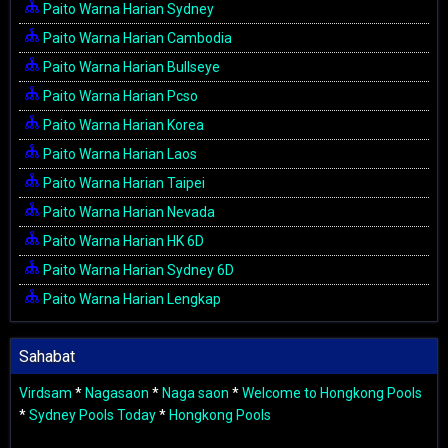
Paito Warna Harian Sydney
Paito Warna Harian Cambodia
Paito Warna Harian Bullseye
Paito Warna Harian Pcso
Paito Warna Harian Korea
Paito Warna Harian Laos
Paito Warna Harian Taipei
Paito Warna Harian Nevada
Paito Warna Harian HK 6D
Paito Warna Harian Sydney 6D
Paito Warna Harian Lengkap
Sahabat
Virdsam
*
Nagasaon
*
Naga saon
*
Welcome to Hongkong Pools
*
Sydney Pools Today
*
Hongkong Pools