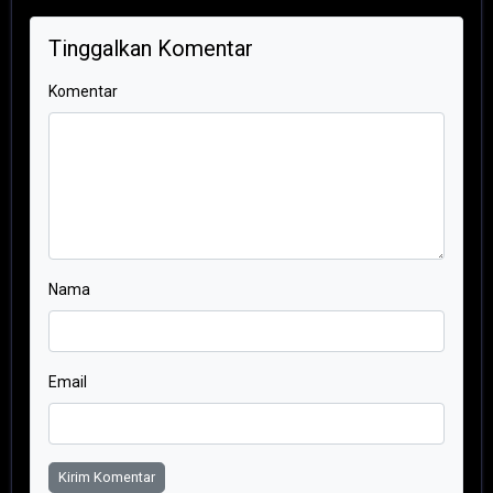
Tinggalkan Komentar
Komentar
Nama
Email
Kirim Komentar