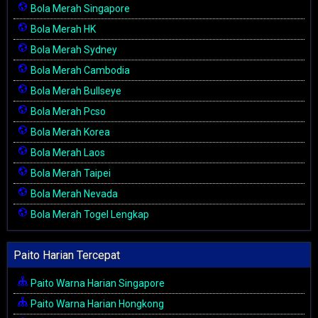
Bola Merah Singapore
Bola Merah HK
Bola Merah Sydney
Bola Merah Cambodia
Bola Merah Bullseye
Bola Merah Pcso
Bola Merah Korea
Bola Merah Laos
Bola Merah Taipei
Bola Merah Nevada
Bola Merah Togel Lengkap
Paito Harian Tercepat
Paito Warna Harian Singapore
Paito Warna Harian Hongkong