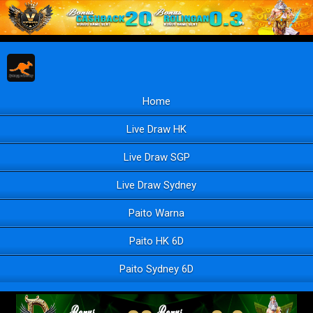
Home
Live Draw HK
Live Draw SGP
Live Draw Sydney
Paito Warna
Paito HK 6D
Paito Sydney 6D