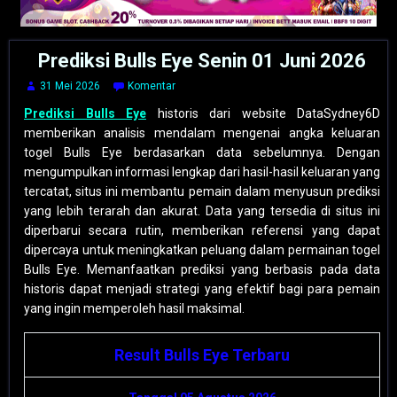
Prediksi Bulls Eye Senin 01 Juni 2026
31 Mei 2026
Komentar
Prediksi Bulls Eye
historis dari website DataSydney6D
memberikan analisis mendalam mengenai angka keluaran
togel Bulls Eye berdasarkan data sebelumnya. Dengan
mengumpulkan informasi lengkap dari hasil-hasil keluaran yang
tercatat, situs ini membantu pemain dalam menyusun prediksi
yang lebih terarah dan akurat. Data yang tersedia di situs ini
diperbarui secara rutin, memberikan referensi yang dapat
dipercaya untuk meningkatkan peluang dalam permainan togel
Bulls Eye. Memanfaatkan prediksi yang berbasis pada data
historis dapat menjadi strategi yang efektif bagi para pemain
yang ingin memperoleh hasil maksimal.
Result Bulls Eye Terbaru