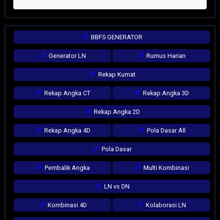
BBFS GENERATOR
Generator LN
Rumus Harian
Rekap Kumat
Rekap Angka CT
Rekap Angka 3D
Rekap Angka 2D
Rekap Angka 4D
Pola Dasar All
Pola Dasar
Pembalik Angka
Multi Kombinasi
LN vs DN
Kombinasi 4D
Kolaborasi LN