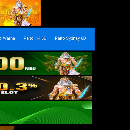
to Warna
Paito HK 6D
Paito Sydney 6D