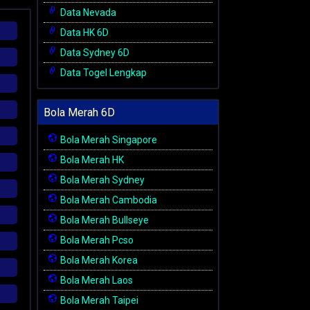
Data Nevada
Data HK 6D
Data Sydney 6D
Data Togel Lengkap
Bola Merah 6D
Bola Merah Singapore
Bola Merah HK
Bola Merah Sydney
Bola Merah Cambodia
Bola Merah Bullseye
Bola Merah Pcso
Bola Merah Korea
Bola Merah Laos
Bola Merah Taipei