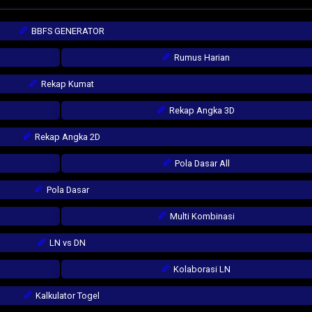
BBFS GENERATOR
Rumus Harian
Rekap Kumat
Rekap Angka 3D
Rekap Angka 2D
Pola Dasar All
Pola Dasar
Multi Kombinasi
LN vs DN
Kolaborasi LN
Kalkulator Togel