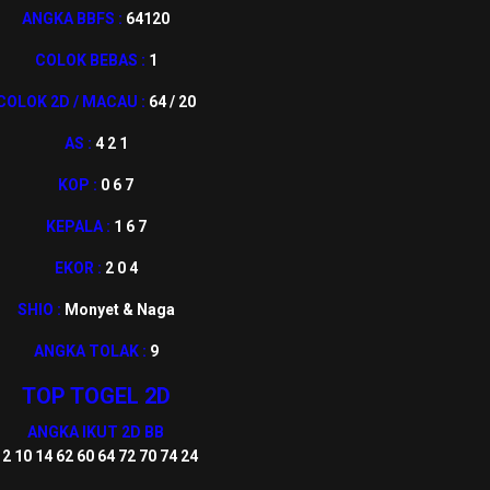
ANGKA BBFS :
64120
COLOK BEBAS :
1
COLOK 2D / MACAU :
64 / 20
AS :
4 2 1
KOP :
0 6 7
KEPALA :
1 6 7
EKOR :
2 0 4
SHIO :
Monyet & Naga
ANGKA TOLAK :
9
TOP TOGEL 2D
ANGKA IKUT 2D BB
12 10 14 62 60 64 72 70 74 24