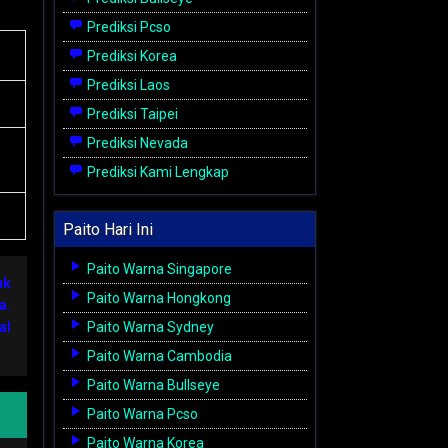
Prediksi Pcso
Prediksi Korea
Prediksi Laos
Prediksi Taipei
Prediksi Nevada
Prediksi Kami Lengkap
Paito Hari Ini
Paito Warna Singapore
uk
Paito Warna Hongkong
a.
al
Paito Warna Sydney
Paito Warna Cambodia
Paito Warna Bullseye
Paito Warna Pcso
Paito Warna Korea